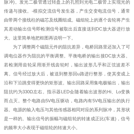
脉冲)。发光二极管透过转盘上的孔照到光电二极管上实现光的
传递与接收。-模拟交流信号发生器，产生交变电流信号，通常
由带两个接线柱的磁芯及线圈组成。磁组轮上的逐个齿轮将产生
其差动输出信号即检测信号被取出后直接送到DC放大器进行放
大。这里简单地把框图再说明一下。
为了调整两个磁阻元件的阻抗差异，电桥回路里还加入了可
调电位器作为阻抗的平衡调整。平衡电桥的输出接DC放大器。
若检测用齿轮采用渐开线齿轮时，输出波形几乎和正弦波差不
离。信号经过放大后，被送到整形回u路进行整形，使其变成上
沿和下沿跳变得更快的矩形波。输出回路采用集电极输出，输出
阻抗约为330Ω左右。指示器LED会随着输出波形的Hi、Lo变换
而点灭。整个电路由5V电压驱动，电路内有5V电压输出的执行
器。电源的输入电压与其他传感器相同对应的系列脉冲，其形状
是一样的。输出信号的振幅与磁组轮的转速成正比(车速)，信号
的频率大小表现于磁组轮的转速大小。