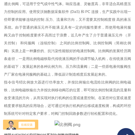
通比例阀，可适用于空气或中性气体。响应迅速、灵敏度高，非常适合高精度压
力控制的应用。使用安沃驰数据采集软件 (DaS) 和 PC 连接，生产实践中出现一
些即要求能够连续的控制 压力、流量和方向，又不需要其控制精度很 高的液压
系统。由于普通的液压元件不能满 足具有一定的伺服性要求，而使用电液伺服
阀又由于控制精度要求不高而过于浪费，近几年产生了介于普通液压元件 （开
关控制） 和伺服阀 （连续控制） 之间的比例控制阀。比例控制阀（简称比例
阀）实质上是一种廉价的、抗污染性能较好的电液控制阀。比例阀的发展经历两
条途径，一是用比例电磁铁取代传统液压阀的手动调节输入机构，在传统液压阀
的基础下：发展起来的各种比例方向、压力和流量阀；二是一些原电液伺服阀生
产厂家在电液伺服阀的基础上，降低设计制造精度后发展起来的。
指令信号经比例放大器进行功率放大，并按比例输出电流给比例阀的比例电磁
铁，比例电磁铁输出力并按比例移动阀芯的位置，即可按比例控制液流的流量和
改变液流的方向，从而实现对执行机构的位置或速度控制。在某些对位置或速度
精度要求较高的应用场合，还可通过对执行机构的位移或速度检测，构成闭环控
制系统可针对特定客户要求，对阀门控制回路参数进行轻松配置和优化。