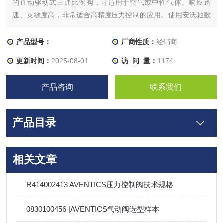
的直动驱动式三通比例阀，可适用于空气或中性气体。响应迅
速、灵敏度高，非常适合高精度压力控制的应用。使用安沃驰数
据采集软件 (DaS) 和 PC 连接，生产实践中出现一些即要求能够
连续的控制 压力、流量和方向，又不需要其控制精度很 高的液
产品型号：
厂商性质：
经销商
压系统。
更新时间：
2025-08-01
访 问 量：
1174
产品咨询
联系我们
产品目录
相关文章
R414002413 AVENTICS压力控制阀技术规格
0830100456 |AVENTICS气动阀选型样本