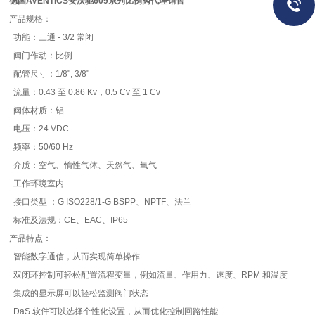
德国AVENTICS安沃驰609系列比例阀代理销售
产品规格：
功能：三通 - 3/2 常闭
阀门作动：比例
配管尺寸：1/8", 3/8"
流量：0.43 至 0.86 Kv，0.5 Cv 至 1 Cv
阀体材质：铝
电压：24 VDC
频率：50/60 Hz
介质：空气、惰性气体、天然气、氧气
工作环境室内
接口类型 ：G ISO228/1-G BSPP、NPTF、法兰
标准及法规：CE、EAC、IP65
产品特点：
智能数字通信，从而实现简单操作
双闭环控制可轻松配置流程变量，例如流量、作用力、速度、RPM 和温度
集成的显示屏可以轻松监测阀门状态
DaS 软件可以选择个性化设置，从而优化控制回路性能