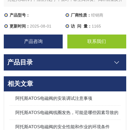
质压力使阀杯下移，严密封主阀口，阀门呈关闭状态。当主阀断
电时，电磁力消失，副阀打开，主阀杯内压力迅速消失，介质压
产品型号：
厂商性质：
经销商
力将主阀阀杯托上，开启主阀口，介质流通压力补偿速度控制，
更新时间：
2025-08-01
访 问 量：
1165
带或不带 LVDT 传感
产品咨询
联系我们
产品目录
相关文章
阿托斯ATOS电磁阀的安装调试注意事项
阿托斯ATOS电磁阀线圈发热，可能是哪些因素导致的
阿托斯ATOS电磁阀的安全性能和作业的环境条件