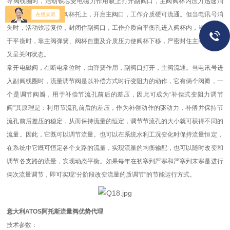
导阀线圈时，活动铁芯受电磁力作用吸上打开副阀口，主阀阀杯内压力迅速消
失，介质压力将主阀阀杯托上，开启主阀口，工作介质硬可流通。但当电讯号消
失时，活动铁芯复位，封闭住副阀口，工作介质自平衡孔进入阀杯内，当压力趋
于平衡时，靠主阀弹簧、阀杯自重及介质压力使阀杯下移，严密封住主阀口，阀
又呈关闭状态。
常开电磁阀，在断电常位时，由弹簧作用，副阀口打开，主阀流通。当电讯号进
入副阀线圈时，流量调节阀是以补偿方式时行变阻力的动作，它有俩个阀瓣，一
个是调节阀瓣，用于补偿节流孔前后的差压，因此可成为“补偿式变阻力调节
阀"其原理是：利用节流孔前后的差压，作为补偿动作的驱动力，补偿并保持节
流孔前后差压的稳定，从而保持流量的恒定，调节节流孔的大小就可获得不同的
流量。因此，它既可以调节流量。也可以在系统水利工况变化时保持流量恒定，
在系统中它既可恒定各个支路的流量，实现流量的均衡输配，也可以随时改变和
调节各支路的流量，实现动态平衡。如果每年在初寒到严寒和严寒到末寒是进行
俩次流量调节，即可实现“分阶段改变流量的质调节"的节能运行方式。
意大利ATOS阿托斯流量阀优势代理
技术参数：