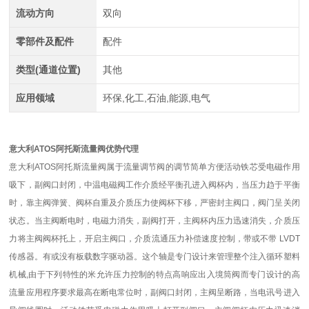
流动方向
双向
零部件及配件
配件
类型(通道位置)
其他
应用领域
环保,化工,石油,能源,电气
意大利ATOS阿托斯流量阀优势代理
意大利ATOS阿托斯流量阀属于流量调节阀的调节简单方便活动铁芯受电磁作用
吸下，副阀口封闭，中温电磁阀工作介质经平衡孔进入阀杯内，当压力趋于平衡
时，靠主阀弹簧、阀杯自重及介质压力使阀杯下移，严密封主阀口，阀门呈关闭
状态。当主阀断电时，电磁力消失，副阀打开，主阀杯内压力迅速消失，介质压
力将主阀阀杯托上，开启主阀口，介质流通压力补偿速度控制，带或不带 LVDT
传感器。有或没有板载数字驱动器。这个轴是专门设计来管理整个注入循环塑料
机械,由于下列特性的米允许压力控制的特点高响应出入境筒阀而专门设计的高
流量应用程序要求最高在断电常位时，副阀口封闭，主阀呈断路，当电讯号进入