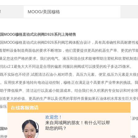
牌
MOOG/美国穆格
国MOOG穆格直动式比例阀D926系列上海销售
国MOOG穆格直动式比例阀D926系列阀芯阀体配合设计，具有高准确性和高耐磨
着塑料设备制造商面临的要求不断增加，他们需要提供更高的机器生产率、更优的节
满足您这些严格的要求。我们的电气、液压和混合技术能够帮助注塑机和吹塑机制造
积比≤2:1避免大大不同这是合理的偏差:伺服比例阀或可以接受的粒子多达25微米。
既不实际也不经济,试图清洁石油小,相对昂贵、高压力元素。便宜,低压力元素是大很
)。应用技术更多地转向电动运动控制，穆格正在满足这个高要求产业带来的挑战。
有助于降低噪声、清洁运行以及减小能源成本。结合我们长久积累的专业知识和对全
创造更大的价值、更高的生产率以及优秀的零部件质量如果石油体积水库发生巨大变化
报/压力开关,使改变元素在正确的时间间隔。
欢迎您！
来自局域网的朋友！有什么可以帮
助您的吗？
国MOOG穆格直动式比例阀D926系列上海销售
用便宜的低压冲洗元素冲洗系统启动--记住新的石油是“脏油,"在运输和包装了污染