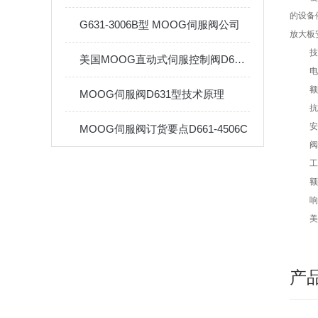
的设备
G631-3006B型 MOOG伺服阀公司
放大板
技
美国MOOG直动式伺服控制阀D634系列工作原理
电
额
MOOG伺服阀D631型技术原理
抗
安
MOOG伺服阀订货要点D661-4506C
工
额
响
美
产