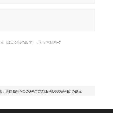
果（填写阿拉伯数字），如：三加四=7
篇：
美国穆格MOOG先导式伺服阀D680系列优势供应