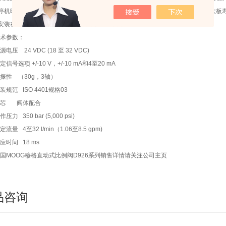
停机时间拥有数字内核和高能效组件的新一代放大板，产生的热应力低，延长放大板
安装在电磁铁上，实现紧凑型设计，安装空间小
术参数：
源电压 24 VDC (18 至 32 VDC)
定信号选项
+/-10 V，+/-10 mA和4至20 mA
振性 （30g，3轴）
装规范 ISO 4401规格03
阀芯 阀体配合
作压力 350 bar (5,000 psi)
定流量 4至32 l/min（1.06至8.5 gpm)
应时间 18 ms
国MOOG穆格直动式比例阀D926系列销售详情请关注公司主页
品咨询