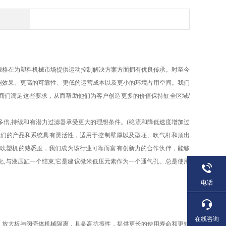
性穆格在为塑料机械市场提供运动控制解决方案方面拥有优良传承。时至今
能效果、更高的可靠性、更低的运营成本以及更小的环境占用空间。我们
商们满足这些要求，从而帮助他们为客户创造更多的价值保持缸全区域/
多倍,持续和有潜力过滤器承受更大的理想条件。(稳流和降低速度增加过
我们的产品和系统具有灵活性，适用于控制壁厚以及型坯、吹气杆和顶出
球吹塑机的熟悉度，我们成为该行业可靠而富有创新力的合作伙伴，能够
,与液压缸一个结束,它是建议微米低压元素作为一个通气孔。总是使用
电话
在线咨询
物。放大板与阀壳体机械隔离，具备高抗振性，提供更长的使用寿命和更短