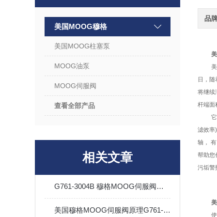
品
美国MOOG穆格
美国MOOG柱塞泵
美
MOOG油泵
美
日，随
MOOG伺服阀
将继续
杆端面
查看全部产品
它
滤效率
轴， 
相关文章
帮助您
污垢警
G761-3004B 穆格MOOG伺服阀有库存
美
美国穆格MOOG伺服阀原理G761-3002B
使