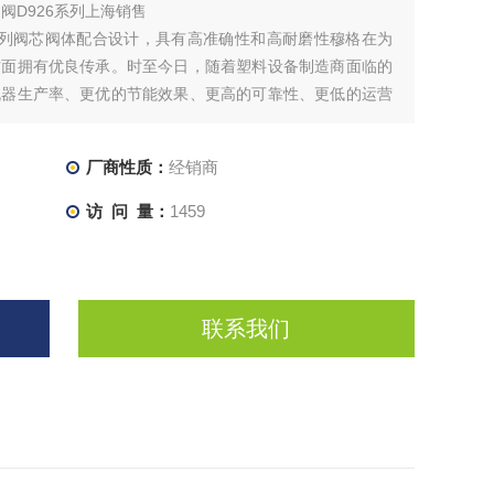
阀D926系列上海销售
6系列阀芯阀体配合设计，具有高准确性和高耐磨性穆格在为
方面拥有优良传承。时至今日，随着塑料设备制造商面临的
机器生产率、更优的节能效果、更高的可靠性、更低的运营
继续满足您这些严格的要求电气、液压和混合技术
厂商性质：
经销商
访 问 量：
1459
联系我们