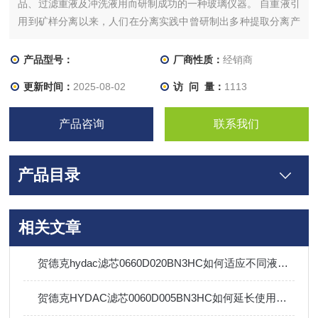
品、过滤重液及冲洗液用而研制成功的一种玻璃仪器。 自重液引
用到矿样分离以来，人们在分离实践中曾研制出多种提取分离产
品的方法和过滤方法。如在提取分离产品方面有:勺舀、分液漏
斗、各种双层分离管、冰冻截取等。在过滤方面有:自然过滤、砂
产品型号：
厂商性质：
经销商
芯漏斗抽滤
更新时间：
2025-08-02
访 问 量：
1113
产品咨询
联系我们
产品目录
相关文章
贺德克hydac滤芯0660D020BN3HC如何适应不同液压油介质？
贺德克HYDAC滤芯0060D005BN3HC如何延长使用寿命？