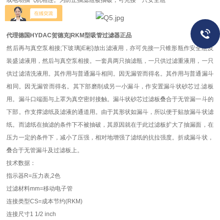
或电动抽气机相连。为防止抽滤瓶被抽破，可先接一只安全瓶
代理德国HYDAC贺德克|RKM型吸管过滤器正品
然后再与真空泵相接;下玻璃}E彬}放出滤液用，亦可先接一只锥形瓶作安全瓶及
装盛滤液用，然后与真空泵相接。一套具两只抽滤瓶，一只供过滤重液用，一只
供过滤清洗液用。其作用与普通漏斗相同。因无漏管而得名。其作用与普通漏斗
相同。因无漏管而得名。其下部磨削成另一小漏斗，作安置漏斗状砂芯过.滤板
用。漏斗口端面与上罩为真空密封接触。漏斗状砂芯过滤板叠合于无管漏一斗的
下部。作支撑滤纸及滤液的通道用。由于其形状如漏斗，所以便于贴放漏斗状滤
纸。而滤纸在抽滤的条件下不被抽破，其原因就在于此过滤板扩大了抽漏面，在
压力一定的条件下，减小了压强，相对地增强了滤纸的抗拉强度。折成漏斗状，
叠合于无管漏斗及过滤板上。
技术数据：
指示器
R=压力表,2色
过滤材料
mm=移动电子管
连接类型
CS=成本节约(RKM)
连接尺寸
1 1/2 inch