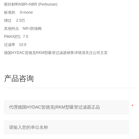
密封材料
NBR=NBR (Perbunan)
标准的
0=none
绕过
2.5巴
其他特点 NR=防蚀阀
PMAX[巴] 7.0
过滤率
10.0
德国HYDAC贺德克RKM型吸管过滤器销售详情清关注公司主页
产品咨询