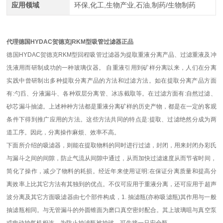
应用领域
环保,化工,生物产业,石油,制药/生物制药
代理德国HYDAC贺德克|RKM型吸管过滤器正品
德国HYDAC贺德克RKM型回程吸管过滤器为提取重液分离产品、过滤重液及冲
洗液用而研制成功的一种玻璃仪器。 自重液引用到矿样分离以来，人们在分离
实践中曾研制出多种提取分离产品的方法和过滤方法。如在提取分离产品方面
有:勺舀、分液漏斗、各种双层分离管、冰冻截取等。在过滤方面有:自然过滤、
砂芯漏斗抽滤。上述种种方法都是重液分离矿样的历史产物，都是在一定的客观
条件下得到推广应用的方法。这些方法共同的特点是:提取、过滤绝然分成为两
道工序。因此，分离操作麻烦、效率不高。
下面所介绍的吸滤器，则能在提取物料的同时进行过滤，封闭，用来封闭办彩氏
与漏斗之间的间隙，防止气流从间隙中通过，从而加快过滤速度从而节省时间，
简化了操作，减少了物料的耗损。经近年来使用证明:在保证分离质量和提高分
离效率上比其它方法有其独到的优点。不仅可应用于重液分离，还可应用于超声
波分离及其它方面吸滤器由七个部件构成，1. 抽滤瓶(亦称吸滤瓶)其作用与一般
抽滤瓶相同。与无管漏斗的外圆锥面为磨口真空密封配合。其上玻璃咀与真空泵