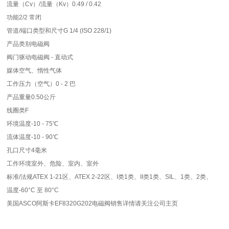
流量（Cv）/流量（Kv）0.49 / 0.42
功能2/2 常闭
管道/端口类型和尺寸G 1/4 (ISO 228/1)
产品类别电磁阀
阀门驱动电磁阀 - 直动式
媒体空气、惰性气体
工作压力（空气）0 - 2 巴
产品重量0.50公斤
线圈类F
环境温度-10 - 75℃
流体温度-10 - 90℃
孔口尺寸4毫米
工作环境室外、危险、室内、室外
标准/法规ATEX 1-21区、ATEX 2-22区、I类1类、II类1类、SIL、1类、2类、
温度-60°C 至 80°C
美国ASCO阿斯卡
EF8320G202电磁阀销售详情请关注公司主页