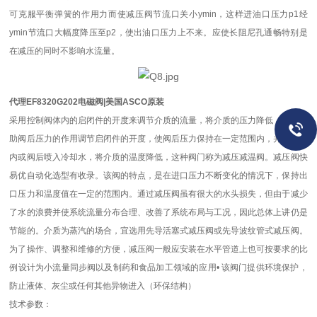
可克服平衡弹簧的作用力而使减压阀节流口关小ymin，这样进油口压力p1经
ymin节流口大幅度降压至p2，使出油口压力上不来。应使长阻尼孔通畅特别是
在减压的同时不影响水流量。
代理EF8320G202电磁阀|美国ASCO原装
采用控制阀体内的启闭件的开度来调节介质的流量，将介质的压力降低，同时借
助阀后压力的作用调节启闭件的开度，使阀后压力保持在一定范围内，并在阀体
内或阀后喷入冷却水，将介质的温度降低，这种阀门称为减压减温阀。减压阀快
易优自动化选型有收录。该阀的特点，是在进口压力不断变化的情况下，保持出
口压力和温度值在一定的范围内。通过减压阀虽有很大的水头损失，但由于减少
了水的浪费并使系统流量分布合理、改善了系统布局与工况，因此总体上讲仍是
节能的。介质为蒸汽的场合，宜选用先导活塞式减压阀或先导波纹管式减压阀。
为了操作、调整和维修的方便，减压阀一般应安装在水平管道上也可按要求的比
例设计为小流量同步阀以及制药和食品加工领域的应用• 该阀门提供环境保护，
防止液体、灰尘或任何其他异物进入（环保结构）
技术参数：