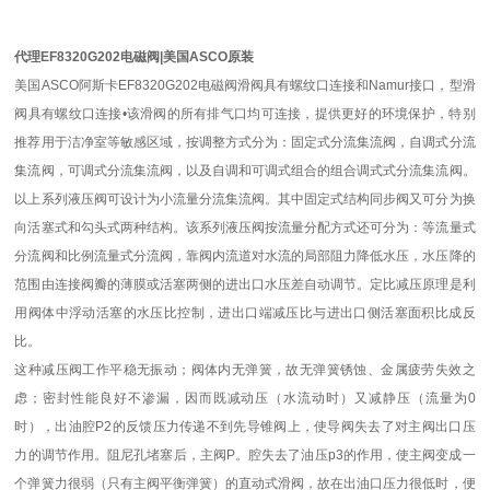
代理EF8320G202电磁阀|美国ASCO原装
美国ASCO阿斯卡EF8320G202电磁阀滑阀具有螺纹口连接和Namur接口，型滑
阀具有螺纹口连接•该滑阀的所有排气口均可连接，提供更好的环境保护，特别
推荐用于洁净室等敏感区域，按调整方式分为：固定式分流集流阀，自调式分流
集流阀，可调式分流集流阀，以及自调和可调式组合的组合调式式分流集流阀。
以上系列液压阀可设计为小流量分流集流阀。其中固定式结构同步阀又可分为换
向活塞式和勾头式两种结构。该系列液压阀按流量分配方式还可分为：等流量式
分流阀和比例流量式分流阀，靠阀内流道对水流的局部阻力降低水压，水压降的
范围由连接阀瓣的薄膜或活塞两侧的进出口水压差自动调节。定比减压原理是利
用阀体中浮动活塞的水压比控制，进出口端减压比与进出口侧活塞面积比成反
比。
这种减压阀工作平稳无振动；阀体内无弹簧，故无弹簧锈蚀、金属疲劳失效之
虑；密封性能良好不渗漏，因而既减动压（水流动时）又减静压（流量为0
时），出油腔P2的反馈压力传递不到先导锥阀上，使导阀失去了对主阀出口压
力的调节作用。阻尼孔堵塞后，主阀P。腔失去了油压p3的作用，使主阀变成一
个弹簧力很弱（只有主阀平衡弹簧）的直动式滑阀，故在出油口压力很低时，便