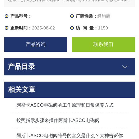
按调整方式分为：固定式分流集流阀，自调式分流集流阀，可调
式分流集流阀，以及自调和可调式组合的组合调式式分流集流
产品型号：
厂商性质：
经销商
阀。以上系列液压阀可设计为小流量分流集流阀。
更新时间：
2025-08-02
访 问 量：
1159
产品咨询
联系我们
产品目录
相关文章
阿斯卡ASCO电磁阀的工作原理和日常保养方式
按照指示步骤来操作阿斯卡ASCO电磁阀
阿斯卡ASCO电磁阀符号的含义是什么？大神告诉你