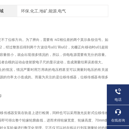
域
环保,化工,地矿,能源,电气
号确定不了位移方向。为了辨向，需要有 π/2相位差的两个莫尔条纹信号。如
2，经过整形后得到两个方波信号u01’和u02，光栅正向移动时u01超前
电源的容量很小，就会出现很多情况的，所以，供电电源需要有充分的容量。
或者合模的运动会使射胶电子尺的显示波动，造成测量结果误差很大。
上的情况，情况严重时用万用表的电压档甚至可以测量到电压的有关波
源的功率太小造成的。而最为关注的是位移传感器，位移传感器有很多
电话
位移传感器安装在轨道上进行检测，同样也可以采用激光反射式位移传感
在线咨询
即可得出整个轮缘轮廓曲线，进而求得轮缘宽度、轮缘高度、70mm磨
对火车轮缘进行数字化管理。它不仅可以对在线运行列车测量轮对的磨