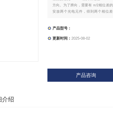
方向。为了辨向，需要有 π/2相位差
安放两个光电元件，得到两个相位差π
u01’和u02’。光栅正向移动时u01超前u0
产品型号：
更新时间：
2025-08-02
产品咨询
细介绍