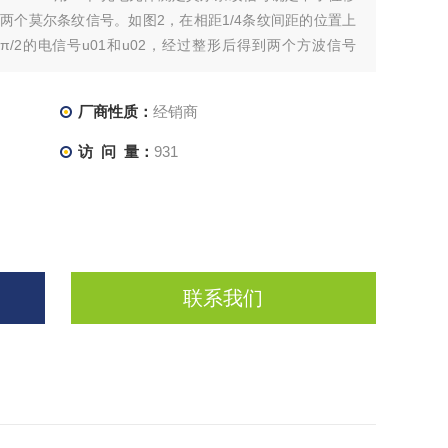
的两个莫尔条纹信号。如图2，在相距1/4条纹间距的位置上
/2的电信号u01和u02，经过整形后得到两个方波信号
2 90
厂商性质：
经销商
访 问 量：
931
联系我们