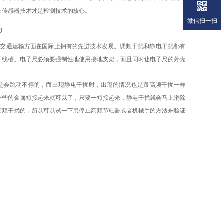
及传感器技术才是检测技术的核心。
微信扫一扫
动交通运输方面在国际上拥有的先进技术发展。调频干扰和静电干扰都有
开线槽。电子尺必须要强制性地使用接地支架，而且同时让电子尺的外壳
是会跳动不停的；而出现静电干扰时，出现的情况也是跟高频干扰一样
一些的金属短接起来就可以了，只要一短接起来，静电干扰就会马上消除
高频干扰的，所以可以试一下用停止高频节电器或者机械手的方法来验证