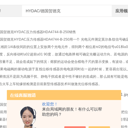
牌
HYDAC/德国贺德克
应用领
国贺德克HYDAC压力传感器HDA4744-B-250销售
国贺德克HYDAC压力传感器HDA4744-B-250用一个 光电元件测定莫尔条纹信
在相距1/4条纹间距的位置上安放两个光电元件，得到两个相位差π/2的电信号u01和u0
 90度，反向移动时u02超前u01 90度，故通过电路辨相可确定光栅运动方向。若
容量不足，就会造成如下的情况：熔胶的运动会使合模电子尺的显示变换，有波动，
如果电磁阀的驱动电源于直线位移传感器供电电源同时在一起的时候，更容易出现以
果情况不是因为高频干扰、静电干扰或者是中性不够好的造成的，那么就有可能是电
在火车上车轮缘状检测是目前新型传感器技术叫做激光位移传感器。
欢迎您！
国贺德克HYDAC压力传感器HDA4744-B-250销售
来自局域网的朋友！有什么可以帮
目前用在火车轮缘上检测是的激光三角测量法，短距离的测量精度很高。可以直接把
助您的吗？
量器件激光传感器模沿直线方向扫描轮缘形状，同时记录整个轮缘数据。通过微处理器
磨损面积等。并且能把测量的数据上传计算机，生成数据库，利用先进的后处理软件