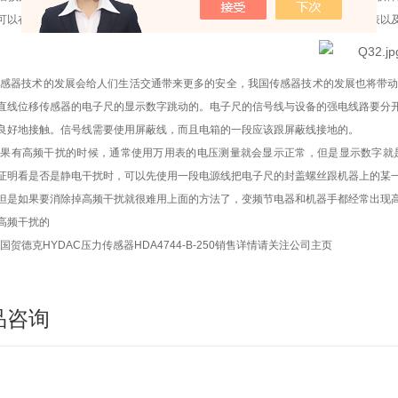
可以在生产线上对轮对尺寸是否合格进行分选。发展离不开检测技术，而仪器仪表以
传感器技术的发展会给人们生活交通带来更多的安全，我国传感器技术的发展也将带
直线位移传感器的电子尺的显示数字跳动的。电子尺的信号线与设备的强电线路要分
良好地接触。信号线需要使用屏蔽线，而且电箱的一段应该跟屏蔽线接地的。
如果有高频干扰的时候，通常使用万用表的电压测量就会显示正常，但是显示数字就
证明看是否是静电干扰时，可以先使用一段电源线把电子尺的封盖螺丝跟机器上的某
但是如果要消除掉高频干扰就很难用上面的方法了，变频节电器和机器手都经常出现
高频干扰的
国贺德克HYDAC压力传感器HDA4744-B-250销售详情请关注公司主页
品咨询