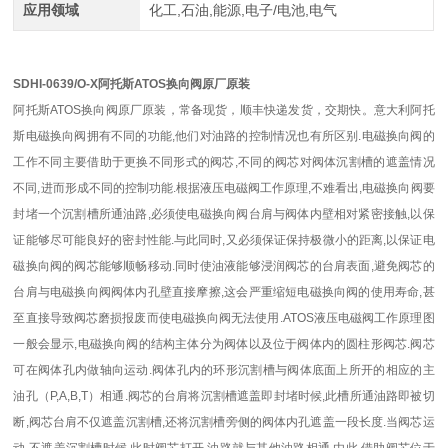
应用领域
化工,石油,能源,电子/电池,电气
SDHI-0639/O-X阿托斯ATOS换向阀原厂原装
阿托斯ATOS换向阀原厂原装，常备现货，顺丰快递发货，交期快。意大利阿托
斯电磁换向阀拥有不同的功能,他们对油路的控制情况也有所区别.电磁换向阀的
工作不同主要借助于更换不同形式的阀芯,不同的阀芯对阀体沉割槽的遮盖情况
不同,进而形成不同的控制功能.根据液压电磁阀工作原理,不难看出,电磁换向阀要
封堵一个沉割槽所通油路,必须使电磁换向阀台肩与阀体内壁相对紧密接触,以保
证能够尽可能良好的密封性能.与此同时,又必须保证保持极微小的距离,以保证电
磁换向阀的阀芯能够顺畅移动.同时使油液能够浸润阀芯的台肩表面,避免阀芯的
台肩与电磁换向阀阀体内孔壁直接摩擦,这会严重缩短电磁换向阀的使用寿命,甚
至直接导致阀芯磨损报废而使电磁换向阀无法使用.ATOS液压电磁阀工作原理图
一般会显示,电磁换向阀的结构主体分为阀体以及位于阀体内的圆柱形阀芯.阀芯
可在阀体孔内做轴向运动.阀体孔内的环形沉割槽与阀体底面上所开的相应的主
油孔（P,A,B,T）相通.阀芯的台肩将沉割槽遮盖即封堵时候,此槽所通油路即被切
断,阀芯台肩不仅遮盖沉割槽,还将沉割槽旁侧的阀体内孔遮盖一段长度.当阀芯运