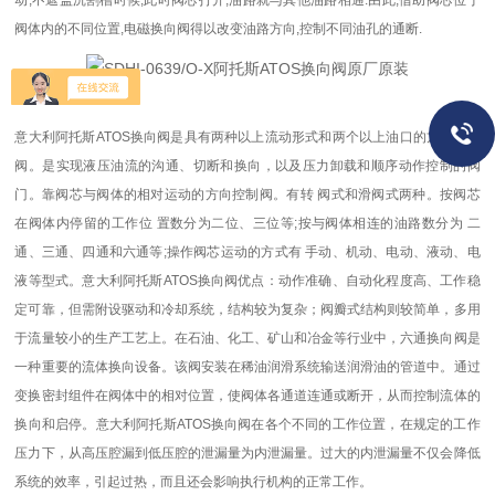
动,不遮盖沉割槽时候,此时阀芯打开,油路就与其他油路相通.由此,借助阀芯位于
阀体内的不同位置,电磁换向阀得以改变油路方向,控制不同油孔的通断.
意大利阿托斯ATOS换向阀是具有两种以上流动形式和两个以上油口的方向控制
阀。是实现液压油流的沟通、切断和换向，以及压力卸载和顺序动作控制的阀
门。靠阀芯与阀体的相对运动的方向控制阀。有转 阀式和滑阀式两种。按阀芯
在阀体内停留的工作位 置数分为二位、三位等;按与阀体相连的油路数分为 二
通、三通、四通和六通等;操作阀芯运动的方式有 手动、机动、电动、液动、电
液等型式。意大利阿托斯ATOS换向阀优点：动作准确、自动化程度高、工作稳
定可靠，但需附设驱动和冷却系统，结构较为复杂；阀瓣式结构则较简单，多用
于流量较小的生产工艺上。在石油、化工、矿山和冶金等行业中，六通换向阀是
一种重要的流体换向设备。该阀安装在稀油润滑系统输送润滑油的管道中。通过
变换密封组件在阀体中的相对位置，使阀体各通道连通或断开，从而控制流体的
换向和启停。意大利阿托斯ATOS换向阀在各个不同的工作位置，在规定的工作
压力下，从高压腔漏到低压腔的泄漏量为内泄漏量。过大的内泄漏量不仅会降低
系统的效率，引起过热，而且还会影响执行机构的正常工作。