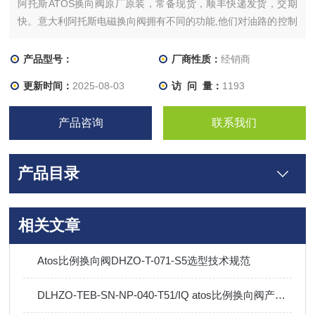
阿托斯ATOS换向阀原厂原装，常备现货，顺丰快递发货，交期
快。意大利阿托斯电磁换向阀拥有不同的功能,他们对油路的控制
情况也有所区别.电磁换向阀的工作不同主要借助于更换不同形式
的阀芯,不同的阀芯对阀体沉割槽的遮盖情况不同,进而形成不同
产品型号：
厂商性质：
经销商
的控制功能.根据液压电磁阀工作原理,不难看出,电磁换向阀要封
更新时间：
2025-08-03
访 问 量：
1193
堵一个沉割槽所通油路,必须使电磁换向阀台肩与阀体内
产品咨询
联系我们
产品目录
相关文章
Atos比例换向阀DHZO-T-071-S5选型技术规范
DLHZO-TEB-SN-NP-040-T51/IQ atos比例换向阀产品特点及优势