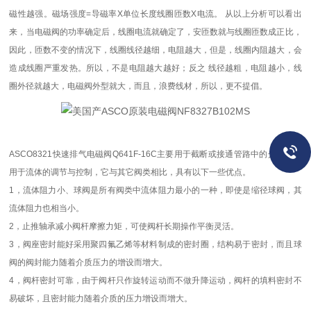
磁性越强。磁场强度=导磁率X单位长度线圈匝数X电流。 从以上分析可以看出
来，当电磁阀的功率确定后，线圈电流就确定了，安匝数就与线圈匝数成正比，
因此，匝数不变的情况下，线圈线径越细，电阻越大，但是，线圈内阻越大，会
造成线圈严重发热。所以，不是电阻越大越好；反之 线径越粗，电阻越小，线
圈外径就越大，电磁阀外型就大，而且，浪费线材，所以，更不提倡。
ASCO8321快速排气电磁阀Q641F-16C主要用于截断或接通管路中的介质，可
用于流体的调节与控制，它与其它阀类相比，具有以下一些优点。
1，流体阻力小、球阀是所有阀类中流体阻力最小的一种，即使是缩径球阀，其
流体阻力也相当小。
2，止推轴承减小阀杆摩擦力矩，可使阀杆长期操作平衡灵活。
3，阀座密封能好采用聚四氟乙烯等材料制成的密封圈，结构易于密封，而且球
阀的阀封能力随着介质压力的增设而增大。
4，阀杆密封可靠，由于阀杆只作旋转运动而不做升降运动，阀杆的填料密封不
易破坏，且密封能力随着介质的压力增设而增大。