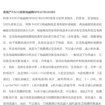
美国产ASCO原装电磁阀NF8327B102MS
阿斯卡ASCO电磁阀NF8327B102MS现货付款即发顺丰，到货快，货源稳定，
100%原装正品。 阿斯卡ASCO电磁阀就是将电能转成磁能，再由磁能转换成机
械能控制流体的执行元件。电磁阀按照使用的电源来分的话有交流电和直流电两
种。交流电电磁阀线圈电阻通常说的是它静态下的（没有通电）电阻，线圈通电
后，由于线圈的感抗作用，其阻抗远远大于电阻。因此，交流电磁阀的线圈较
短，而且线径较粗，就是为了线圈通以交流电后，可以减小内阻，减少发热量。
交流电磁阀线圈的功率决定了电磁阀切换流体的能力，一般情况下功率越大，它
切换流体流量就越大。但是，功率越大，提供給电磁阀的控制电路的能耗就越
大，因此，选择合适的功率，才那达到最佳的性价比。交流电压一定，功率一定
的情况下，由定律N＝U2/Z＝I×U(I是电流，U是交流电压，N是线圈功率，Z是
感抗)，Z感抗就确定。如果电感用L表示，频率用f表示，那么，Z＝ 2πfL。而
L=μ×Ae*N2/ l m其中：L表示电感量、μ表示磁心的磁导率、Ae表示磁心的截面
积、N表示线圈的匝数、lm表示磁心的磁路长度。可以看出，感抗Z不变，线圈
匝数就不变。磁力强度是线圈电流与线圈匝数的乘积也就是安匝。安匝越大，磁
场强度越大。由此，可以看出：①线圈通过电流越大,磁性越强;②线圈匝数越多,