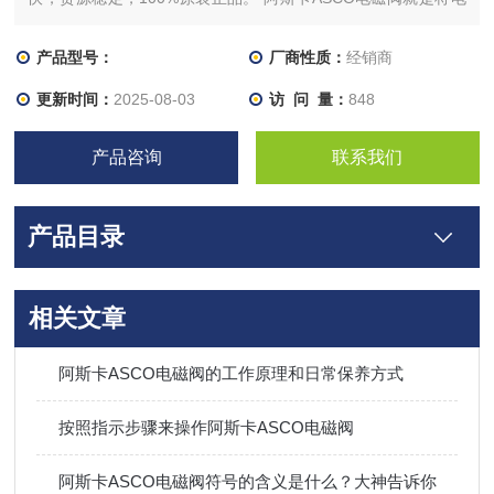
能转成磁能，再由磁能转换成机械能控制流体的执行元件。电磁
阀按照使用的电源来分的话有交流电和直流电两种。交流电电磁
产品型号：
厂商性质：
经销商
阀线圈电阻通常说的是它静态下的（没有通电）电阻，线圈通电
更新时间：
2025-08-03
访 问 量：
848
后，由于线圈的感抗作用，其阻抗远远大于电阻。因此，
产品咨询
联系我们
产品目录
相关文章
阿斯卡ASCO电磁阀的工作原理和日常保养方式
按照指示步骤来操作阿斯卡ASCO电磁阀
阿斯卡ASCO电磁阀符号的含义是什么？大神告诉你