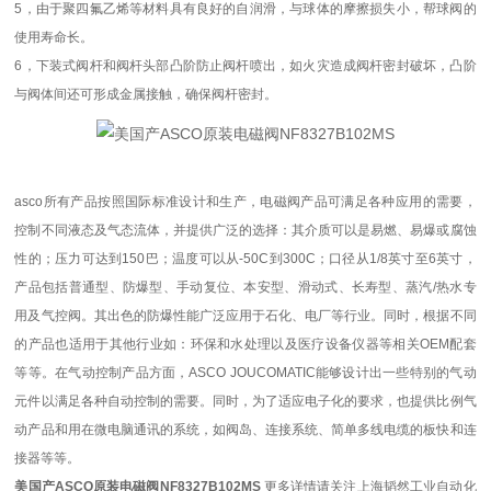
5，由于聚四氟乙烯等材料具有良好的自润滑，与球体的摩擦损失小，帮球阀的
使用寿命长。
6，下装式阀杆和阀杆头部凸阶防止阀杆喷出，如火灾造成阀杆密封破坏，凸阶
与阀体间还可形成金属接触，确保阀杆密封。
asco所有产品按照国际标准设计和生产，电磁阀产品可满足各种应用的需要，
控制不同液态及气态流体，并提供广泛的选择：其介质可以是易燃、易爆或腐蚀
性的；压力可达到150巴；温度可以从-50C到300C；口径从1/8英寸至6英寸，
产品包括普通型、防爆型、手动复位、本安型、滑动式、长寿型、蒸汽/热水专
用及气控阀。其出色的防爆性能广泛应用于石化、电厂等行业。同时，根据不同
的产品也适用于其他行业如：环保和水处理以及医疗设备仪器等相关OEM配套
等等。在气动控制产品方面，ASCO JOUCOMATIC能够设计出一些特别的气动
元件以满足各种自动控制的需要。同时，为了适应电子化的要求，也提供比例气
动产品和用在微电脑通讯的系统，如阀岛、连接系统、简单多线电缆的板快和连
接器等等。
美国产ASCO原装电磁阀NF8327B102MS
更多详情请关注上海韬然工业自动化