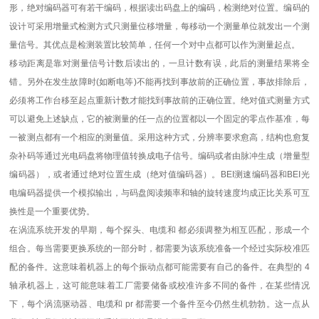
形，绝对编码器可有若干编码，根据读出码盘上的编码，检测绝对位置。编码的
设计可采用增量式检测方式只测量位移增量，每移动一个测量单位就发出一个测
量信号。其优点是检测装置比较简单，任何一个对中点都可以作为测量起点。
移动距离是靠对测量信号计数后读出的，一旦计数有误，此后的测量结果将全
错。另外在发生故障时(如断电等)不能再找到事故前的正确位置，事故排除后，
必须将工作台移至起点重新计数才能找到事故前的正确位置。绝对值式测量方式
可以避免上述缺点，它的被测量的任一点的位置都以一个固定的零点作基准，每
一被测点都有一个相应的测量值。采用这种方式，分辨率要求愈高，结构也愈复
杂补码等通过光电码盘将物理值转换成电子信号。编码或者由脉冲生成（增量型
编码器），或者通过绝对位置生成（绝对值编码器）。BEI测速编码器和BEI光
电编码器提供一个模拟输出，与码盘阅读频率和轴的旋转速度均成正比关系可互
换性是一个重要优势。
在涡流系统开发的早期，每个探头、电缆和 都必须调整为相互匹配，形成一个
组合。每当需要更换系统的一部分时，都需要为该系统准备一个经过实际校准匹
配的备件。这意味着机器上的每个振动点都可能需要有自己的备件。在典型的 4
轴承机器上，这可能意味着工厂需要储备或校准许多不同的备件，在某些情况
下，每个涡流驱动器、电缆和 pr 都需要一个备件至今仍然生机勃勃。这一点从