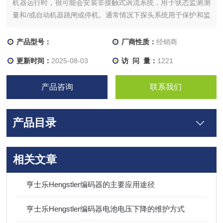
机器运行时，很可能会安装非接触式涡流系统，用于状态监测测
量和/或自动机器跳闸或停机。通常情况下探头系统用于保护和监
测这些机器。探头的第一天起，质量、可靠性和易用性就一直是
的首要任务。能够轻松互换探头、电缆和传感器，无需校准或特
产品型号：
厂商性质：
经销商
殊工具。例如接近探头系统系
更新时间：
2025-08-03
访 问 量：
1221
产品咨询
联系我们
产品目录
相关文章
亨士乐Hengstler编码器的主要应用途径
亨士乐Hengstler编码器电池电压下降的维护方式