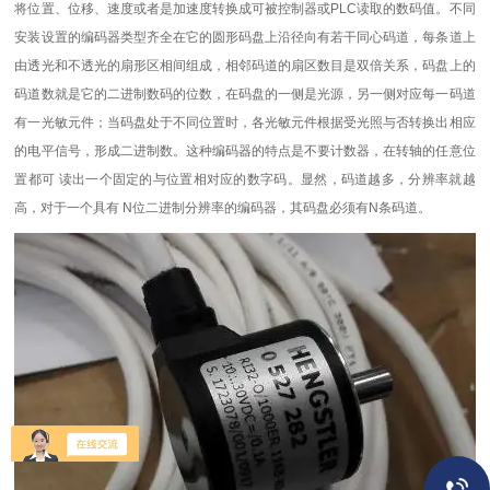
将位置、位移、速度或者是加速度转换成可被控制器或PLC读取的数码值。不同
安装设置的编码器类型齐全在它的圆形码盘上沿径向有若干同心码道，每条道上
由透光和不透光的扇形区相间组成，相邻码道的扇区数目是双倍关系，码盘上的
码道数就是它的二进制数码的位数，在码盘的一侧是光源，另一侧对应每一码道
有一光敏元件；当码盘处于不同位置时，各光敏元件根据受光照与否转换出相应
的电平信号，形成二进制数。这种编码器的特点是不要计数器，在转轴的任意位
置都可 读出一个固定的与位置相对应的数字码。显然，码道越多，分辨率就越
高，对于一个具有 N位二进制分辨率的编码器，其码盘必须有N条码道。