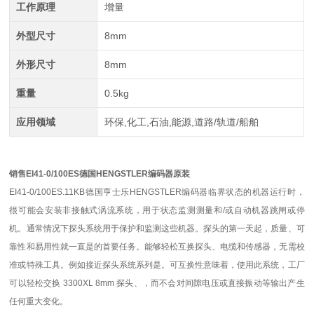
工作原理
增量
外型尺寸
8mm
外形尺寸
8mm
重量
0.5kg
应用领域
环保,化工,石油,能源,道路/轨道/船舶
销售EI41-0/100ES德国HENGSTLER编码器原装
EI41-0/100ES.11KB德国亨士乐HENGSTLER编码器临界状态的机器运行时，
很可能会安装非接触式涡流系统，用于状态监测测量和/或自动机器跳闸或停
机。通常情况下探头系统用于保护和监测这些机器。探头的第一天起，质量、可
靠性和易用性就一直是的首要任务。能够轻松互换探头、电缆和传感器，无需校
准或特殊工具。例如接近探头系统系列是。可互换性意味着，使用此系统，工厂
可以轻松交换 3300XL 8mm 探头、，而不会对间隙电压或直接振动等输出产生
任何重大变化。