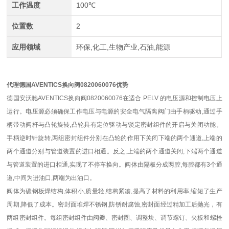
工作温度
100℃
位置数
2
应用领域
环保,化工,生物产业,石油,能源
代理德国AVENTICS换向阀0820060076优势
德国安沃驰AVENTICS换向阀0820060076在适合 PELV 的电压源和控制电压上
运行。电压源必须确保工作电压与电源的安全电气隔离阀门由手柄驱动,通过手
柄带动阀杆与凸轮旋转,凸轮具有定位驱动与锁定密封组件的开启与关闭功能。
手柄逆时针旋转,两组密封组件分别在凸轮的作用下关闭下端的两个通道,上端的
两个通道分别与管道装置的进口相通。反之,上端的两个通道关闭,下端两个通道
与管道装置的进口相通,实现了不停车换向。阀体由隔板分成两腔,每腔都有3个通
道,中间为进油口,两端为出油口。
阀体为碳钢板焊结构,体积小,质量轻,结构紧凑,提高了材料的利用率,缩短了生产
周期,降低了成本。密封面堆焊不锈钢,防锈耐腐蚀,密封面经过精加工后抛光，有
两组密封组件。每组密封组件由阀瓣、密封圈、调整块、调节螺钉、夹板和螺栓