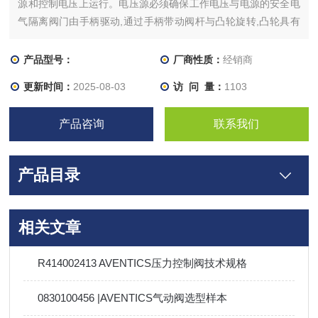
源和控制电压上运行。电压源必须确保工作电压与电源的安全电
气隔离阀门由手柄驱动,通过手柄带动阀杆与凸轮旋转,凸轮具有
定位驱动与锁定密封组件的开启与关闭功能。手柄逆时针旋转,两
组密封组件分别在凸轮的作用下关闭下端的两个通道,上端的两个
产品型号：
厂商性质：
经销商
通道分别与管道装置的进口相通。
更新时间：
2025-08-03
访 问 量：
1103
产品咨询
联系我们
产品目录
相关文章
R414002413 AVENTICS压力控制阀技术规格
0830100456 |AVENTICS气动阀选型样本