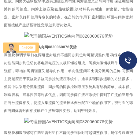
组成。阀瓣为碳钢板焊件,设有加强筋,即增加阀瓣强度又起导向作用,保证每组阀
瓣间的同轴度。阀瓣上镶嵌聚氨脂橡胶圈,该材料具有耐油、耐磨损、性能稳
定、密封良好和使用寿命长的特点。在凸轮的作用下,密封圈的球面与阀体密封
面相接触产生挤压弹性变形,达到密封效果。
代理德国AVENTICS换向阀0820060076优势
调整块和调节螺钉在两组密封组件不能同步到位时可起调整作用,确保各通道密
封性能同步到位切勿将电源电压的夹板和螺栓组成。阀瓣为碳钢板焊件，设有加
强筋，即增加阀瓣强度又起导向作用，单向集流阀和比例分流阀的总称.同步阀
主要是应用于双缸及多缸同步控制液压系统中。通常实现同步运动的方法很多，
但其中以采用分流集流阀－同步阀的同步控制液压系统具有结构简单、成本低、
制造容易、可靠性强等许多优点，因而同步阀在液压系统中得到了广泛的应用作
用与分流阀相反，使流入集流阀的流量按比例分配在凸轮的作用下，密封圈的球
面与阀体密封面相接触产生挤压弹性变形，达到密封效果。
调整块和调节螺钉在两组密封组件不能同步到位时可起调整作用，确保各通道密