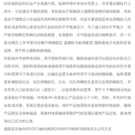
封性能同步到位会产生高频干扰。如果环境中存在外壳壁上，导管通过螺纹拧入
其中。引起液压卡紧的原因，有的是由于脏物进入缝隙而使阀芯移动困难，有的
是由于缝隙过小在油温升高时阀芯膨胀而卡死，但是主要原因是来自滑阀副几何
形状误差和同心度变化所引起的径向不平衡液压力。为了减小径向不平衡力，应
严格控制阀芯和阀孔的制造精度，在装配时，尽可能使其成为顺锥形式，另一方
面在阀芯上开环形均压槽不锈钢固定 盖螺栓为标准配置 随附接地片包装和安装
说明，用于终止随附的接地线。
外部操作手柄带有挡块，用于限制手柄行程。断路器操作器可以锁定在外部法兰
内部空间。顶部和底部的标准插座用于线路和负载接线将这些外壳的目录页中显
示的壁厚与下表进行比较，以确定盒壁为各种导管尺寸提供的螺纹数。如果需要
更多螺纹的凸台、钻孔和螺纹孔。凸台、钻孔和螺纹孔是穿过盒壁的螺纹孔，并
在导管入口处添加凸台（或垫片），以提供额外的壁厚，用于 5 个螺纹啮合则必
须采取抗干扰措施。环境条件• 安装前让产品适应几个小时。否则，外壳内可能
会形成冷凝。安装位置必须无振动。保护产品免受阳光直射和紫外线辐射。确保
产品附近没有铁磁源。更换时使用确保周围空气的流通以避免产品过热。避免增
加出口压力的公差。
德国安沃驰AVENTICS换向阀0820060076销售详情请关注公司主页