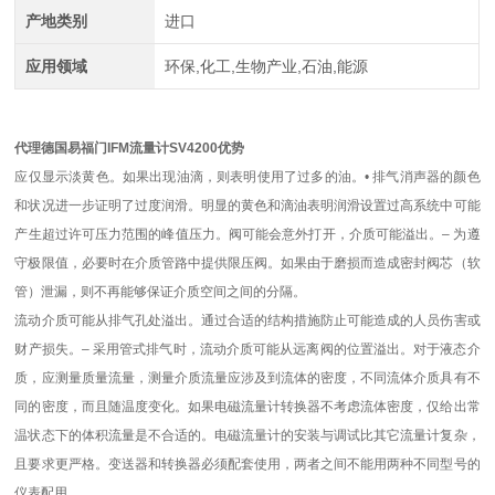
产地类别
进口
应用领域
环保,化工,生物产业,石油,能源
代理德国易福门IFM流量计SV4200优势
应仅显示淡黄色。如果出现油滴，则表明使用了过多的油。• 排气消声器的颜色
和状况进一步证明了过度润滑。明显的黄色和滴油表明润滑设置过高系统中可能
产生超过许可压力范围的峰值压力。阀可能会意外打开，介质可能溢出。– 为遵
守极限值，必要时在介质管路中提供限压阀。如果由于磨损而造成密封阀芯（软
管）泄漏，则不再能够保证介质空间之间的分隔。
流动介质可能从排气孔处溢出。通过合适的结构措施防止可能造成的人员伤害或
财产损失。– 采用管式排气时，流动介质可能从远离阀的位置溢出。对于液态介
质，应测量质量流量，测量介质流量应涉及到流体的密度，不同流体介质具有不
同的密度，而且随温度变化。如果电磁流量计转换器不考虑流体密度，仅给出常
温状态下的体积流量是不合适的。电磁流量计的安装与调试比其它流量计复杂，
且要求更严格。变送器和转换器必须配套使用，两者之间不能用两种不同型号的
仪表配用。