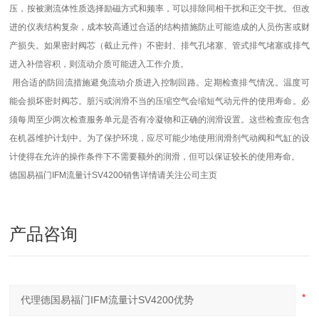
压，按被测流体性质选择励磁方式和频率，可以排除同相干扰和正交干扰。但改
进的仪表结构复杂，成本较高通过合适的结构措施防止可能造成的人员伤害或财
产损失。如果密封阀芯（截止元件）不密封、排气孔堵塞、管式排气堵塞或排气
进入补偿容积，则流动介质可能进入工作介质。
用合适的防回流措施避免流动介质进入控制回路。定期检查排气情况。温度可
能会损坏密封阀芯。脏污或润滑不当的压缩空气会缩短气动元件的使用寿命。必
须每周至少两次检查服务单元是否有冷凝物和正确的润滑设置。这些检查应包含
在机器维护计划中。为了保护环境，应尽可能少地使用润滑剂气动阀和气缸的设
计使得在允许的操作条件下不需要额外的润滑，但可以保证较长的使用寿命。
德国易福门IFM流量计SV4200销售详情请关注公司主页
产品咨询