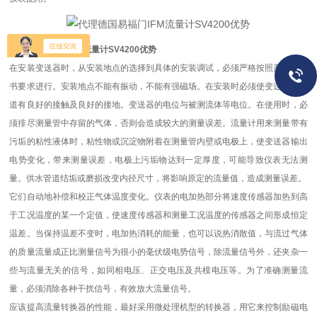
代理德国易福门IFM流量计SV4200优势
在安装变送器时，从安装地点的选择到具体的安装调试，必须严格按照产品说明
书要求进行。安装地点不能有振动，不能有强磁场。在安装时必须使变送器和管
道有良好的接触及良好的接地。变送器的电位与被测流体等电位。在使用时，必
须排尽测量管中存留的气体，否则会造成较大的测量误差。流量计用来测量带有
污垢的粘性液体时，粘性物或沉淀物附着在测量管内壁或电极上，使变送器输出
电势变化，带来测量误差，电极上污垢物达到一定厚度，可能导致仪表无法测
量。供水管道结垢或磨损改变内径尺寸，将影响原定的流量值，造成测量误差。
它们自动地补偿和校正气体温度变化。仪表的电加热部分将速度传感器加热到高
于工况温度的某一个定值，使速度传感器和测量工况温度的传感器之间形成恒定
温差。当保持温差不变时，电加热消耗的能量，也可以说热消散值，与流过气体
的质量流量成正比测量信号为很小的毫伏级电势信号，除流量信号外，还夹杂一
些与流量无关的信号，如同相电压、正交电压及共模电压等。为了准确测量流
量，必须消除各种干扰信号，有效放大流量信号。
应该提高流量转换器的性能，最好采用微处理机型的转换器，用它来控制励磁电