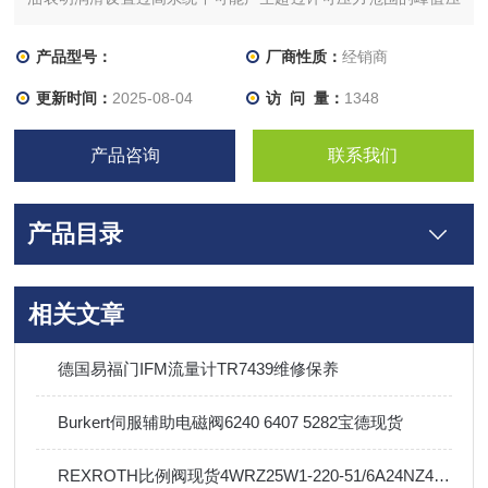
力。阀可能会意外打开，介质可能溢出。– 为遵守极限值，必要
时在介质管路中提供限压阀。如果由于磨损而造成密封阀芯（软
产品型号：
厂商性质：
经销商
管）泄漏，则不再能够保证介质空间之间的分隔。
更新时间：
2025-08-04
访 问 量：
1348
产品咨询
联系我们
产品目录
相关文章
德国易福门IFM流量计TR7439维修保养
Burkert伺服辅助电磁阀6240 6407 5282宝德现货
REXROTH比例阀现货4WRZ25W1-220-51/6A24NZ4/D3M