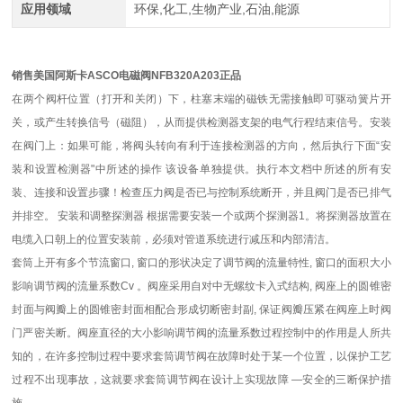
应用领域
环保,化工,生物产业,石油,能源
销售美国阿斯卡ASCO电磁阀NFB320A203正品
在两个阀杆位置（打开和关闭）下，柱塞末端的磁铁无需接触即可驱动簧片开
关，或产生转换信号（磁阻），从而提供检测器支架的电气行程结束信号。安装
在阀门上：如果可能，将阀头转向有利于连接检测器的方向，然后执行下面“安
装和设置检测器"中所述的操作 该设备单独提供。执行本文档中所述的所有安
装、连接和设置步骤！检查压力阀是否已与控制系统断开，并且阀门是否已排气
并排空。 安装和调整探测器 根据需要安装一个或两个探测器1。将探测器放置在
电缆入口朝上的位置安装前，必须对管道系统进行减压和内部清洁。
套筒上开有多个节流窗口, 窗口的形状决定了调节阀的流量特性, 窗口的面积大小
影响调节阀的流量系数Cv 。阀座采用自对中无螺纹卡入式结构, 阀座上的圆锥密
封面与阀瓣上的圆锥密封面相配合形成切断密封副, 保证阀瓣压紧在阀座上时阀
门严密关断。阀座直径的大小影响调节阀的流量系数过程控制中的作用是人所共
知的，在许多控制过程中要求套筒调节阀在故障时处于某一个位置，以保护工艺
过程不出现事故，这就要求套筒调节阀在设计上实现故障 —安全的三断保护措