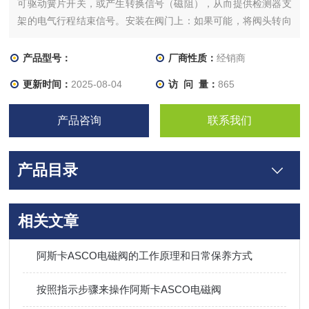
可驱动簧片开关，或产生转换信号（磁阻），从而提供检测器支
架的电气行程结束信号。安装在阀门上：如果可能，将阀头转向
有利于连接检测器的方向，然后执行下面“安装和设置检测器"中
所述的操作 该设备单独提供。执行本文档中所述的所有安装、连
产品型号：
厂商性质：
经销商
接和设置步骤！检查压力阀是否已与控制系统断开，
更新时间：
2025-08-04
访 问 量：
865
产品咨询
联系我们
产品目录
相关文章
阿斯卡ASCO电磁阀的工作原理和日常保养方式
按照指示步骤来操作阿斯卡ASCO电磁阀