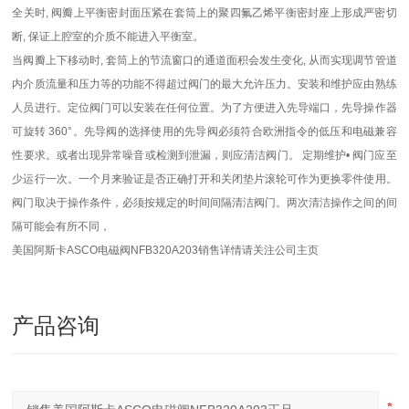
全关时, 阀瓣上平衡密封面压紧在套筒上的聚四氟乙烯平衡密封座上形成严密切
断, 保证上腔室的介质不能进入平衡室。
当阀瓣上下移动时, 套筒上的节流窗口的通道面积会发生变化, 从而实现调节管道
内介质流量和压力等的功能不得超过阀门的最大允许压力。安装和维护应由熟练
人员进行。定位阀门可以安装在任何位置。为了方便进入先导端口，先导操作器
可旋转 360°。先导阀的选择使用的先导阀必须符合欧洲指令的低压和电磁兼容
性要求。或者出现异常噪音或检测到泄漏，则应清洁阀门。 定期维护• 阀门应至
少运行一次。一个月来验证是否正确打开和关闭垫片滚轮可作为更换零件使用。
阀门取决于操作条件，必须按规定的时间间隔清洁阀门。两次清洁操作之间的间
隔可能会有所不同，
美国阿斯卡ASCO电磁阀NFB320A203
销售详情请关注公司主页
产品咨询