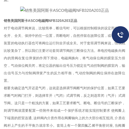
施。
销售美国阿斯卡ASCO电磁阀NFB320A203正品
对于电动调节阀来说，比较简单，断信号时，可以根据控制模块的设定而停留在
全开、全关、保持中的任一位置，而断电时，自然停留在故障位置，或带有复位
装置的电动执行器也可将阀位运行到全开或全关。对于套筒调节阀来说，情况就
比较复杂了，所以我们主要讨论套筒调节阀的三断保位方法。单电控电磁换向阀
内的滑阀在复位弹簧的作用下滑动，电磁阀换向，将气动保位阀的膜室压力排
空，气动保位阀关闭，将定位器的输出信号压力锁定在气动控制阀的膜室内，输
出信号压力与控制阀弹簧产生的反力相平衡，气动控制阀的阀位保持在故障位
置。
都要先确定选气开还是气闭，这就是选择调节阀断气时的保护位置，如果工艺要
求断气时阀门打开，则选择常开（气闭）式调节阀，反之则选常闭（气开）式调
节阀。这只是一个粗浅的方案，如果工艺要求断气、断电、断信号的三断保护，
则调节阀就需要配置一些附件来组成一个保护系统才能实现控制要求 使阀瓣上
下端面的腔室连通, 这样阀内介质作用在阀瓣轴向上的力大部分相互抵消, 介质在
阀杆上产生的不平衡力就非常小。套筒上有一个聚四氟乙烯平衡密封座, 当阀瓣