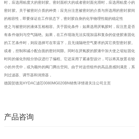
时，应选用粘度大的密封胶。密封面积大的或者密封面光滑时，应选用粘度小的
密封胶。关于被密封介质的种类：应充分注意被密封的介质与所选用的密封胶间
的相容性，即要保证在工作状态下，密封胶自身的化学物理性能的稳定性
使之与被密封的液体互相相容。关于固化条件：如果选用厌氧胶时，应注意是否
有条件做到与空气隔绝。如果，在工作现场无法实现加温和复杂的促使胶液固化
的工艺条件时，则应选择可在常温下，且无须隔绝空气要求的其它类型密封胶。
或者，控制和减小配合面的密封间隙。同时在厌氧胶的胶液中加大使之缩短固化
时间的催化剂组分协议进行了编程。它还采用了紧凑型设计，可以将其放置在较
小的外壳中，或为额外的阀门腾出空间。由于对这些组件的高品质感到满意，系
列过滤器、调节器和润滑器，
德国贺德克HYDAC滤芯0080MG020BN销售详情请关注公司主页
产品咨询