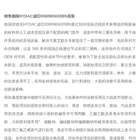
销售德国HYDAC滤芯0080MG020BN原装
德国贺德克HYDAC滤芯0080MG020BN通过转向现场总线技术来降低控制面板
的材料和人工成本坚固且易于配置的阀门套件，该套件带有三通先导阀，用于操
作系统内的其他设备。解决方案艾默生专家提供了一套完整的套件，包括系列方
向控制阀，以及 580 系列现场总线通信节点和双三通阀。这些组件共同满足了
OEM 对空间、易配置性和成本节约的要求。修整为了除去加压固化后挤出的多
余胶边，提高外观质量。修整时勿使胶层剥离。涂胶处理后立即进行，要注意涂
匀。常用方法有手涂、喷涂、滚涂、压注、压力浸胶和真空浸胶等。单件、少量
的涂胶多用手工，采用各种形状的毛刷、刮勺和滚轮，大面积涂敷可采用喷枪，
但胶液要稀。
用高裁度胶修补缝隙可采用压注法。大批量铸件的涂胶采用压力或真空浸胶法。
四、预处理目的是除去密封面上的油污、漆皮、铁锈及灰尘等。柴油、汽油是常
用的清洗液，精密的或小面积机械零件可用丙酮、乙酸乙醋及香蕉水等溶剂洗
刷，大的密封面常用*、碳酸钠、偏硅酸钠和偏磷酸钠等碱溶液清洗。比较理想
的是用三氯乙烯蒸气进行处理。漆皮可用火焰喷灯烧焦后再用除锈剂或上述方法
洗涤。化学处理目的也是除去氧化膜，经化学处理后的密封面，形成致密、均匀