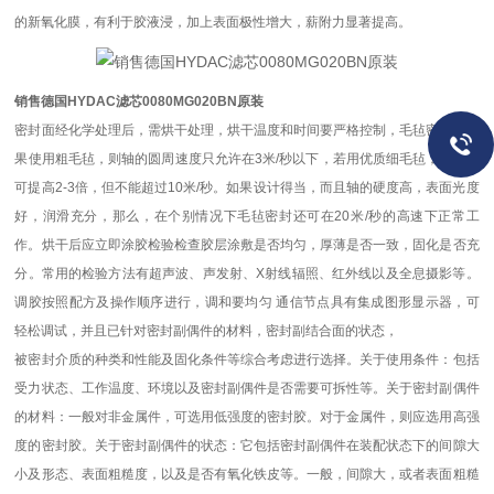
的新氧化膜，有利于胶液浸，加上表面极性增大，薪附力显著提高。
销售德国HYDAC滤芯0080MG020BN原装
密封面经化学处理后，需烘干处理，烘干温度和时间要严格控制，毛毡密封中如
果使用粗毛毡，则轴的圆周速度只允许在3米/秒以下，若用优质细毛毡，则速度
可提高2-3倍，但不能超过10米/秒。如果设计得当，而且轴的硬度高，表面光度
好，润滑充分，那么，在个别情况下毛毡密封还可在20米/秒的高速下正常工
作。烘干后应立即涂胶检验检查胶层涂敷是否均匀，厚薄是否一致，固化是否充
分。常用的检验方法有超声波、声发射、X射线辐照、红外线以及全息摄影等。
调胶按照配方及操作顺序进行，调和要均匀 通信节点具有集成图形显示器，可
轻松调试，并且已针对密封副偶件的材料，密封副结合面的状态，
被密封介质的种类和性能及固化条件等综合考虑进行选择。关于使用条件：包括
受力状态、工作温度、环境以及密封副偶件是否需要可拆性等。关于密封副偶件
的材料：一般对非金属件，可选用低强度的密封胶。对于金属件，则应选用高强
度的密封胶。关于密封副偶件的状态：它包括密封副偶件在装配状态下的间隙大
小及形态、表面粗糙度，以及是否有氧化铁皮等。一般，间隙大，或者表面粗糙