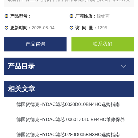
艾默生专家提供了一套完整的套件，包括系列方向控制阀，以及
580 系列现场总线通信节点和双三通阀。这些组件共同满足了
产品型号：
厂商性质：
经销商
OEM 对空间、易配置性和成本节约的要求。修整为了除
更新时间：
2025-08-04
访 问 量：
1295
产品咨询
联系我们
产品目录
相关文章
德国贺德克HYDAC滤芯0030D010BN4HC选购指南
德国贺德克HYDAC滤芯 0060 D 010 BH4HC维修保养
德国贺德克HYDAC滤芯0280D005BN3HC选购指南