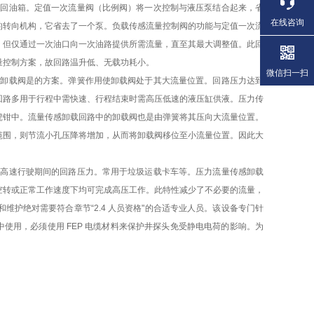
或回油箱。定值一次流量阀（比例阀）将一次控制与液压泵结合起来，省
在线咨询
的转向机构，它省去了一个泵。负载传感流量控制阀的功能与定值一次流
。但仅通过一次油口向一次油路提供所需流量，直至其最大调整值。此回
量控制方案，故回路温升低、无载功耗小。
微信扫一扫
感卸载阀是的方案。弹簧作用使卸载阀处于其大流量位置。回路压力达到
回路多用于行程中需快速、行程结束时需高压低速的液压缸供液。压力传
虎钳中。流量传感卸载回路中的卸载阀也是由弹簧将其压向大流量位置。
范围，则节流小孔压降将增加，从而将卸载阀移位至小流量位置。因此大
器高速行驶期间的回路压力。常用于垃圾运载卡车等。压力流量传感卸载
空转或正常工作速度下均可完成高压工作。此特性减少了不必要的流量，
护绝对需要符合章节“2.4 人员资格"的合适专业人员。该设备专门针
中使用，必须使用 FEP 电缆材料来保护井探头免受静电电荷的影响。为