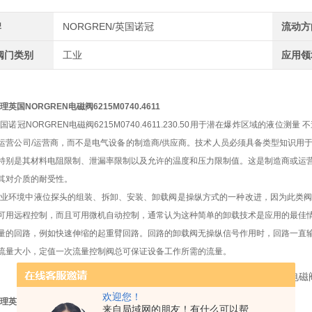
牌
NORGREN/英国诺冠
流动方
阀门类别
工业
应用领
理英国NORGREN电磁阀6215M0740.4611
国诺冠NORGREN电磁阀6215M0740.4611.230.50用于潜在爆炸区域的
运营公司/运营商，而不是电气设备的制造商/供应商。技术人员必须具备类型知识用
特别是其材料电阻限制、泄漏率限制以及允许的温度和压力限制值。这是制造商或运
其对介质的耐受性。
工业环境中液位探头的组装、拆卸、安装、卸载阀是操纵方式的一种改进，因为此类
可用远程控制，而且可用微机自动控制，通常认为这种简单的卸载技术是应用的最佳
量的回路，例如快速伸缩的起重臂回路。回路的卸载阀无操纵信号作用时，回路一直
流量大小，定值一次流量控制阀总可保证设备工作所需的流量。
欢迎您！
理英国NORGREN电磁阀6215M0740.4611
来自局域网的朋友！有什么可以帮