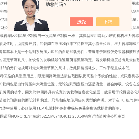
在这种回路中，泵的输出流量必须大于或等于一次油路所需流量，二次流量可作它用
助您的吗？
并消除外泄漏，故降低了成本。此种齿轮泵回路的典型应用是汽车起重机上常可见到
的功能十分相近：即无论泵的转速、工作压力或支路抽需流量大小，均提供一次流量
代标准的一次流量控制回路而获得最大输出流量。因无载回路的压力低于定值一次流
负载传感比列流量控制阀与一次流量控制阀一样，其典型应用是动力转向机构压力传
预调值时，溢流阀开启，卸载阀在液压和作用下切换至其小流量位置。压力传感卸载
阀基基本上是一个达到系统压力即卸的自动卸载元件，普遍用于测程仪分裂器和液压
的固定节流孔尺寸按设备的发动机最佳速度所需流量确定。若发动机速度超出此最佳
相邻的元件做成可对最大流量节流的尺寸，故此回路能耗少、工作平稳且成本低。
这种回路的典型应用是，限定回路流量达最佳范围以提高整个系统的性能，或限定机
卸载阀也是由弹簧压向大流量位置，无论达到预定压力还是流量，都会卸载。设备在
了所需的功率。因为此种回路具有较宽的负载和速度变化范围，故常用于挖掘设备化和维
描述的预期目的而设计和构造。只能相应地使用任何类型的声明。对于在 IIC 组气体
气体中使用，必须使用 FEP 电缆材料保护井探头免受密集负载操作的影响。
国诺冠NORGREN电磁阀6215M0740.4611.230.50销售详情请关注公司主页