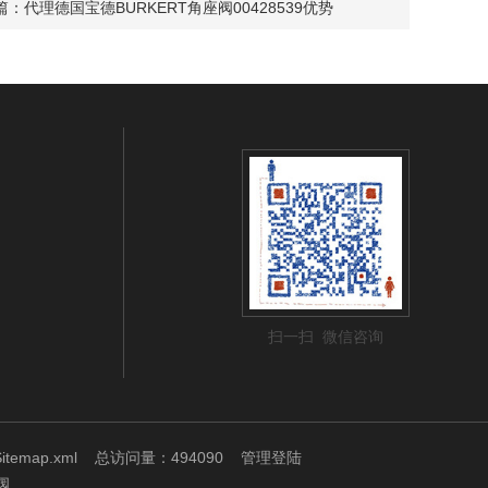
篇：
代理德国宝德BURKERT角座阀00428539优势
扫一扫 微信咨询
Sitemap.xml
总访问量：494090
管理登陆
阀