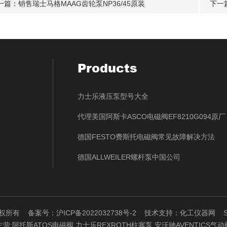
一篇：
销售瑞士马格MAAG齿轮泵NP36/45原装
下一
Products
力士乐液压泵型号大全
代理美国阿斯卡ASCO电磁阀EF8210G094原厂
德国FESTO费斯托电磁阀常见故障解决方法
德国ALLWEILER螺杆泵中国公司
 版权所有
备案号：沪ICP备2022032738号-2
技术支持：
化工仪器网
主营:阿托斯ATOS电磁阀,力士乐REXROTH柱塞泵,安沃驰AVENTICS气动