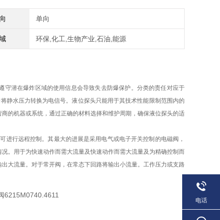
向
单向
域
环保,化工,生物产业,石油,能源
液位测量 不遵守潜在爆炸区域的使用信息会导致失去防爆保护。分类的责任对应于
于将静水压力转换为电信号。液位探头只能用于其技术性能限制范围内的
营商的机器或系统，通过正确的材料选择和维护周期，确保液位探头的适
阀可进行远程控制。其最大的进展是采用电气或电子开关控制的电磁阀，
情况。用于为快速动作而需大流量及快速动作而需大流量及为精确控制而
输出大流量。对于常开阀，在常态下回路将输出小流量。工作压力或支路
电话