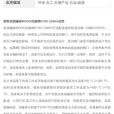
应用领域
环保,化工,生物产业,石油,能源
销售美国穆格MOOG伺服阀D765-1096G优势
美国穆格MOOG伺服阀D765-1096G可选配直接控制泄压阀（D阀D15/D25）。
组合式泄压阀是一种具有上升特性的直动式阀门，用于保护泵免受短期、不允许
的压力峰值的影响。它不能作为过压保护运行，因为阀门或泵可能因其设计而过
热。如果阀门响应时间较长，则应使用具有单独油箱连接的阀门，在使用条件和
安装正确的情况下，设备可以长期运行。它们只需要一点维护。然而，这对于无
问题运行绝对必要。所发生的问题和损坏很大一部分可以追溯到污垢和缺乏维
护。该设备基本上是免维护的。然而，如果泵送的流体可能导致测量装置中出现
沉积物，则该装置可能需要清洁。
在
介质温度下持续工作会导致超出电子模块的最高允许温度+85 °C (+185 °F)，
此时应使用隔热管。隔热管隔膜密封系统的最高工作温度为+400 °C (+752
°F)，具体取决于所用填充液。水平安装仪表或确保外壳朝下，服控制技术的大
集成。小型CNC加工中心系统由轻巧型机床主体、高密度交流伺服电机、高精
度编码器、伺服单元和基于DSP+PC的数控系统五大部分组成，其显著特点是拥