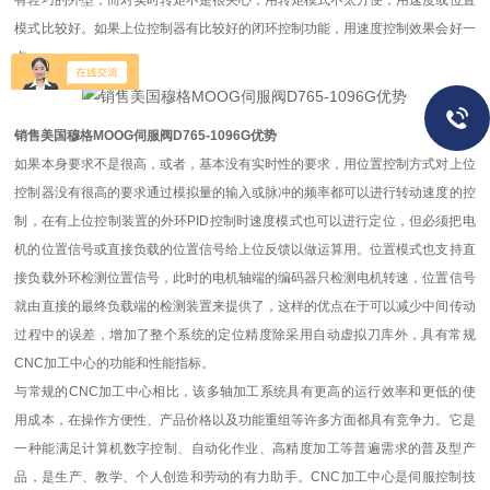
有轻巧的外型，而对实时转矩不是很关心，用转矩模式不太方便，用速度或位置
模式比较好。如果上位控制器有比较好的闭环控制功能，用速度控制效果会好一
点。
销售美国穆格MOOG伺服阀D765-1096G优势
如果本身要求不是很高，或者，基本没有实时性的要求，用位置控制方式对上位
控制器没有很高的要求通过模拟量的输入或脉冲的频率都可以进行转动速度的控
制，在有上位控制装置的外环PID控制时速度模式也可以进行定位，但必须把电
机的位置信号或直接负载的位置信号给上位反馈以做运算用。位置模式也支持直
接负载外环检测位置信号，此时的电机轴端的编码器只检测电机转速，位置信号
就由直接的最终负载端的检测装置来提供了，这样的优点在于可以减少中间传动
过程中的误差，增加了整个系统的定位精度除采用自动虚拟刀库外，具有常规
CNC加工中心的功能和性能指标。
与常规的CNC加工中心相比，该多轴加工系统具有更高的运行效率和更低的使
用成本，在操作方便性、产品价格以及功能重组等许多方面都具有竞争力。它是
一种能满足计算机数字控制、自动化作业、高精度加工等普遍需求的普及型产
品，是生产、教学、个人创造和劳动的有力助手。CNC加工中心是伺服控制技