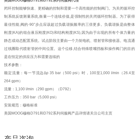
美国MOOG穆格D791和D792系列伺服阀代理
闭环控制能够快速、更精确的控制和需要一个高性能的控制阀门。为关闭循环控
制系统反馈测量系统,衡量一个连续价值,是强制性的关闭循环控制器。为了获得
最佳性能,阀的-90°步点应该超过负载谐振频率的三倍更多。负载谐振是由整体
刚度(KA)的组合液压刚度(KO)和结构刚度(KS),因为由于出现的所有个体力量的
静态或动态配置系统。试点阶段主要由一个力矩电机、喷射管和接收器。电流通
过线圈取代喷射管的中间位置。这个位移,结合特殊喷嘴挡板和操作阀门的目的
是在恒定的供应压力和需要连续的
技术参数：
额定流量：每一节流边Δp 35 bar（500 psi）时，100至1,000 l/min（26.4至
264 gpm）
流量：1,100 l/min（290 gpm）（D792）
工作压力：350 bar（5,000 psi）
安装规范：穆格标准
美国MOOG穆格D791和D792系列伺服阀产品详情请关注公司主页
产品咨询