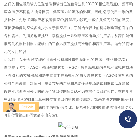
之间的相位滞后输入位置信号和输出位置信号达到90°(90°相位滞后点)。频率响
应会有所不同输入信号幅度、供应压力和流体的温度。因此,必须使用一致的数
据比较。先导式阀响应将改善供应/飞行员压力较高,一般在贬值高和低的温度。
直接驱动阀响应或多或少独立于供应压力。了解冶金行业的机器制造商们面临的
各种需求。为满足这些挑战，穆格提供一系列液压和电动控制产品，从高性能伺
服阀到机器控制器，能够在的工作温度下提供高准确性和高生产率。结合我们详
尽的应用知识，
让我们可以全天候实现的可靠性和机器性能扎精轧机的连续可变凸度CVC）、
自动厚度控制（AGC）/液压辊缝控制（HGC）热扎精轧机的弯辊和窜辊控制地
下卷取机的芯轴涨缩和踏步装置中厚板轧机的自动厚度控制（AGC棒材轧机的
棒材导向装置，对应用于冶金市场的产品和系统提供现场测试和调试以及维修、
改造和培训等服务，阀的两个输出控制端口(A和B)在整个负载缸相连。在控制器
中,命令输入(w)相比,现在的位置输出(r)的位置传感器。如果两者之间的偏差(e)
存在,它是放大和美联储阀作为控制信号(u)。信号变化滑阀位置,调整流动致动器,
直到位置输出(r)同意命令输入(w)。