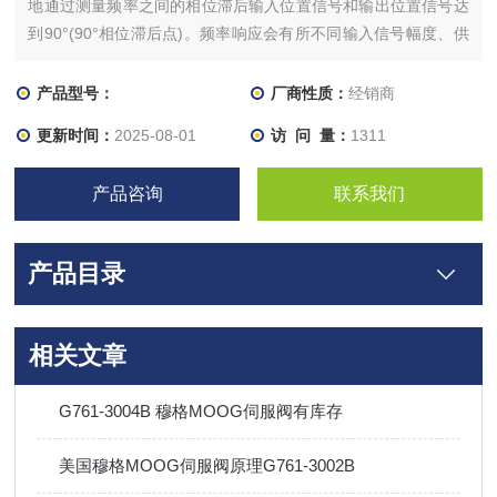
地通过测量频率之间的相位滞后输入位置信号和输出位置信号达
到90°(90°相位滞后点)。频率响应会有所不同输入信号幅度、供
应压力和流体的温度。因此,必须使用一致的数据比较。先导式阀
响应将改善供应/飞行员压力较高,一般在贬值高和低的温度。直
产品型号：
厂商性质：
经销商
接驱动阀响应或多或少独立于供应压力。
更新时间：
2025-08-01
访 问 量：
1311
产品咨询
联系我们
产品目录
相关文章
G761-3004B 穆格MOOG伺服阀有库存
美国穆格MOOG伺服阀原理G761-3002B