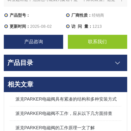
大多数工业的共同特征监管机构和限制设备可以获得只有通过特
别的设计。减压阀的是靠阀内流道对水流的局部阻力降低水压，
产品型号：
厂商性质：
经销商
水压降的范围由连接阀瓣的薄膜或活塞两侧的进出口水压差自动
更新时间：
2025-08-02
访 问 量：
1213
调
产品咨询
联系我们
产品目录
相关文章
派克PARKER电磁阀具有紧凑的结构和多种安装方式
派克PARKER电磁阀不工作，应从以下几方面排查
派克PARKER电磁阀的工作原理一文了解