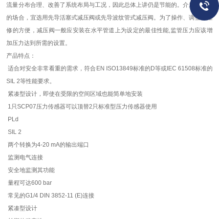
流量分布合理、改善了系统布局与工况，因此总体上讲仍是节能的。介质为蒸汽
的场合，宜选用先导活塞式减压阀或先导波纹管式减压阀。为了操作、调整和维
修的方便，减压阀一般应安装在水平管道上为设定的最佳性能,监管压力应该增
加压力达到所需的设置。
产品特点：
适合对安全非常看重的需求，符合EN ISO13849标准的D等或IEC 61508标准的
SIL 2等性能要求。
紧凑型设计，即使在受限的空间区域也能简单地安装
1只SCP07压力传感器可以顶替2只标准型压力传感器使用
PLd
SIL 2
两个转换为4-20 mA的输出端口
监测电气连接
安全地监测其功能
量程可达600 bar
常见的G1/4 DIN 3852-11 (E)连接
紧凑型设计