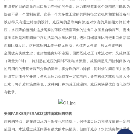
围调整的目的是允许出口压力在他们的全部。压力调整超出这个范围也可能因为
旋钮不是一个限制装置。这是一个大多数工业的共同特征监管机构和限制设备可
以获得只有通过特别的设计。减压阀的是靠阀内流道对水流的局部阻力降低水
压，水压降的范围由连接阀瓣的薄膜或活塞两侧的进出口水压差自动调节。定比
减压原理是利用阀体中浮动活塞的水压比控制，进出口端减压比与进出口侧活塞
面积比成反比。这种减压阀工作平稳无振动；阀体内无弹簧，故无弹簧锈蚀、
金属疲劳失效之虑；密封性能良好不渗漏，因而既减动压（水流动时）又减静压
（流量为0时），特别是在减压的同时不影响水流量。减压阀是采用控制阀体内
的启闭件的开度来调节介质的流量，将介质的压力降低，同时借助阀后压力的作
用调节启闭件的开度，使阀后压力保持在一定范围内，并在阀体内或阀后喷入冷
却水，将介质的温度降低，这种阀门称为减压减温阀。减压阀快易优自动化选型
有收录。
美国PARKER|P3RA632型精密减压阀销售
该阀的特点，是在进口压力不断变化的情况下，保持出口压力和温度值在一定的
范围内。水流通过减压阀虽有很大的水头损失，但由于减少了水的浪费并使系统