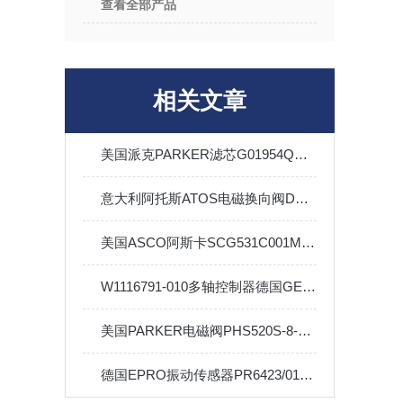
查看全部产品
相关文章
美国派克PARKER滤芯G01954Q工作原理
意大利阿托斯ATOS电磁换向阀DKE-171324DC选购指南
美国ASCO阿斯卡SCG531C001MS夹管电磁阀行业标准及应用
W1116791-010多轴控制器德国GESSMANN选购指南
美国PARKER电磁阀PHS520S-8-1.5技术参数
德国EPRO振动传感器PR6423/01R-131工作原理