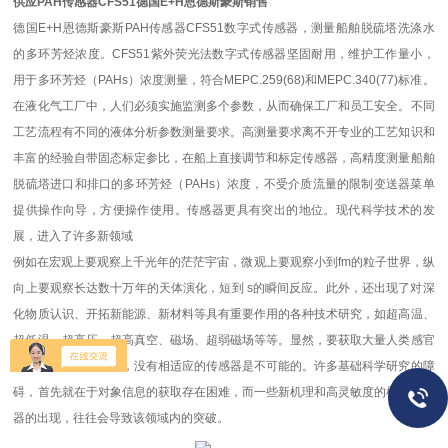
供应PAH传感器CFS51德国E+H恩德斯豪斯销售
德国E+H恩德斯豪斯PAH传感器CFS51数字式传感器，测量船舶脱硫塔洗涤水
的多环芳烃浓度。CFS51紫外荧光法数字式传感器坚固耐用，维护工作量小，
用于多环芳烃（PAHs）浓度测量，符合MEPC.259(68)和MEPC.340(77)标准。
在液化气工厂中，人们必须实施监测多个参数，从而确保工厂和员工安全。不同
工艺流程有不同的液体分析参数测量要求。高测量要求离不开专业的工艺知识和
丰富的经验自带固态标定参比，在船上直接调节和标定传感器，高精度测量船舶
脱硫塔进口和排口的多环芳烃（PAHs）浓度，不受介质流量的限制变送器菜单
提供操作向导，方便操作使用。传感器更具有突出的地位。现代科学技术的发
展，进入了许多新领域
例如在宏观上要观察上千光年的茫茫宇宙，微观上要观察小到fm的粒子世界，纵
向上要观察长达数十万年的天体演化，短到 s的瞬间反应。此外，还出现了对深
化物质认识、开拓新能源、新材料等具有重要作用的各种技术研究，如超高温、
超低温、超高压、超高真空、磁场、超弱磁场等等。显然，要获取大量人类感官
无法直接获取的信息，没有相适应的传感器是不可能的。许多基础科学研究的障
碍，首先就在于对象信息的获取存在困难，而一些新机理和高灵敏度的检测传感
器的出现，往往会导致该领域内的突破。