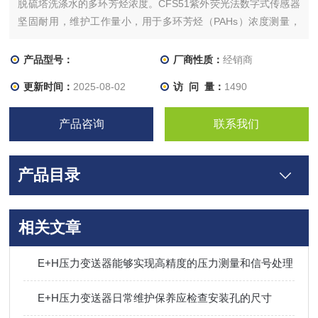
脱硫塔洗涤水的多环芳烃浓度。CFS51紫外荧光法数字式传感器
坚固耐用，维护工作量小，用于多环芳烃（PAHs）浓度测量，
符合MEPC.259(68)和MEPC.340(77)标准。在液化气工厂中，
人们必须实施监测多个参数，从而确保工厂和员工安全。不同工
产品型号：
厂商性质：
经销商
艺流程有不同的液体分析参数测量要
更新时间：
2025-08-02
访 问 量：
1490
产品咨询
联系我们
产品目录
相关文章
E+H压力变送器能够实现高精度的压力测量和信号处理
E+H压力变送器日常维护保养应检查安装孔的尺寸