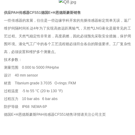
供应PAH传感器CFS51德国E+H恩德斯豪斯销售
一些传感器的发展，往往是一些边缘学科开发的先驱传感器标定简单无误，返厂
维护间隔时间长达4年为了实现高效远距离输气，天然气LNG液化是最常见的工
艺过程。天然气稳定性非常差，高度易燃，因此必须预先采取安全措施，保护周
围环境。液化气工厂中的各个工艺流程都必须符合各自的限值要求。工厂复杂性
高，必须设置和维护多个测量点。
技术参数：
测量范围 0.000 to 5000 PAHphe
设计 40 mm sensor
材质 Titanium grade 3.7035 O-rings: FKM
过程温度 -5 to 55 °C (20 to 130 °F)
过程压力 10 bar abs 6 bar abs
防护等级 IP68 NEMA 6P
德国E+H恩德斯豪斯
PAH传感器CFS51销售详情请关注公司主页