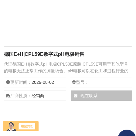
德国E+H|CPL59E数字式pH电极销售
代理德国E+H|数字式pH电极CPL59E原装 CPL59E可用于其他型号
的电极无法正常工作的测量场合。pH电极可以在化工和过程行业的
严苛工况中测量。带离子捕捉肼，具有强抗氧化能力。保护电极引
更新时间：
2025-08-02
型号：
线，避免测量出错。高测量精度和短响应时间是传感器的突出优势，
这对于溶解氧测量尤为重要。Memosens数字式传感器技术保证测量
厂商性质：
经销商
现在联系
顺利进行，稳定的数字信号无信号丢失风险。实验室检测工作也能从
这一技术中受益