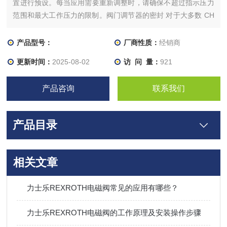
置进行预设。每当应用需要重新调整时，请确保不超过指示压力
范围和最大工作压力的限制。阀门调节器的密封 对于大多数 CH
阀门和阀芯，都可以使用特殊的维修用塑料密封盖。根据要求，
阀门可在工厂密封。有来自于细节的设计都要充分考虑到它能否
产品型号：
厂商性质：
经销商
满足这个装置或者设备的使用需求
更新时间：
2025-08-02
访 问 量：
921
产品咨询
联系我们
产品目录
相关文章
力士乐REXROTH电磁阀常见的应用有哪些？
力士乐REXROTH电磁阀的工作原理及安装操作步骤