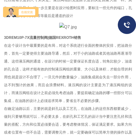
孔径或者长度的尺寸来决定。液压阀组的宽度跟长度的决定因素大致一样。其
次，绍标注尺寸，这一步主要是在设计绘图时应用，要标注一些元件的端口，孔
径，每组尺寸，大小等等最后是通道的设计
3DREM10P-7X流量控制阀|德国REXROTH销售
在这个设计当中最重要的是布局，对这个系统进行全面的整体的安排，把油路分
类，首先一定要使得主要油路导通，然后，对于小的油路或者其他油路再逐渐导
通。这些液压阀的通道，在设计的时候一定要保证长度合适，转角比较少，油道
的孔合适，这样才能有效的控制液压阀组的重量、大小以及体积，才能合理的利
用也就是设计不合理了，一旦元件的数量偏少，油路集成就会失去一部分作用，
达不到预计的效果，而且会浪费材料。液压阀的设计主要是为了液压阀组的设
计，而液压阀组在设计之前必须先考虑油路，要提前确定油路的哪一些部分可以
集成，在油路的设计上必须追求简单，要省去不必要的步骤。
在确定油路以后，主要的就是斜孔以及工艺孔，在油路上的这些东西都要减少，
做到只要够用就可以，不必要太多，在斜孔和工艺孔的设计当中要注意孔径和流
量的搭配，方向和位置必须要合适，要考虑整体情况，保证满足要求。如果方向
或者位置有一些不合适，需要调整元件，就一定要确保可以简单方便的操作以及