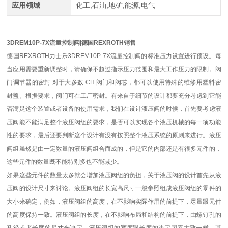
应用领域
化工,石油,地矿,能源,电气
3DREM10P-7X流量控制阀|德国REXROTH销售
德国REXROTH力士乐3DREM10P-7X流量控制阀的标准压力设置进行预设。每
当应用需要重新调整时，请确保不超过指示压力范围和最大工作压力的限制。阀
门调节器的密封 对于大多数 CH 阀门和阀芯，都可以使用特殊的维修用塑料密
封盖。根据要求，阀门可在工厂密封。有来自于细节的设计都要充分考虑到它能
否满足这个装置或者设备的使用需求，我们在设计液压阀的时候，首先要考虑液
压阀能不能满足整个液压阀组的要求，是否可以实现各个液压机械的每一项功能
性的要求，最后还要判断这个设计有没有按照整个液压系统的原则来进行。液压
阀组虽然是由一定数量的液压阀组合而成的，但是它的内部还是有很多元件的，
这些元件的数量既不能特别多也不能减少。
如果这些元件的数量太多就会增加液压阀组的负担，关于液压阀的设计首先从液
压阀的设计尺寸来讨论。液压阀组的长宽高尺寸一般参照组成液压阀组的零件的
大小来确定，例如，液压阀组的高度，在不影响实际作用的前提下，尽量跟元件
的高度保持一致。液压阀组的长度，在不影响布局和结构的前提下，由螺钉孔的