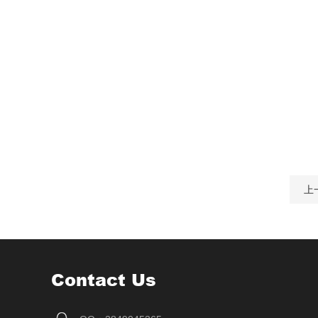
上
Contact Us