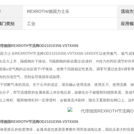
牌
REXROTH/德国力士乐
流动方
阀门类别
工业
应用领
理德国REXROTH节流阀OD21010356-VSTXX06
国力士乐REXROTH节流阀OD21010356-VSTXX06-18X03可以使用氮
出压力上升，隔膜阀向下移动。!5隔膜阀的移动通过i反馈杆、!4传力杆跨距调节杆
根据u排气阀的运动反馈于r平衡块，使整个回路稳定性更高。调零可通过改变e调零
等的压缩空气，否则会导致损坏或故障。
用于切断气体的流动。关于元件的选定，请在确认使用流体、使用压力、使用流量、
化分子，而节流缝隙的金属表面上存在电位差，故极化分子被吸附到缝隙表面，形成牢
以上堆积、吸附物增长到一定厚度时，会被液流冲刷掉，随后又重新附在阀口上。这
理德国REXROTH节流阀OD21010356-VSTXX06
液体受挤压的程度增强，金属表面也更易受摩擦作用而形成电位差，因此压差大时容