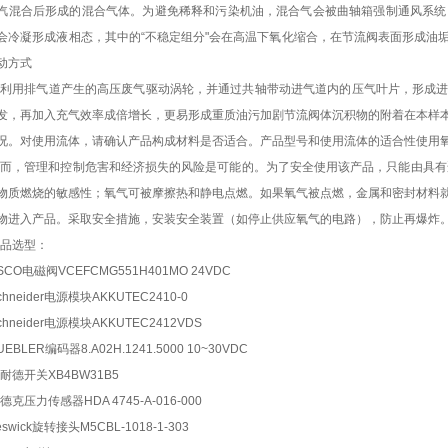
汽混合后形成的混合气体。为避免稀释和污染机油，混合气会被曲轴箱强制通风系统
会冷凝形成液相态，其中的“不稳定组分"会在高温下氧化缩合，在节流阀表面形成油
动方式
即利用排气道产生的高压废气驱动涡轮，并通过共轴带动进气道内的压气叶片，形成
发，再加入充气效率成倍增长，更易形成重质油污加剧节流阀体沉积物的附着在本样
况。对使用流体，请确认产品构成材料是否适合。产品型号和使用流体的适合性使用
而，管理和控制危害和经济损失的风险是可能的。为了安全使用该产品，只能由具有
物质燃烧的敏感性；氧气可被摩擦热和静电点燃。如果氧气被点燃，金属和密封材料
物进入产品。采取安全措施，安装安全装置（如停止供应氧气的电路），防止再爆炸
品选型：
SCO电磁阀VCEFCMG551H401MO 24VDC
chneider电源模块AKKUTEC2410-0
chneider电源模块AKKUTEC2412VDS
UEBLER编码器8.A02H.1241.5000 10~30VDC
耐德开关XB4BW31B5
德克压力传感器HDA 4745-A-016-000
eswick旋转接头M5CBL-1018-1-303