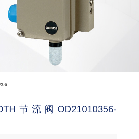
X06
H节流阀OD21010356-