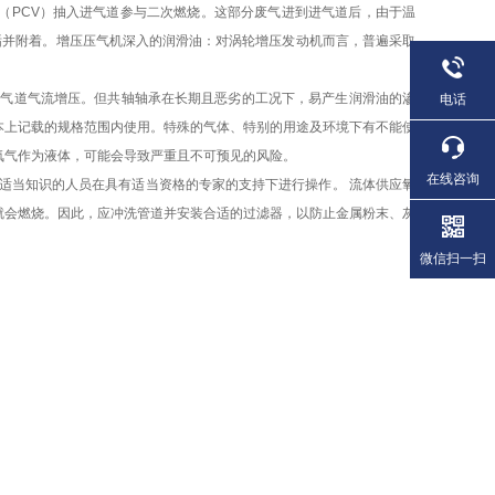
（PCV）抽入进气道参与二次燃烧。这部分废气进到进气道后，由于温
垢并附着。增压压气机深入的润滑油：对涡轮增压发动机而言，普遍采取
进气道气流增压。但共轴轴承在长期且恶劣的工况下，易产生润滑油的渗
电话
本上记载的规格范围内使用。特殊的气体、特别的用途及环境下有不能使
氧气作为液体，可能会导致严重且不可预见的风险。
在线咨询
适当知识的人员在具有适当资格的专家的支持下进行操作。 流体供应氧
就会燃烧。因此，应冲洗管道并安装合适的过滤器，以防止金属粉末、灰
。
微信扫一扫