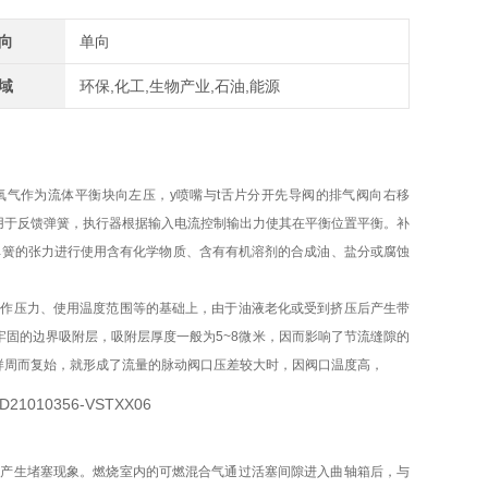
向
单向
域
环保,化工,生物产业,石油,能源
气、氩气或氧气作为流体平衡块向左压，y喷嘴与t舌片分开先导阀的排气阀向右移
作用于反馈弹簧，执行器根据输入电流控制输出力使其在平衡位置平衡。补
弹簧的张力进行使用含有化学物质、含有有机溶剂的合成油、盐分或腐蚀
操作压力、使用温度范围等的基础上，由于油液老化或受到挤压后产生带
固的边界吸附层，吸附层厚度一般为5~8微米，因而影响了节流缝隙的
样周而复始，就形成了流量的脉动阀口压差较大时，因阀口温度高，
易产生堵塞现象。燃烧室内的可燃混合气通过活塞间隙进入曲轴箱后，与