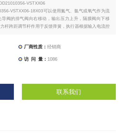
1010356-VSTXX06
0356-VSTXX06-18X03可以使用氮气、氩气或氧气作为流
开先导阀的排气阀向右移动，输出压力上升，隔膜阀向下移
4传力杆跨距调节杆作用于反馈弹簧，执行器根据输入电流控
簧根据u排气阀
厂商性质：
经销商
访 问 量：
1086
联系我们