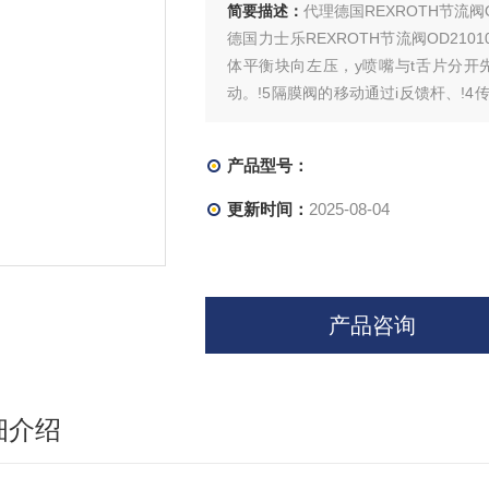
简要描述：
代理德国REXROTH节流阀OD2
德国力士乐REXROTH节流阀OD2101
体平衡块向左压，y喷嘴与t舌片分
动。!5隔膜阀的移动通过i反馈杆、!
制输出力使其在平衡位置平衡。补偿弹
产品型号：
更新时间：
2025-08-04
产品咨询
细介绍