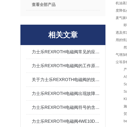
机油蒸
查看全部产品
度降低
废气驱
相关文章
透及挥
用的情
然
力士乐REXROTH电磁阀常见的应用有哪些？
气增加
尘等异
力士乐REXROTH电磁阀的工作原理及安装操作步骤
产
A
关于力士乐REXROTH电磁阀的技术发展概况分享
S
S
力士乐REXROTH电磁阀出现故障不要怕，防范方法要牢记
K
施
力士乐REXROTH电磁阀符号的含义是什么
贺
力士乐REXROTH电磁阀4WE10D33/OFCG220N9K4技术资料
b