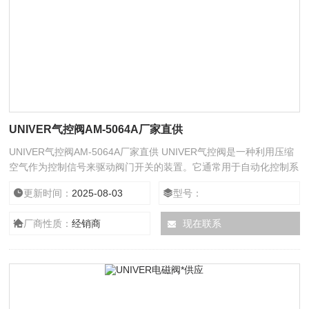
UNIVER气控阀AM-5064A厂家直供
UNIVER气控阀AM-5064A厂家直供 UNIVER气控阀是一种利用压缩
空气作为控制信号来驱动阀门开关的装置。它通常用于自动化控制系
统中，以实现远程或自动控制流体（如气体、液体或蒸汽）的流量、
更新时间：
2025-08-03
型号：
压力和方向。气控阀的主要组成部分包括阀体、阀芯、阀座、气动执
行器（气缸）、位置感应器和控制接口。气动执行器接收来自控制系
厂商性质：
经销商
现在联系
统的气压信号，UNIVER气控阀通过机械连杆或螺旋转换作用于阀
芯，从而改变阀芯在阀