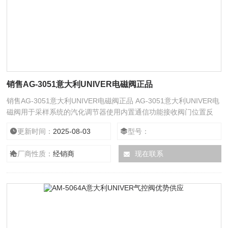
销售AG-3051意大利UNIVER电磁阀正品
销售AG-3051意大利UNIVER电磁阀正品 AG-3051意大利UNIVER电
磁阀用于采样系统的汽化调节器使用内置通信功能接收阀门位置反
馈、启用开/关控制并检查设备状态。使用的电磁线圈延长阀门的使
更新时间：
2025-08-03
型号：
用寿命，该电磁线圈旨在比传统线圈更有效地散热。得益于远程控制
和监控功能，确信您的远程或无法访问的设备正在按预期工作。具有
厂商性质：
经销商
现在联系
出色的耐腐蚀性。线管连接将变送器外壳接地可能不足以满足接地要
求。