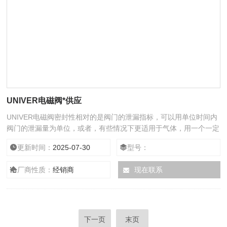
UNIVER电磁阀*供应
UNIVER电磁阀密封性相对的是阀门的泄漏指标，可以用单位时间内
阀门的泄漏量为单位，或者，有些情况下更适用于气体，用一个一定
容积的密封容器内气体在一定时间内的压力降来表示。电磁阀通电时
更新时间：
2025-07-30
型号：
就会发热，负载周期或者大通电时间,以及电磁阀的功率和散热就决
定了电磁阀的温升。电磁阀的温升和环境温度决定了电磁铁材料需要
厂商性质：
经销商
现在联系
的绝缘温度等级。UNIVER电磁阀输入电磁阀不同的电流波形,就会产
生不同工作模式。实际应用中
下一页
末页