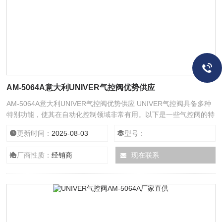
AM-5064A意大利UNIVER气控阀优势供应
AM-5064A意大利UNIVER气控阀优势供应 UNIVER气控阀具备多种
特别功能，使其在自动化控制领域非常有用。以下是一些气控阀的特
殊功能：1. **快速响应**：气控阀通常具有快速开启和关闭的能力，
更新时间：
2025-08-03
型号：
这对于需要快速切换流体路径的应用场合非常重要。2. **安全保护
**：某些气控阀具备安全锁定机制，防止意外操作导致的安全事故，
厂商性质：
经销商
现在联系
例如紧急停止按钮或安全泄压阀。3. **故障自诊断**：集成的传感器