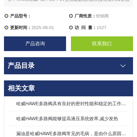
经销，HAWE哈威PSL PSM PSV型负载敏感式比例多路换向阀货
期短，HAWE哈威PSL PSM PSV型负载敏感式比例多路换向阀原
产品型号：
厂商性质：
经销商
装*。
更新时间：
2025-08-01
访 问 量：
1527
HAWE哈威PSL和PSV型比例多路阀用于控制液压执行元件的运
产品咨询
联系我们
动方向的运
产品目录
相关文章
哈威HAWE多路阀具有良好的密封性能和稳定的工作性能
哈威HAWE多路阀能够提高液压系统效率,减少发热
漏油是哈威HAWE多路阀常见的毛病，是由什么原因引起的？