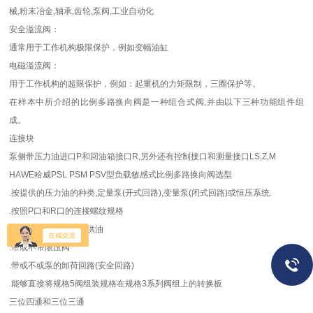
械,粉末冶金,轴承,齿轮,泵阀,工业自动化
安全溢流阀：
通常用于工作机构极限保护，例如变幅油缸
电磁溢流阀：
用于工作机构的超限保护，例如：起重机的力矩限制，三圈保护等。
在样本中所介绍的比例多路换向阀是一种组合式阀,并由以下三种功能组件组
成。
连接块
泵侧带压力油进口P和回油箱接口R,另外还有控制接口和测量接口LS,Z,M
HAWE哈威PSL PSM PSV型负载敏感式比例多路换向阀选型
.按提供的压力油的种类,定量泵(开式回路),变量泵(闭式回路)或恒压系统.
.按照P口和R口的连接螺纹规格
.带或不带集成的控制供油
.带或不带限压阀
.带或不或泵的卸荷回路(安全回路)
.能够直接将规格5阀组装规格在规格3系列阀组上的转换板
三位四通和三位三通