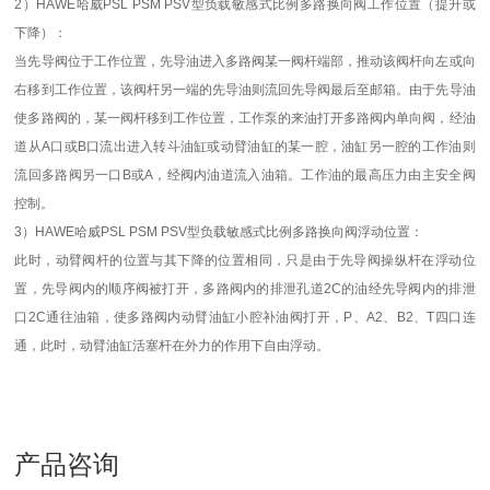
2）HAWE哈威PSL PSM PSV型负载敏感式比例多路换向阀工作位置（提升或
下降）：
当先导阀位于工作位置，先导油进入多路阀某一阀杆端部，推动该阀杆向左或向
右移到工作位置，该阀杆另一端的先导油则流回先导阀最后至邮箱。由于先导油
使多路阀的，某一阀杆移到工作位置，工作泵的来油打开多路阀内单向阀，经油
道从A口或B口流出进入转斗油缸或动臂油缸的某一腔，油缸另一腔的工作油则
流回多路阀另一口B或A，经阀内油道流入油箱。工作油的最高压力由主安全阀
控制。
3）HAWE哈威PSL PSM PSV型负载敏感式比例多路换向阀浮动位置：
此时，动臂阀杆的位置与其下降的位置相同，只是由于先导阀操纵杆在浮动位
置，先导阀内的顺序阀被打开，多路阀内的排泄孔道2C的油经先导阀内的排泄
口2C通往油箱，使多路阀内动臂油缸小腔补油阀打开，P、A2、B2、T四口连
通，此时，动臂油缸活塞杆在外力的作用下自由浮动。
产品咨询