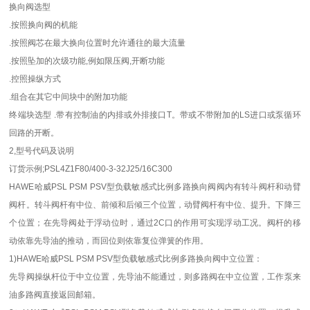
换向阀选型
.按照换向阀的机能
.按照阀芯在最大换向位置时允许通往的最大流量
.按照坠加的次级功能,例如限压阀,开断功能
.控照操纵方式
.组合在其它中间块中的附加功能
终端块选型 .带有控制油的内排或外排接口T。带或不带附加的LS进口或泵循环
回路的开断。
2,型号代码及说明
订货示例;PSL4Z1F80/400-3-32J25/16C300
HAWE哈威PSL PSM PSV型负载敏感式比例多路换向阀阀内有转斗阀杆和动臂
阀杆。转斗阀杆有中位、前倾和后倾三个位置，动臂阀杆有中位、提升。下降三
个位置；在先导阀处于浮动位时，通过2C口的作用可实现浮动工况。阀杆的移
动依靠先导油的推动，而回位则依靠复位弹簧的作用。
1)HAWE哈威PSL PSM PSV型负载敏感式比例多路换向阀中立位置：
先导阀操纵杆位于中立位置，先导油不能通过，则多路阀在中立位置，工作泵来
油多路阀直接返回邮箱。