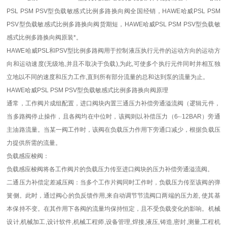
PSL PSM PSV型负载敏感式比例多路换向阀全国经销，HAWE哈威PSL PSM
PSV型负载敏感式比例多路换向阀货期短，HAWE哈威PSL PSM PSV型负载敏
感式比例多路换向阀原装*。
HAWE哈威PSL和PSV型比例多路阀用于控制液压执行元件的运动方向的运动方
向和运动速度(无级地,并且不取决于负载),为此,可使多个执行元件同时并相互独
立地以不同的速度和压力工作,直到所有部分流量的总和达到泵的流量为止。
HAWE哈威PSL PSM PSV型负载敏感式比例多路换向阀原理
通常，工作阀片成组配置，进口阀块内置三通压力补偿旁通溢流阀（逻辑元件，
当多路阀停止操作，且各阀均在中位时，该阀则以补偿压力（6-·12BAR）旁通
主油路流量。当某一阀工作时，该阀在负载压力作用下旁通口减少，根据负载压
力提供所需的流量。
负载感应梭阀：
负载感应梭阀将各工作阀片的负载压力传至进口阀块的压力补偿旁通溢流阀。
二通压力补偿定差减压阀：当多个工作片阀同时工作时，负载压力传至该阀的弹
簧侧。此时，通过阀心的负反馈作用,来自动调节节流阀口两端的压力差, 使其基
本保持不变。在其作用下各阀的流量均保持恒定，且不受负载变化的影响。机械
设计,机械加工,设计软件,机械工程师,设备管理,焊接,液压,铸造,密封,测量,工程机