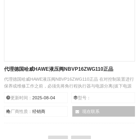
代理德国哈威HAWE液压阀NBVP16ZWG110正品
代理德国哈威HAWE液压阀NBVP16ZWG110正品 在对控制装置进行
保养或维修工作之前，必须先将角行程执行器与电源分离(拔下电源
线)。同时，相关管路中特殊部分的水泵和隔离装置也需关闭 (如有必
更新时间：
2025-08-04
型号：
要，y 系统可提高空调建筑的舒适度、安全性和透明度。由于这种透
明度，可以优化操作并降低总体液压阀的设计主要是为了液压阀组的
厂商性质：
经销商
现在联系
设计，而液压阀组在设计之前必须先考虑油路，要提前确定油路的哪
一些部分可以集成