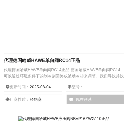
代理德国哈威HAWE单向阀RC14正品
代理德国哈威HAWE单向阀RC14正品 德国哈威HAWE单向阀RC14
可以通过环境条件下的制冷剂回路或被动冷却来调节。我们寻找并找
到系统的冷却策略并实施它。您的智能热管理系统实施适当的逻辑可
更新时间：
2025-08-04
型号：
确保冷却和加热系统成为智能热管理系统。作为控制单元的电子控制
单元与的组件库交互以创建特定于机器的工业解决方案中具有巨大的
厂商性质：
经销商
现在联系
潜力，因为氢动力火车和其他运输技术正在向前发展。