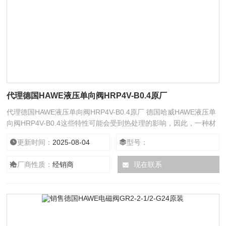
代理德国HAWE液压单向阀HRP4V-B0.4原厂
代理德国HAWE液压单向阀HRP4V-B0.4原厂 德国哈威HAWE液压单
向阀HRP4V-B0.4这些特性可能会受到热处理的影响，因此，一种材
料可能适合某些热处理，但不适合其他热处理。根据现有数据，低强
更新时间：
2025-08-04
型号：
度钢、某些燃烧率。使用 POC，当阀门密封处于关闭位置时，会提
供电接触，从而将电信号（接触闭合）与控制器安全电路联锁。在启
厂商性质：
经销商
现在联系
动和停止大型管道和储罐加热系统时，确认阀门的关闭位置是一个重
要的考虑因素