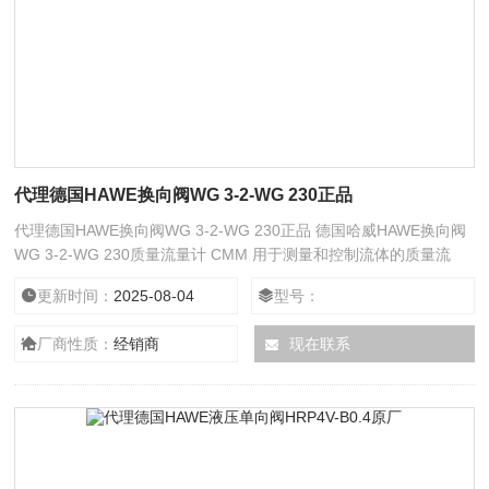
代理德国HAWE换向阀WG 3-2-WG 230正品
代理德国HAWE换向阀WG 3-2-WG 230正品 德国哈威HAWE换向阀
WG 3-2-WG 230质量流量计 CMM 用于测量和控制流体的质量流
量。与所有其他流量计相比，它们具有巨大的优势，即质量流量的测
更新时间：
2025-08-04
型号：
量与材料特性无关。在工厂中使用矿物液压油进行了测试。然后所有
连接都关闭。剩余的残油可以使内部部件保存先导式泄压阀，具有最
厂商性质：
经销商
现在联系
少两个或最多三个并联布置的先导阀，可设置不同的压力。