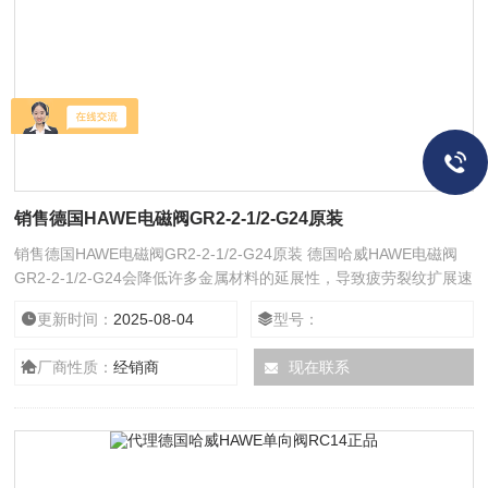
销售德国HAWE电磁阀GR2-2-1/2-G24原装
销售德国HAWE电磁阀GR2-2-1/2-G24原装 德国哈威HAWE电磁阀
GR2-2-1/2-G24会降低许多金属材料的延展性，导致疲劳裂纹扩展速
度加快，断裂韧性下降。这种现象称为氢环境脆化 (HEE)。脆化程度
更新时间：
2025-08-04
型号：
取决于氢环境、材料特性和施加的应力。这通常使用图 1 所示的维
恩图定性说明。HEE 发生在三个圆圈的交点处。氢环境影响脆化的
厂商性质：
经销商
现在联系
氢环境关键参数是温度、压力、浓度和气体杂质。对于许多材料而