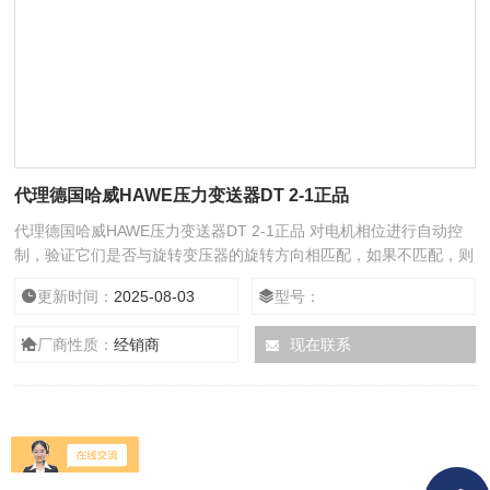
代理德国哈威HAWE压力变送器DT 2-1正品
代理德国哈威HAWE压力变送器DT 2-1正品 对电机相位进行自动控
制，验证它们是否与旋转变压器的旋转方向相匹配，如果不匹配，则
向 PLC 发送警报。它还执行旋转变压器信号的自校准。该功能对于
更新时间：
2025-08-03
型号：
启动 SSP 至关重要，因为它可以验证电气连接的正确性。磁铁检查
它对电机磁铁状态进行自动控制。该功能对于PMM电机智能维护算
厂商性质：
经销商
现在联系
法发挥作用至关重要。自动调谐它自动确定压力控制的最佳参数，允
许提前计划更换磨损组件