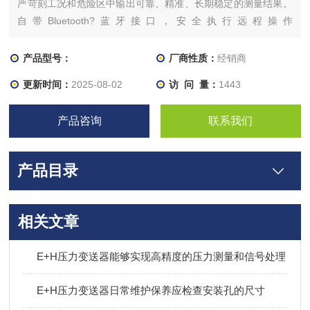
严苛刻工况和危险区中输出可靠、精准、长期稳定的测量结果。
自带Bluetooth?蓝牙接口，安全执行远程操作
（Endress+Hauser SmartBlue app），配备坚固耐用的单腔室
现场型外壳。连接热电阻（RTD）、热电偶（TC）、电阻或电
产品型号：
厂商性质：
经销商
压（mV）信号，并将信号转换成4...2
更新时间：
2025-08-02
访 问 量：
1443
产品咨询
联系我们
产品目录
相关文章
E+H压力变送器能够实现高精度的压力测量和信号处理
E+H压力变送器日常维护保养应检查安装孔的尺寸