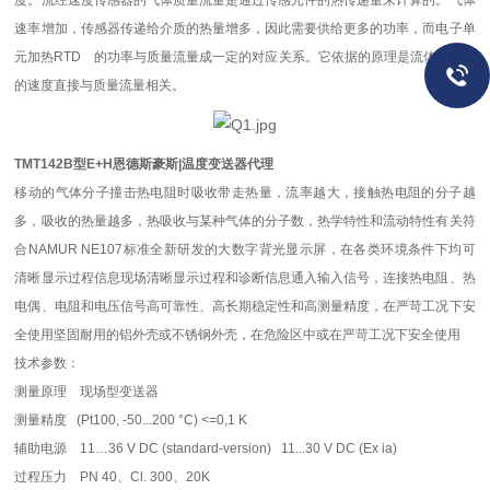
度。流经速度传感器的气体质量流量是通过传感元件的热传递量来计算的。气体
速率增加，传感器传递给介质的热量增多，因此需要供给更多的功率，而电子单
元加热RTD 的功率与质量流量成一定的对应关系。它依据的原理是流体吸收热
的速度直接与质量流量相关。
TMT142B型E+H恩德斯豪斯|温度变送器代理
移动的气体分子撞击热电阻时吸收带走热量，流率越大，接触热电阻的分子越
多，吸收的热量越多，热吸收与某种气体的分子数，热学特性和流动特性有关符
合NAMUR NE107标准全新研发的大数字背光显示屏，在各类环境条件下均可
清晰显示过程信息现场清晰显示过程和诊断信息通入输入信号，连接热电阻、热
电偶、电阻和电压信号高可靠性、高长期稳定性和高测量精度，在严苛工况下安
全使用坚固耐用的铝外壳或不锈钢外壳，在危险区中或在严苛工况下安全使用
技术参数：
测量原理 现场型变送器
测量精度 (Pt100, -50...200 °C) <=0,1 K
辅助电源 11…36 V DC (standard-version) 11...30 V DC (Ex ia)
过程压力 PN 40、Cl. 300、20K