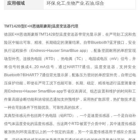
应用领域
环保,化工,生物产业,石油,综合
TMT142B型E+H恩德斯豪斯|温度变送器代理
德国E+H恩德斯豪斯TMT142B型温度变送器带背光显示屏，在严苛刻工况和危
险区中输出可靠、精准、长期稳定的测量结果。自带Bluetooth?蓝牙接口，安全
执行远程操作（Endress+Hauser SmartBlue app），配备坚固耐用的单腔室现
场型外壳。连接热电阻（RTD）、热电偶（TC）、电阻或电压（mV）信号，并
将信号转换成4...20 mA信号，通过HART?7通信。温度变送器，支持安全
Bluetooth?和HART? 7通信背光显示屏，配备压力密封的单腔室外壳，自带过电
压保护功能，即使在严苛工况下也能可靠、长期、稳定、精准地进行温度测量使
用Endress+Hauser SmartBlue app节省仪表调试、组态设置和维护的时间和工
作量高级诊断功能和浓缩状态通知支持预维护，采用热扩散原理，热扩散技术是
一种在苛刻条件下性能优良、可靠性高的技术，
其典型传感元件包括两个热电阻（铂RTD），一个是速度传感器，一个是自动补
偿气体温度变化的温度传感器。当这两个RTD被置于介质中时，其中速度传感器
被加热到环境温度以上的一个恒定的温差，另一个温度传感器用于感应介质温