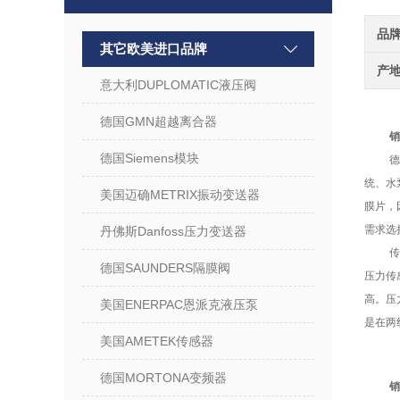
品
其它欧美进口品牌
产
意大利DUPLOMATIC液压阀
德国GMN超越离合器
销
德国Siemens模块
德
统、水
美国迈确METRIX振动变送器
膜片，
需求选
丹佛斯Danfoss压力变送器
德国SAUNDERS隔膜阀
压力传
高。压
美国ENERPAC恩派克液压泵
是在两
美国AMETEK传感器
德国MORTONA变频器
销