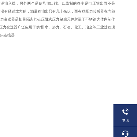
电源输入端，另外两个是信号输出端。四线制的多半是电压输出而不是
有些是没有经过放大的，满量程输出只有几十毫伏，而有些压力传感器在内部
压力变送器是把带隔离的硅压阻式压力敏感元件封装于不锈钢壳体内制作
硅压力变送器广泛应用于供/排水、热力、石油、化工、冶金等工业过程现
插头连接器
电话