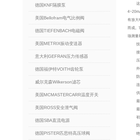
德国KNF隔膜泵
4~2
美国Bellofram电气比例阀
有放大
而成。
德国TIEFENBACH电磁阀
场测量
美国METRIX振动变送器
技
接
意大利GEFRAN压力传感器
压
外
德国福伊特VOITH齿轮泵
防
威尔克森Wilkerson滤芯
连
供
美国MCMASTERCARR温度开关
最
美国ROSS安全泄气阀
最
初
德国SBA直流电源
防
德国PISTER匹思特高压球阀
绝