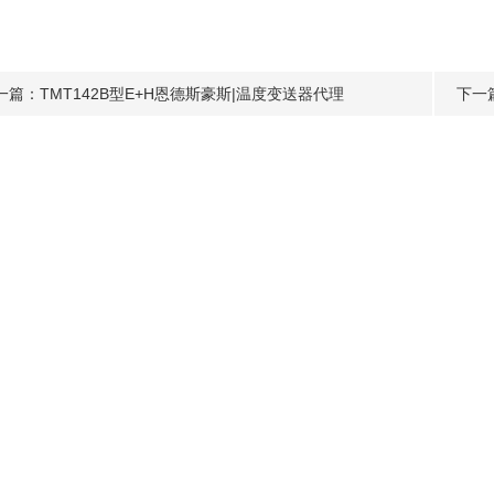
一篇：
TMT142B型E+H恩德斯豪斯|温度变送器代理
下一