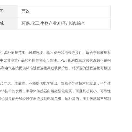
间
面议
域
环保,化工,生物产业,电子/电池,综合
ET 提供多种测量范围、过程连接、输出信号和电气连接件，适合于如液压系
当中尤其注重产品的坚固性和高可靠性。PET 配有圆形焊接抗腐蚀不锈钢
号和电气连接提供标准过程连接高过载保护性。对所选的过程连接可根据
构尺寸大、质量重，不能提供电学输出。随着半导体技术的发展，半导体
MS技术的发展，半导体传感器向着微型化发展，而且其功耗小、可靠性
线也就是信号线经过仪器连接到电源负极，这种是的，压力传感器三线制