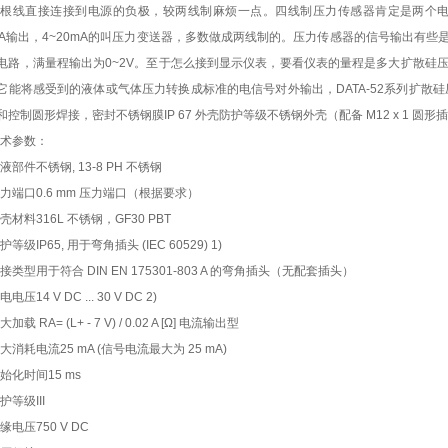
这根线直接连接到电源的负极，较两线制麻烦一点。四线制压力传感器肯定是两个
0mA输出，4~20mA的叫压力变送器，多数做成两线制的。压力传感器的信号输出
电路，满量程输出为0~2V。至于怎么接到显示仪表，要看仪表的量程是多大扩散硅
它能将感受到的液体或气体压力转换成标准的电信号对外输出，DATA-52系列扩散
和控制圆形焊接，密封不锈钢膜IP 67 外壳防护等级不锈钢外壳（配备 M12 x 1 圆形
术参数：
液部件
不锈钢, 13-8 PH 不锈钢
力端口
0.6 mm 压力端口（根据要求）
壳材料
316L 不锈钢，GF30 PBT
护等级
IP65, 用于弯角插头 (IEC 60529) 1)
接类型
用于符合 DIN EN 175301-803 A 的弯角插头（无配套插头）
电电压
14 V DC ... 30 V DC 2)
大加载 RA
= (L+ - 7 V) / 0.02 A [Ω] 电流输出型
大消耗电流
25 mA (信号电流最大为 25 mA)
始化时间
15 ms
护等级
III
缘电压
750 V DC