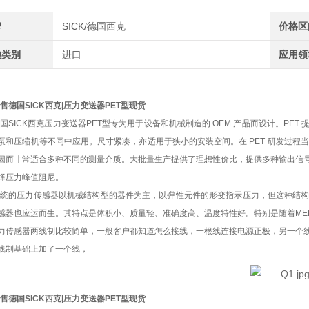
牌
SICK/德国西克
价格区
地类别
进口
应用领
售德国SICK西克|压力变送器PET型现货
国SICK西克压力变送器PET型专为用于设备和机械制造的 OEM 产品而设计。P
泵和压缩机等不同中应用。尺寸紧凑，亦适用于狭小的安装空间。在 PET 研发过程
因而非常适合多种不同的测量介质。大批量生产提供了理想性价比，提供多种输出信
择压力峰值阻尼。
传统的压力传感器以机械结构型的器件为主，以弹性元件的形变指示压力，但这种结
感器也应运而生。其特点是体积小、质量轻、准确度高、温度特性好。特别是随着ME
力传感器两线制比较简单，一般客户都知道怎么接线，一根线连接电源正极，另一个
线制基础上加了一个线，
售德国SICK西克|压力变送器PET型现货