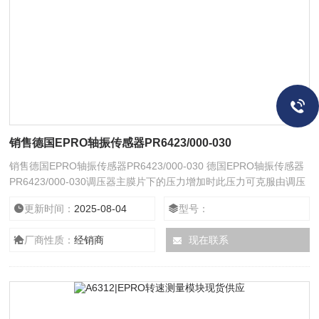
销售德国EPRO轴振传感器PR6423/000-030
销售德国EPRO轴振传感器PR6423/000-030 德国EPRO轴振传感器
PR6423/000-030调压器主膜片下的压力增加时此压力可克服由调压
器控制弹簧设定的调压器设置。推杆组件、连杆和阀杆的操作将平衡
更新时间：
2025-08-04
型号：
阀芯组件移至更靠近阀口的位置并减少气体流动。如果下游需求增
加，则调压器主膜片下的压力会下降。弹簧力将推杆组件向下推动，
厂商性质：
经销商
现在联系
平衡阀芯组件离开阀口，由于调压器主膜片下的压力降低，随着调压
器打开，