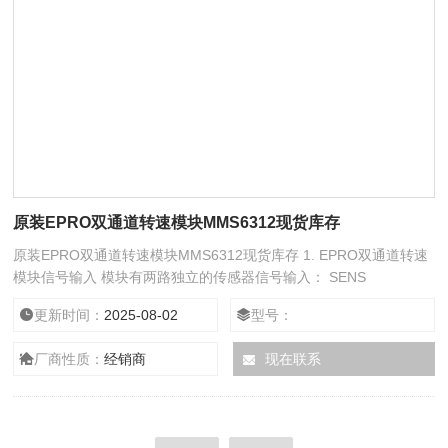
原装EPRO双通道转速模块MMS6312现货库存
​原装EPRO双通道转速模块MMS6312现货库存 1. EPRO双通道转速
模块信号输入 模块有两路独立的传感器信号输入： SENS
1H（z8）/SENS 1L（z10）和SENS 2H（d8）/SENS 2L（d10）。
更新时间：
2025-08-02
型号：
与之匹配的传感器既可以是涡流传感器，如德国epro公司生产的
PR6423+CON021，也可以是霍尔效应传感器，如PR9376。输入电
厂商性质：
经销商
现在联系
压范围为0…-27.3 V dc 。