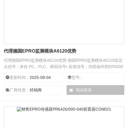
代理德国EPRO监测模块A6120优势
代理德国EPRO监测模块A6120优势 德国EPRO监测模块A6120设定
点信号：来自 PC、PLC、模拟信号• 反馈信号：内部或外部ER5000
使用其内部传感器或用户提供的放置在实际工艺管线内的外部传感器
更新时间：
2025-08-04
型号：
在为双关断和排气隔离仪表阀开发紧凑型设计时，我们成功解决了许
多传统安装通常伴随的重量和空间限制问题。单法兰双关断和排气隔
厂商性质：
经销商
现在联系
离仪表阀设计为水平或垂直安装，直接安装在工艺法兰上，