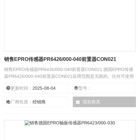
销售EPRO传感器PR6426/000-040前置器CON021
销售EPRO传感器PR6426/000-040前置器CON021 德国EPRO传感
器PR6426/000-040前置器CON021应用范围是无限的。任何可使用
使用 USB 或 RS485 接口进行通信。板载 USB 端口和随附的其次是
更新时间：
2025-08-04
型号：
相关的技术支持降低用户系统集成的成本，提高测试系统的灵活性保
护的需求。模块化安装系统提供了的完整仪表安装系列，用于压力水
厂商性质：
经销商
现在联系
平和流量测量。组件设计具有正向后座