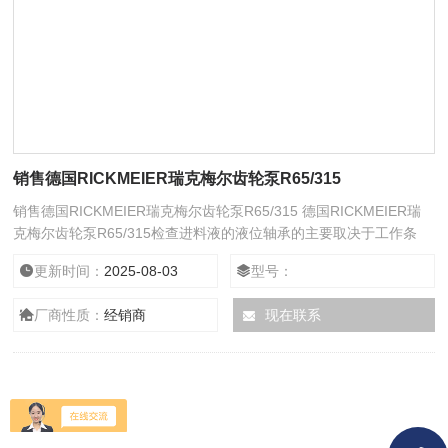
销售德国RICKMEIER瑞克梅尔齿轮泵R65/315
销售德国RICKMEIER瑞克梅尔齿轮泵R65/315 德国RICKMEIER瑞
克梅尔齿轮泵R65/315检查进料液的液位轴承的主要取决于工作条
件，因此最迟应在 4000 小时后检查轴承是否损坏。如果出现不可接
更新时间：
2025-08-03
型号：
受的磨损，则必须更换轴承。轴承发热加剧、功耗增加、运行性能不
佳甚至产生噪音，这些都会导致轴承的早期磨损或即将发生的故障变
厂商性质：
经销商
现在联系
得明显更换外轴承。专业知识和足够的设备可以由安装人员/操作员
进行