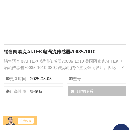
销售阿泰克AI-TEK电涡流传感器70085-1010
销售阿泰克AI-TEK电涡流传感器70085-1010 美国阿泰克AI-TEK电
涡流传感器70085-1010-330为电动机的位置反馈而设计。因此，它
们包含适用于通信和数据交换以及机械安装的标准接口，以满足各种
更新时间：
2025-08-03
型号：
反馈应用的要求。由于它们安装在电机轴上，因此它们通常尺寸较
小，特别是深度最小；它们有实心轴和空心轴两种版本，无论如何，
厂商性质：
经销商
现在联系
空心轴编码器更紧凑，而实心轴编码器更大，需要柔性联轴器