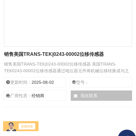
销售美国TRANS-TEK|0243-00002位移传感器
销售美国TRANS-TEK|0243-00002位移传感器 美国TRANS-
TEK0243-00002位移传感器通过电位器元件将机械位移转换成与之
成线性或任意函数关系的电阻或电压输出。普通直线电位器和圆形电
更新时间：
2025-08-02
型号：
位器都可分别用作直线位移和角位移传感器。但是，为实现测量位移
目的而设计的电位器，要求在位移变化和电阻变化之间有一个确定关
厂商性质：
经销商
现在联系
系。电位器式位移传感器的可动电刷与被测物体相连。物体的位移引
起电位