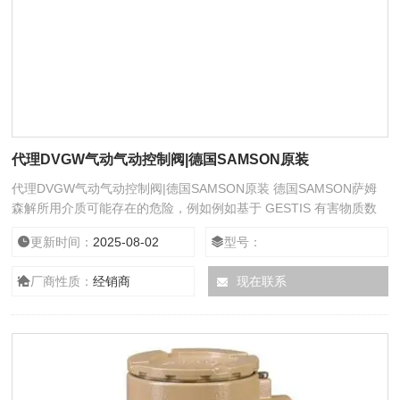
代理DVGW气动气动控制阀|德国SAMSON原装
代理DVGW气动气动控制阀|德国SAMSON原装 德国SAMSON萨姆
森解所用介质可能存在的危险，例如例如基于 GESTIS 有害物质数
据库。根据所使用的介质和/或进行的活动，需要以下防护设备在
更新时间：
2025-08-02
型号：
热、冷、侵蚀性和/或腐蚀性介质应用中的防护服、手套和安全眼镜
− 耳朵保护装置在阀门附近工作 − 工业安全帽 − 安全带，如果存在
厂商性质：
经销商
现在联系
坠落风险（例如，在高空作业时） − 安全鞋，如果需要防静电放电 Î
请咨询