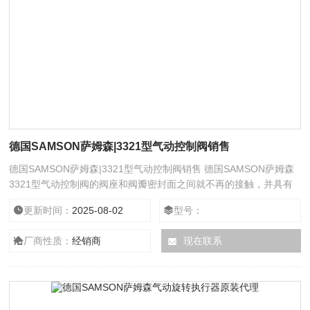
德国SAMSON萨姆森|3321型气动控制阀销售
德国SAMSON萨姆森|3321型气动控制阀销售 德国SAMSON萨姆森
3321型气动控制阀的阀座和阀瓣密封面之间就不再的接触，并具有
非常可靠的切断动作，合得这种阀门非常适合作为介质的切断或调节
更新时间：
2025-08-02
型号：
及节流使用。它具有相同的旋转90度提动作，不同的是旋塞体是球
体，有圆形通孔或通道通过其轴线。球面和通道口的比例应该是这样
厂商性质：
经销商
现在联系
的，即当球旋转90度时，在进、出口处应全部呈现球面，从而截断
流动。球阀只需要用旋转