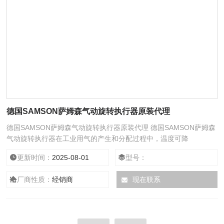
德国SAMSON萨姆森气动旋转执行器原装代理
德国SAMSON萨姆森气动旋转执行器原装代理 德国SAMSON萨姆森
气动旋转执行器在工业用气的产生和分配过程中，温度可降
至-196°C。仅有少数材料能经受如此低的温度。SAMSON掌握了不
更新时间：
2025-08-01
型号：
同气体、温度转换、压力等级和特定流动条件的组合、积累了专有技
术并在与气体生产商的密切合作中不断进行发展*
厂商性质：
经销商
现在联系