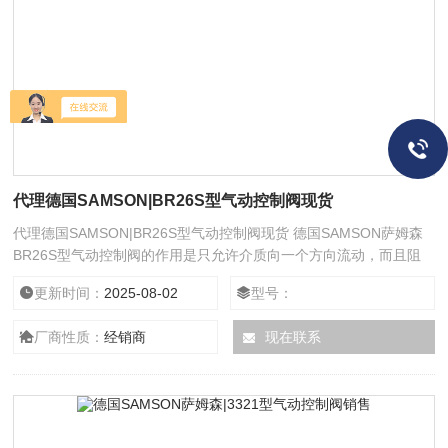
代理德国SAMSON|BR26S型气动控制阀现货
代理德国SAMSON|BR26S型气动控制阀现货 德国SAMSON萨姆森
BR26S型气动控制阀的作用是只允许介质向一个方向流动，而且阻
止方向流动。通常这种阀门是自动工作的，在一个方向流动的流体压
更新时间：
2025-08-02
型号：
力作用下，阀瓣打开；流体反方向流动时，由流体压力和阀瓣的自重
合阀瓣作用于阀座，从而切断流动。其中止回阀就属于这种类型的阀
厂商性质：
经销商
现在联系
门，它包括旋启式止回阀和升降式止回阀。旋启式止回阀有一介铰链
机构，还有一个像门一样的