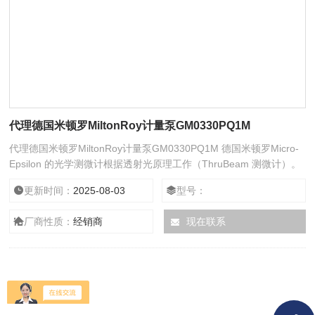
代理德国米顿罗MiltonRoy计量泵GM0330PQ1M
代理德国米顿罗MiltonRoy计量泵GM0330PQ1M 德国米顿罗Micro-
Epsilon 的光学测微计根据透射光原理工作（ThruBeam 测微计）。
这里，发射器产生平行光幕，该光幕通过透镜装置传输到接收器单
更新时间：
2025-08-03
型号：
元。如果光路中有物体，光束就会被中断。由此产生的阴影由接收光
学器件检测并作为测量值输出。大多数光学测微计用于生产、计量泵
厂商性质：
经销商
现在联系
是流体输送机械的一种,其突出特点是可以保持与排出压力无关的