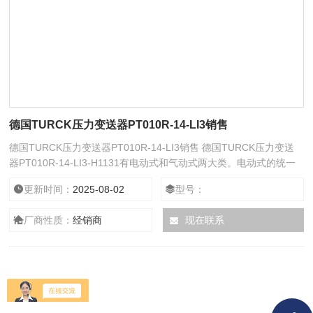
德国TURCK压力变送器PT010R-14-LI3销售
德国TURCK压力变送器PT010R-14-LI3销售 德国TURCK压力变送
器PT010R-14-LI3-H1131有电动式和气动式两大类。电动式的统一
输出信号为0～10mA、4～20mA或1～5V等直流电信号。气动式的
更新时间：
2025-08-02
型号：
统一输出信号为20～100Pa的气体压力。按不同的转换原理可分为力
(力矩)平衡式、电容式、电感式、应变式和频率式等，下面简单介绍
厂商性质：
经销商
现在联系
几种压力(差压)变送器的原理、要考虑