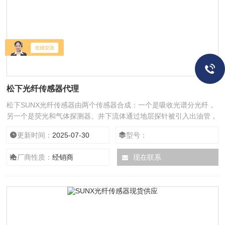
松下光纤传感器代理
松下SUNX光纤传感器由两个传感器合成：一个是吸收光谱分光纤，
另一个是荧光和气体探测器。井下流体通过地层探针被引入出油管，
光学传感器用于分析出油管内的流体。流体分析分光计则提供了原位
更新时间：
2025-07-30
型号：
井下流体分析，并对地层流体的评估加以改进。光纤的传输功率随外
界介质折射率变化而变化，光波作为信息载体，与混合流体电阻率、
厂商性质：
经销商
现在联系
流型及水质无关，松下SUNX光纤传感器基于该原理的光纤持率／密
度传感器从本质上解决了现有持率存在