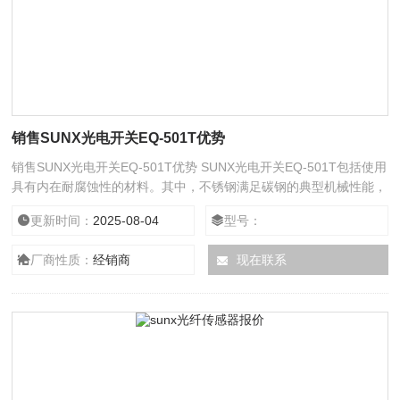
销售SUNX光电开关EQ-501T优势
销售SUNX光电开关EQ-501T优势 SUNX光电开关EQ-501T包括使用
具有内在耐腐蚀性的材料。其中，不锈钢满足碳钢的典型机械性能，
具有贵金属的内在特性，例如耐腐蚀现象。与保护涂层方法相比，中
更新时间：
2025-08-04
型号：
工作的时间表示，在测试样品总表面的 5% 出现白色和红色氧化物之
前。白色氧化物是腐蚀的第一步。这表明锌钝化的保护作用已经结
厂商性质：
经销商
现在联系
束，盐将侵蚀锌层。在这种情况下，钢材保持完整，因为它仍然受到
锌层的保护。