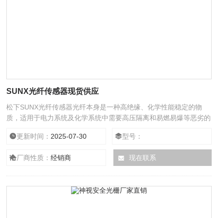
SUNX光纤传感器现货供应
松下SUNX光纤传感器光纤本身是一种高绝缘、化学性能稳定的物
质，适用于电力系统及化学系统中需要高压隔离和易燃易爆等恶劣的
环境中。良好的安全性。光纤传感器是电无源的敏感元件，故应用于
更新时间：
2025-07-30
型号：
测量中时，不存在漏电及电击等安全隐患。抗电磁干扰。一般情况下
光波频率比电磁辐射频率高，因此光在光纤中传播不会受到电磁噪声
厂商性质：
经销商
现在联系
的影响。松下SUNX光纤传感器可分布式测量。一根光纤可以实现长
距离连续测控，能准确测出任一点上的应变