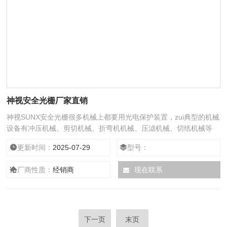
神视安全光栅厂家直销
神视SUNX安全光栅很多机械上都要用光电保护装置，zui典型的机械
设备有冲压机械、剪切机械、折弯机机械、压滤机械、切纸机械等
等，这些机械需要人工操作，同时比较危险，一不小心手伸进机械就
更新时间：
2025-07-29
型号：
会造成伤害，所以必须安装安全光栅!当有物体（不小于zui小可检测
体或者分辨率）侵入保护区域时，接收器的红色指示灯将被点亮（可
厂商性质：
经销商
现在联系
能是接收器处于遮光状态，也可能是光通讯被遮断），此时被保护设
备受控，处于强制停顿状态。当侵入
下一页
末页