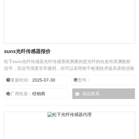
sunx光纤传感器报价
松下sunx光纤传感器光纤传感系统测量的是光纤的自发布里渊散射
信号，其信号强度非常微弱，但可以采用相干检测技术提高系统信噪
比。这种方案可单光源、单端工作，系统简单，实现方便，而且可同
更新时间：
2025-07-30
型号：
时监测光纤断点、损耗、温度和应变。电功率是反映电力系统中能量
转换与传输的基本电量，电功率测量是电力计量的一项重要内容。松
厂商性质：
经销商
现在联系
下sunx光纤传感器的主要特点是：由于电功率传感同时涉及电压、
电流2个电量，因而通常需要同时考虑