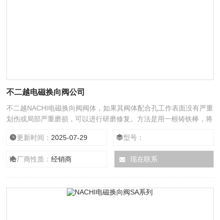
不二越电磁换向阀公司
不二越NACHI电磁换向阀阀体，如果其阀体配合孔工作表面没有严重
划伤或局部严重磨损，可以进行研磨修复。方法是用一根铸铁棒，将
其车制到阀体配合孔尺寸作为研磨棒，再把研磨膏（金刚砂）均匀涂
更新时间：
2025-07-29
型号：
抹在研磨棒上，反复研磨即可达到修复要求。阀体配合孔光洁度一般
是Ra0.4。阀芯的加工精度高，材质较硬，一般不能自行加工。如有
厂商性质：
经销商
现在联系
同型号的失效阀，不二越NACHI电磁换向阀我们可以通过测量选取一
根工作表面没有磨损，且能与