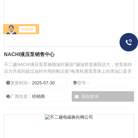
NACHI液压泵销售中心
不二越NACHI液压泵泵轴颈油封漏油?漏油管道液阻达大，使泵体内
压力升高到超过油封许用的耐压值?检查柱塞泵泵体上的泄油口是否
用单独油管直接接通油箱。若发现把几台柱塞泵的泄漏油管并联在一
更新时间：
2025-07-30
型号：
根同直径的总管后再接通油箱，或者把柱塞泵的泄油管接到总回油管
上，则应予改正。常见的液压系统在使用过程会有很多的故障，不二
厂商性质：
经销商
现在联系
越NACHI液压泵液压系统你个不好操作，液压系统6种常见故口?，
侯宪春振动和噪声原因：吸油管路