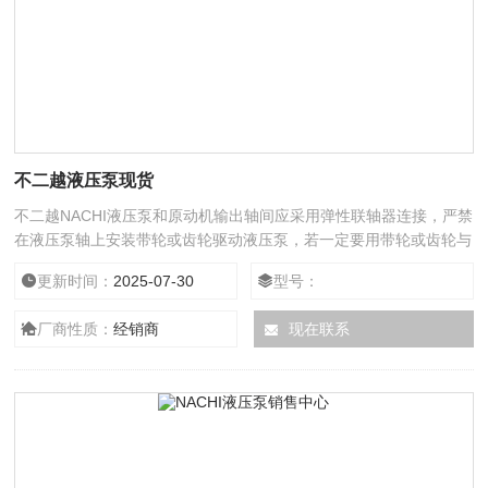
不二越液压泵现货
不二越NACHI液压泵和原动机输出轴间应采用弹性联轴器连接，严禁
在液压泵轴上安装带轮或齿轮驱动液压泵，若一定要用带轮或齿轮与
泵连接，则应加一对支座来安装带轮或齿轮，该支座与泵轴的同轴度
更新时间：
2025-07-30
型号：
误差应不大于Φ0.05mm。液压泵的泄油管应直接接油箱，回油背压
应不大于0.05MPa。油泵的吸油管口、回油管口均需在油箱zui低油
厂商性质：
经销商
现在联系
面200mm以下。不二越NACHI液压泵特别注意在柱塞泵吸油管道上
不允许安装滤油器