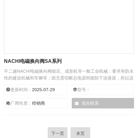
NACHI电磁换向阀SA系列
不二越NACHI电磁换向阀锻压、成形机等一般工业机械；要求有防水
性的建设机械和车辆等；因无需切断总电源而能卸下连接器，所以适
用于重视维修的钢铁生产等设备；高可靠性结构；采用DIN连接器的
更新时间：
2025-07-29
型号：
形式，防水性高 JIS C 0920 IP65；防止切换时发生震动的减震型
（选购件）；线圈可360°旋转，在狭窄空间安装；阀用交流电磁铁
厂商性质：
经销商
现在联系
的使用电压一般为交流220V，不二越NACHI电磁换向阀电气线路配
置简单。交
下一页
末页