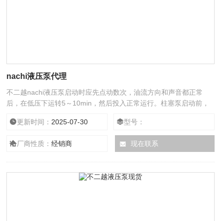
nachi液压泵代理
不二越nachi液压泵启动时应先点动数次，油流方向和声音都正常
后，在低压下运转5～10min，然后投入正常运行。柱塞泵启动前，
必须通过壳上的泄油口向泵内灌满清洁的工作油。油液粘度过大，可
更新时间：
2025-07-30
型号：
能性百分之五十，危害极大，油的粘度过大，主要是过度使用所造成
的，而一旦出现，就会使吸油困难，会使局部产生真空现象，不二越
厂商性质：
经销商
现在联系
nachi液压泵使原来溶解在油内的空气分离出来，这些空气使设备工
作产生很大的震动，使挖掘机的