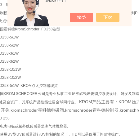
助您的吗？
3：助燃风烧嘴(>350kW)
制模式：大火/小火或大火/小火/关闭。烧嘴在小火状态下点燃，等操作信号传输到P
火或锁定报警
国霍科德KromSchroder IFD258选型
FD258-5/1W
FD258-5/2W
FD258-3/1W
FD258-3/2W
FD258-10/1W
FD258-10/2W
FD258-5/1W KROM点火控制器现货
国KROM SCHRODER公司是专业从事工业炉窑燃气燃烧调控系统设计、研发及制造的世
。KROM产品主要有：KROM压力开关,
处及合资厂，其系统产品性能位居全球同行业
关,kromschroder霍科德电磁阀,kromschroder霍科德控制器,kromsc
FD 258
电离电极或紫外线传感器监测气体燃烧器。
使用UV型UV传感器进行UV控制的情况下，IFD可以是仅用于间歇性操作。