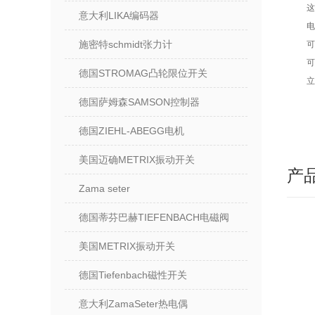
这
意大利LIKA编码器
电
施密特schmidt张力计
可
可
德国STROMAG凸轮限位开关
立
德国萨姆森SAMSON控制器
德国ZIEHL-ABEGG电机
美国迈确METRIX振动开关
产
Zama seter
德国蒂芬巴赫TIEFENBACH电磁阀
美国METRIX振动开关
德国Tiefenbach磁性开关
意大利ZamaSeter热电偶