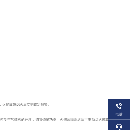
，火焰故障熄灭后立刻锁定报警。
电话
表控制空气蝶阀的开度，调节烧嘴功率，火焰故障熄灭后可重新点火或锁