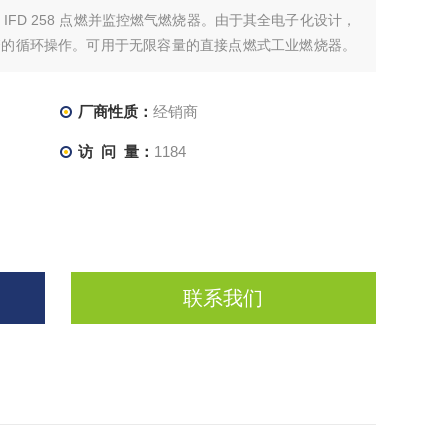
IFD 258 点燃并监控燃气燃烧器。由于其全电子化设计，
繁的循环操作。可用于无限容量的直接点燃式工业燃烧器。
程序状态和火焰信号的电平可以直接从单元读取。可以使用
在运行期间发生火焰故障时的行为。立即发生故障锁定或
厂商性质：
经销商
访 问 量：
1184
联系我们