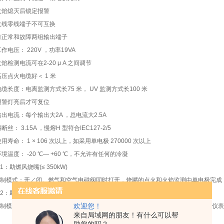
火焰熄灭后锁定报警
火线零线端子不可互换
有正常和故障两组输出端子
工作电压： 220V ，功率19VA
火焰检测电流可在2-20 μ A 之间调节
高压点火电缆好＜ 1 米
电缆长度：电离监测方式长75 米， UV 监测方式长100 米
报警灯亮后才可复位
输出电流：每个输出大2A ，总电流大2.5A
熔断丝： 3.15A ，慢熔H 型符合IEC127-2/5
使用寿命： 1 × 106 次以上，如采用单电极 270000 次以上
环境温度： -20 ℃— +60 ℃，不允许有任何的冷凝
1：助燃风烧嘴(≤ 350kW)
制模式：开／闭。燃气和空气电磁阀同时打开，烧嘴的点火和火焰监测由单电极完成
2：助燃风烧嘴(≤350kW)
欢迎您！
控制模式：连续控制。空气蝶阀开到点火位置，烧嘴在低负荷下点燃，然后由温控仪
来自局域网的朋友！有什么可以帮
。