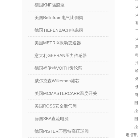
德国KNF隔膜泵
.
.
美国Bellofram电气比例阀
.
德国TIEFENBACH电磁阀
.
.
美国METRIX振动变送器
.
.
意大利GEFRAN压力传感器
.
德国福伊特VOITH齿轮泵
.
.
威尔克森Wilkerson滤芯
.
美国MCMASTERCARR温度开关
.
图
美国ROSS安全泄气阀
控
德国SBA直流电源
图
德国PISTER匹思特高压球阀
定报警