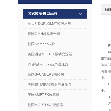
品
其它欧美进口品牌
意大利DUPLOMATIC液压阀
德国GMN超越离合器
德国Siemens模块
I
K
美国迈确METRIX振动变送器
限容量
丹佛斯Danfoss压力变送器
选择在
嘴也可
德国SAUNDERS隔膜阀
上。
美国ENERPAC恩派克液压泵
I
中。
美国AMETEK传感器
.
.
德国MORTONA变频器
.