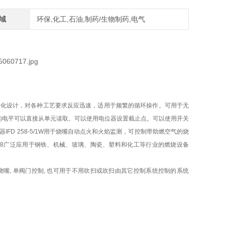
域
环保,化工,石油,制药/生物制药,电气
全电子化设计，对各种工艺要求反应迅速，适用于频繁的循环操作。可用于无
的电平可以直接从单元读取。可以使用电位器设置截止点。可以使用开关
FD 258-5/1W用于烧嘴自动点火和火焰监测，可控制带助燃空气的烧
58广泛应用于钢铁、机械、玻璃、陶瓷、塑料和化工等行业的燃烧设备
气烧嘴, 单阀门控制, 也可用于不用吹扫或吹扫由其它控制系统控制的系统