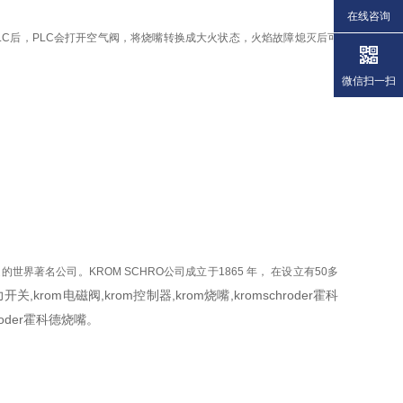
在线咨询
LC后，PLC会打开空气阀，将烧嘴转换成大火状态，火焰故障熄灭后可
微信扫一扫
界著名公司。KROM SCHRO公司成立于1865 年， 在设立有50多
krom电磁阀,krom控制器,krom烧嘴,kromschroder霍科
hroder霍科德烧嘴。