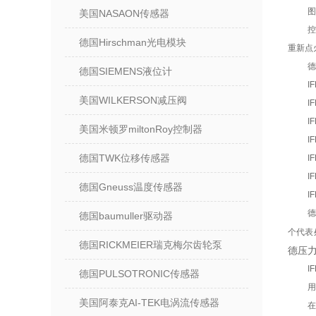
图
美国NASAON传感器
控
德国Hirschman光电模块
重新点
德
德国SIEMENS液位计
I
美国WILKERSON减压阀
I
I
美国米顿罗miltonRoy控制器
I
德国TWK位移传感器
I
I
德国Gneuss温度传感器
I
德
德国baumuller驱动器
个代表
德国RICKMEIER瑞克梅尔齿轮泵
德压力开
I
德国PULSOTRONIC传感器
用
美国阿泰克AI-TEK电涡流传感器
在