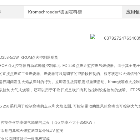
牌
Kromschroeder/德国霍科德
应用领
FD258-5/1W KROM点火控制器现货
ROM点火控制器自动燃烧器控制单元 IFD 258 点燃并监控燃气燃烧器。由于其
的直接点燃式工业燃烧器。燃烧器可以是调节的或阶段控制的。程序状态和火焰信号
运行期间发生火焰故障时的行为。立即发生故障锁定或重新启动。Krom烧嘴点火控制器I
以控制大气式烧嘴，还可以用于不吹扫或是吹扫有其他控制设备控制的烧嘴。IFD2
FS 258系列用于控制烧嘴的点火和火焰监测, 可控制带动助燃风的烧嘴也可控制大
可控制任何功率燃气烧嘴的点火（点火功率不大于350KW ）
可采用电离式火焰监测或紫外线UV 监测
点火和监测可能过一根电极完成