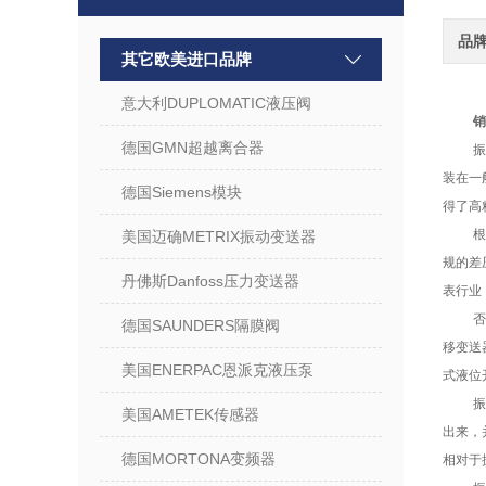
品
其它欧美进口品牌
意大利DUPLOMATIC液压阀
销
德国GMN超越离合器
装在一
德国Siemens模块
得了高
美国迈确METRIX振动变送器
规的差
丹佛斯Danfoss压力变送器
表行业
德国SAUNDERS隔膜阀
移变送
美国ENERPAC恩派克液压泵
式液位
美国AMETEK传感器
出来，
德国MORTONA变频器
相对于