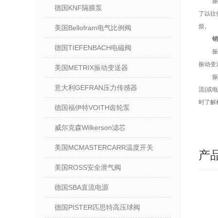
振
德国KNF隔膜泵
了以往
烦。
美国Bellofram电气比例阀
销
德国TIEFENBACH电磁阀
振
振动变
美国METRIX振动变送器
意大利GEFRAN压力传感器
流(或
时了解
德国福伊特VOITH齿轮泵
威尔克森Wilkerson滤芯
美国MCMASTERCARR温度开关
产
美国ROSS安全泄气阀
德国SBA直流电源
德国PISTER匹思特高压球阀