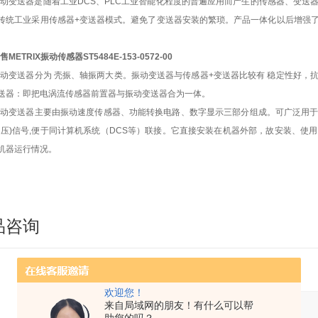
动变送器是随着工业DCS、PLC工业智能化程度的普遍应用而产生的传感器、变送
传统工业采用传感器+变送器模式。避免了变送器安装的繁琐。产品一体化以后增强
售METRIX振动传感器ST5484E-153-0572-00
动变送器分为 壳振、轴振两大类。振动变送器与传感器+变送器比较有 稳定性好，
送器：即把电涡流传感器前置器与振动变送器合为一体。
振动变送器主要由振动速度传感器、功能转换电路、数字显示三部分组成。可广泛用
电压)信号,便于同计算机系统（DCS等）联接。它直接安装在机器外部，故安装、
机器运行情况。
品咨询
欢迎您！
来自局域网的朋友！有什么可以帮
产品：