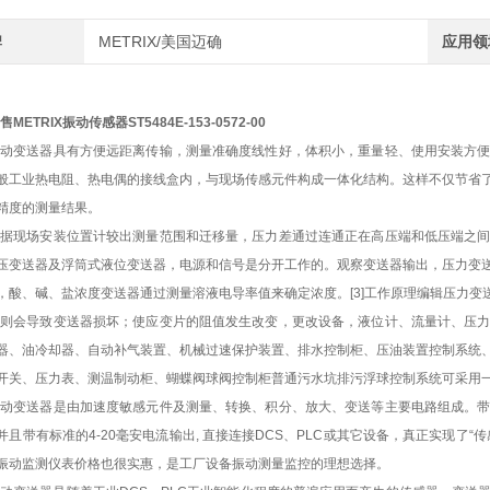
牌
METRIX/美国迈确
应用领
售METRIX振动传感器ST5484E-153-0572-00
振动变送器具有方便远距离传输，测量准确度线性好，体积小，重量轻、使用安装方
般工业热电阻、热电偶的接线盒内，与现场传感元件构成一体化结构。这样不仅节省
精度的测量结果。
根据现场安装位置计较出测量范围和迁移量，压力差通过连通正在高压端和低压端之
压变送器及浮筒式液位变送器，电源和信号是分开工作的。观察变送器输出，压力变
，酸、碱、盐浓度变送器通过测量溶液电导率值来确定浓度。[3]工作原理编辑压力
否则会导致变送器损坏；使应变片的阻值发生改变，更改设备，液位计、流量计、压
器、油冷却器、自动补气装置、机械过速保护装置、排水控制柜、压油装置控制系统
开关、压力表、测温制动柜、蝴蝶阀球阀控制柜普通污水坑排污浮球控制系统可采用
振动变送器是由加速度敏感元件及测量、转换、积分、放大、变送等主要电路组成。
并且带有标准的4-20毫安电流输出, 直接连接DCS、PLC或其它设备，真正实现了
振动监测仪表价格也很实惠，是工厂设备振动测量监控的理想选择。