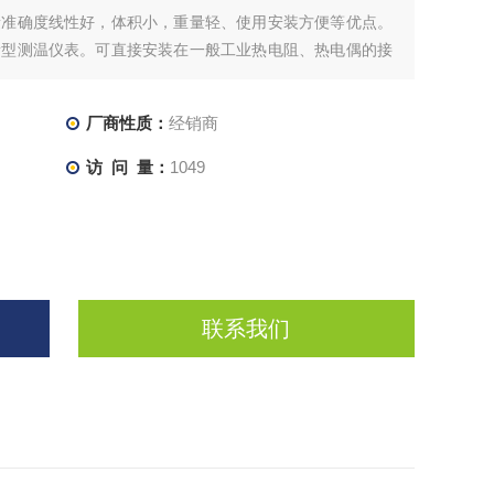
量准确度线性好，体积小，重量轻、使用安装方便等优点。
新型测温仪表。可直接安装在一般工业热电阻、热电偶的接
结构。这样不仅节省了较为昂贵的补偿导线和电缆，而且减
高精度的测量结果。
厂商性质：
经销商
访 问 量：
1049
联系我们