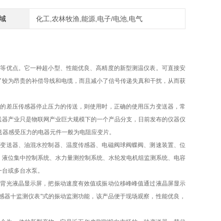
域
化工,农林牧渔,能源,电子/电池,电气
便等优点。它一种超小型、性能优良、高精度的新型测温仪表。可直接安
了较为昂贵的补偿导线和电缆，而且减小了信号传递失真和干扰，从而获
间的差压传感器停止压力的传送，则使用时，正确的使用压力变送器，常
送器产业只是物联网产业巨大规模下的一个产品分支，日前发布的仪器仪
变送器感受压力的电器元件一般为电阻应变片。
力变送器、油混水控制器、温度传感器、电磁阀球阀蝶阀、测速装置、位
、液位集中控制系统、水力量测控制系统、水轮发电机组监测系统、电容
一台或多台水泵。
带背光液晶显示屏，把振动速度有效值或振动位移峰峰值通过液晶屏显示
“传感器十监测仪表"式的振动监测功能，该产品便于现场观察，性能优良，