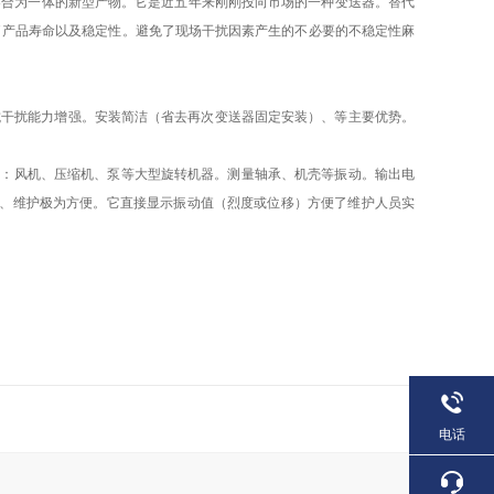
器合为一体的新型产物。它是近五年来刚刚投向市场的一种变送器。替代
了产品寿命以及稳定性。避免了现场干扰因素产生的不必要的不稳定性麻
抗干扰能力增强。安装简洁（省去再次变送器固定安装）、等主要优势。
于：风机、压缩机、泵等大型旋转机器。测量轴承、机壳等振动。输出电
使用、维护极为方便。它直接显示振动值（烈度或位移）方便了维护人员实
电话