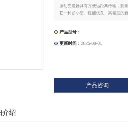
振动变送器具有方便远距离传输，测
它一种超小型、性能优良、高精度的
线盒内，与现场传感元件构成一体化
小了信号传递失真和干扰，从而获得了
产品型号：
根据现场安装位置计较
更新时间：
2025-08-01
产品咨询
细介绍