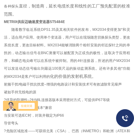
直径，制造商，延长电缆长度和线性的工厂预先配置的校准
各种探头
范围。
METRIX供应迈确速度变送器ST5484E
随着数字临近系统DPS1.35及其相关软件的发布，MX2034变得更加*和灵
活，适合用户应用。使用单个变送器，用户可以在现场随意切换探头类型，更改
系统长度，更改目标材料。MX2034能够消除两个相邻安装的邻近探针之间的串
扰的，动态输出信号在BNC测量可以被配置为正或负的极性，这取决于应用程
序，和瞬态电尖峰可以在系统中被抑制。用的4针连接器，所述的用户MX2034
可以发送动态信号输出到最远100英尺远的振动监测系统。还有许多其他*功能
化的价值的发射机系统。
的MX2034是客户可以利用的
射频干扰/电磁干扰抗扰度–增强的电路设计和安装技术可有效滤除常见噪声
诸如手持无线电的源
?优异的防潮性–2针MIL连接器版本采用密封方式，可提供IP67等级
圈占地飞线和接线板版本*兼容
当安装可选IEC时，封装并额定为IP66
导管弯头
?危险区域批准——可获得北美（CSA）、巴西（INMETRO）和欧洲（ATEX和