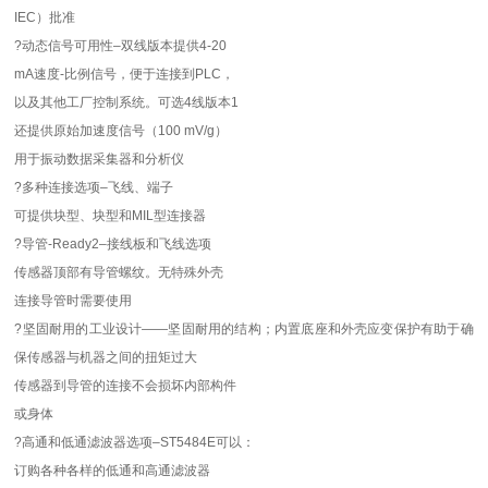
IEC）批准
?动态信号可用性–双线版本提供4-20
mA速度-比例信号，便于连接到PLC，
以及其他工厂控制系统。可选4线版本1
还提供原始加速度信号（100 mV/g）
用于振动数据采集器和分析仪
?多种连接选项–飞线、端子
可提供块型、块型和MIL型连接器
?导管-Ready2–接线板和飞线选项
传感器顶部有导管螺纹。无特殊外壳
连接导管时需要使用
?坚固耐用的工业设计——坚固耐用的结构；内置底座和外壳应变保护有助于确
保传感器与机器之间的扭矩过大
传感器到导管的连接不会损坏内部构件
或身体
?高通和低通滤波器选项–ST5484E可以：
订购各种各样的低通和高通滤波器