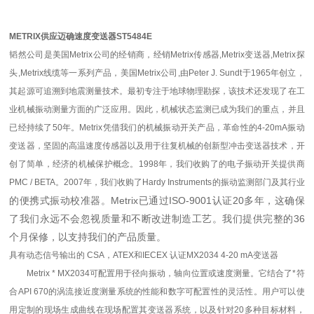
METRIX供应迈确速度变送器ST5484E
韬然公司是美国Metrix公司的经销商，经销Metrix传感器,Metrix变送器,Metrix探
头,Metrix线缆等一系列产品，美国Metrix公司,由Peter J. Sundt于1965年创立，
其起源可追溯到地震测量技术。最初专注于地球物理勘探，该技术还发现了在工
业机械振动测量方面的广泛应用。因此，机械状态监测已成为我们的重点，并且
已经持续了50年。Metrix凭借我们的机械振动开关产品，革命性的4-20mA振动
变送器，坚固的高温速度传感器以及用于往复机械的创新型冲击变送器技术，开
创了简单，经济的机械保护概念。1998年，我们收购了的电子振动开关提供商
PMC / BETA。2007年，我们收购了Hardy Instruments的振动监测部门及其行业
的便携式振动校准器。Metrix已通过ISO-9001认证20多年，这确保
了我们永远不会忽视质量和不断改进制造工艺。我们提供完整的36
个月保修，以支持我们的产品质量。
具有动态信号输出的 CSA，ATEX和IECEX 认证MX2034 4-20 mA变送器
Metrix * MX2034可配置用于径向振动，轴向位置或速度测量。它结合了*符
合API 670的涡流接近度测量系统的性能和数字可配置性的灵活性。用户可以使
用定制的现场生成曲线在现场配置其变送器系统，以及针对20多种目标材料，