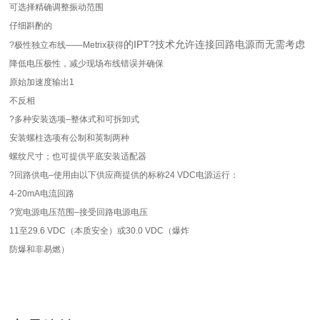
可选择精确调整振动范围
仔细斟酌的
的IPT?技术允许连接回路电源而无需考虑
?极性独立布线——Metrix获得
降低电压极性，减少现场布线错误并确保
原始加速度输出1
不反相
?多种安装选项–整体式和可拆卸式
安装螺柱选项有公制和英制两种
螺纹尺寸；也可提供平底安装适配器
?回路供电–使用由以下供应商提供的标称24 VDC电源运行：
4-20mA电流回路
?宽电源电压范围–接受回路电源电压
11至29.6 VDC（本质安全）或30.0 VDC（爆炸
防爆和非易燃）