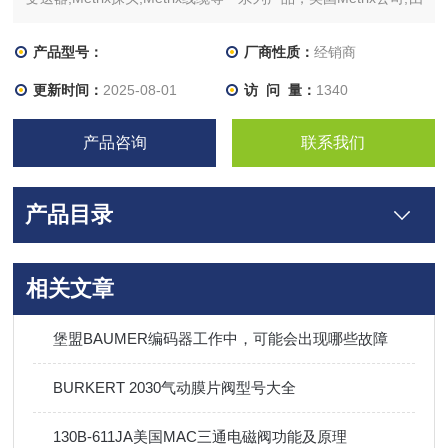
Peter J. Sundt于1965年创立，其起源可追溯到地震测量技术。
最初专注于地球物理勘探，该技术还发现了在工业机械振动测量
产品型号：
厂商性质：
经销商
方面的广泛应用。因此，机械状态监测已成为我们的重点，并且
更新时间：
2025-08-01
访 问 量：
1340
已经持续
产品咨询
联系我们
产品目录
相关文章
堡盟BAUMER编码器工作中，可能会出现哪些故障
BURKERT ​2030气动膜片阀型号大全
130B-611JA美国MAC三通电磁阀功能及原理