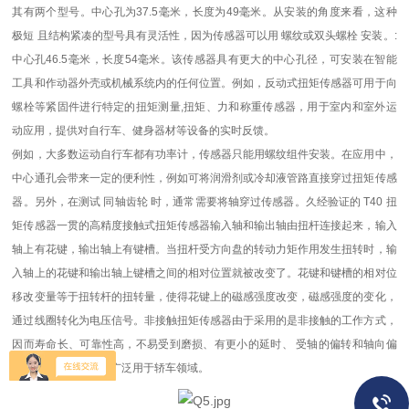
其有两个型号。中心孔为37.5毫米，长度为49毫米。从安装的角度来看，这种
极短 且结构紧凑的型号具有灵活性，因为传感器可以用 螺纹或双头螺栓 安装。:
中心孔46.5毫米，长度54毫米。该传感器具有更大的中心孔径，可安装在智能
工具和作动器外壳或机械系统内的任何位置。例如，反动式扭矩传感器可用于向
螺栓等紧固件进行特定的扭矩测量,扭矩、力和称重传感器，用于室内和室外运
动应用，提供对自行车、健身器材等设备的实时反馈。
例如，大多数运动自行车都有功率计，传感器只能用螺纹组件安装。在应用中，
中心通孔会带来一定的便利性，例如可将润滑剂或冷却液管路直接穿过扭矩传感
器。另外，在测试 同轴齿轮 时，通常需要将轴穿过传感器。久经验证的 T40 扭
矩传感器一贯的高精度接触式扭矩传感器输入轴和输出轴由扭杆连接起来，输入
轴上有花键，输出轴上有键槽。当扭杆受方向盘的转动力矩作用发生扭转时，输
入轴上的花键和输出轴上键槽之间的相对位置就被改变了。花键和键槽的相对位
移改变量等于扭转杆的扭转量，使得花键上的磁感强度改变，磁感强度的变化，
通过线圈转化为电压信号。非接触扭矩传感器由于采用的是非接触的工作方式，
因而寿命长、可靠性高，不易受到磨损、有更小的延时、 受轴的偏转和轴向偏
移的影响更小，已经广泛用于轿车领域。