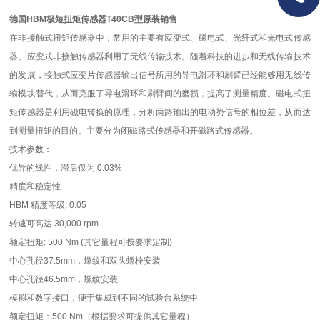
德国HBM极短扭矩传感器T40CB型原装销售
在非接触式扭矩传感器中，常用的主要有应变式、磁电式、光纤式和光电式传感
器。应变式非接触传感器利用了无线传输技术。随着科技的进步和无线传输技术
的发展，接触式应变片传感器输出信号所用的导电滑环和刷臂已经能够用无线传
输模块替代，从而克服了导电滑环和刷臂间的磨损，提高了测量精度。磁电式扭
矩传感器是利用磁电转换的原理，分析两路输出的电动势信号的相位差，从而达
到测量扭矩的目的。主要分为闭磁路式传感器和开磁路式传感器。
技术参数：
优异的线性，滞后仅为 0.03%
精度和稳定性
HBM 精度等级: 0.05
转速可高达 30,000 rpm
额定扭矩: 500 Nm (其它量程可按要求定制)
中心孔径37.5mm，螺纹和双头螺栓安装
中心孔径46.5mm，螺纹安装
模拟和数字接口，便于集成到不同的试验台系统中
额定扭矩：500 Nm（根据要求可提供其它量程）