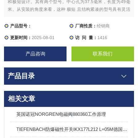
和极短设计。其有两个型号。中心孔为37.5毫米，长度为49毫
米。从安装的角度来看，这种 极短 且结构紧凑的型号具有灵活
性，因为传感器可以用 螺纹或双头螺栓 安装。:中心孔46.5毫
米，长度54毫米。该传感器具有更大的中心孔径，可安装在智能
产品型号：
厂商性质：
经销商
工具和作动器外壳或机械系统内的任何位置
更新时间：
2025-08-01
访 问 量：
1416
产品咨询
联系我们
产品目录
相关文章
英国诺冠NORGREN电磁阀880360工作原理
TIEFENBACH防爆磁性开关IKX177L212 L=05M德国PINTSCH