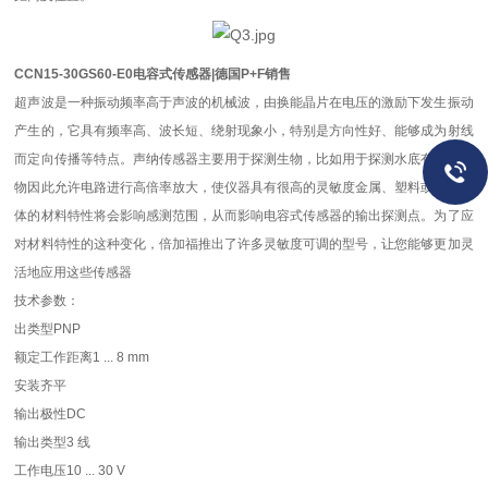
CCN15-30GS60-E0电容式传感器|德国P+F销售
超声波是一种振动频率高于声波的机械波，由换能晶片在电压的激励下发生振动
产生的，它具有频率高、波长短、绕射现象小，特别是方向性好、能够成为射线
而定向传播等特点。声纳传感器主要用于探测生物，比如用于探测水底有哪些生
物因此允许电路进行高倍率放大，使仪器具有很高的灵敏度金属、塑料或液态物
体的材料特性将会影响感测范围，从而影响电容式传感器的输出探测点。为了应
对材料特性的这种变化，倍加福推出了许多灵敏度可调的型号，让您能够更加灵
活地应用这些传感器
技术参数：
出类型
PNP
额定工作距离
1 ... 8 mm
安装
齐平
输出极性
DC
输出类型
3 线
工作电压
10 ... 30 V