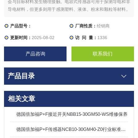
会与目标材料发生物理接触。电容式传感器可用于探测导电和非
导电材料，但更多则用于感测塑料、液体、粉末和颗粒等材料。
在采用电容技术的应用中，电容式接近开关的灵敏度取决于目标
物体的材料特性。可非接触测量回转轴的振动或偏心率、小型滚
产品型号：
厂商性质：
经销商
珠轴承的径向间隙等。
更新时间：
2025-08-02
访 问 量：
1336
产品咨询
联系我们
产品目录
相关文章
德国倍加福P+F接近开关NBB15-30GM50-WS维修保养
德国倍加福P+F传感器NCB10-30GM40-Z0行业标准及应用