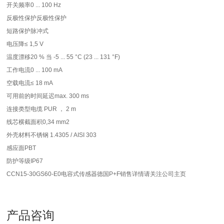
开关频率
0 ... 100 Hz
反极性保护
反极性保护
短路保护
脉冲式
电压降
≤ 1,5 V
温度漂移
20 % 当 -5 ... 55 °C (23 ... 131 °F)
工作电流
0 ... 100 mA
空载电流
≤ 18 mA
可用前的时间延迟
max. 300 ms
连接类型
电缆 PUR ， 2 m
线芯横截面积
0,34 mm2
外壳材料
不锈钢 1.4305 / AISI 303
感应面
PBT
防护等级
IP67
CCN15-30GS60-E0电容式传感器德国P+F销售详情请关注公司主页
产品咨询