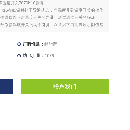
RR温度开关7079K16原装
7079K16在低温时处于导通状态，当温度升到温度开关的动作
动作温度以下时温度开关又导通。测试温度开关的好坏，可
笔分别接温度开关的两个引脚，在常温下万用表显示阻值基
 以上的烙铁即可以）给温度开关的金
厂商性质：
经销商
访 问 量：
1079
联系我们