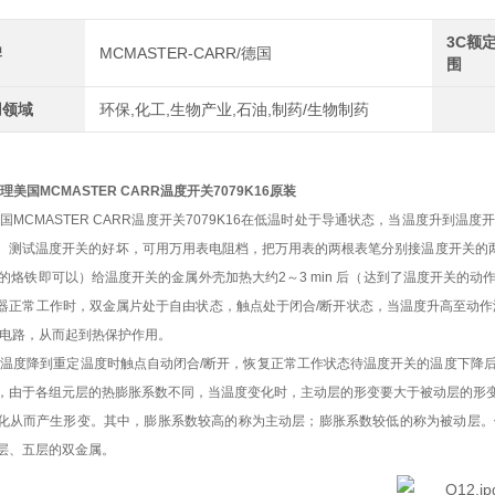
3C额
牌
MCMASTER-CARR/德国
围
用领域
环保,化工,生物产业,石油,制药/生物制药
理美国MCMASTER CARR温度开关7079K16原装
国MCMASTER CARR温度开关7079K16在低温时处于导通状态，当温度升
。测试温度开关的好坏，可用万用表电阻档，把万用表的两根表笔分别接温度开关的两
上的烙铁即可以）给温度开关的金属外壳加热大约2～3 min 后（达到了温度开关
器正常工作时，双金属片处于自由状态，触点处于闭合/断开状态，当温度升高至动作
通电路，从而起到热保护作用。
温度降到重定温度时触点自动闭合/断开，恢复正常工作状态待温度开关的温度下降
，由于各组元层的热膨胀系数不同，当温度变化时，主动层的形变要大于被动层的形
化从而产生形变。其中，膨胀系数较高的称为主动层；膨胀系数较低的称为被动层。
层、五层的双金属。