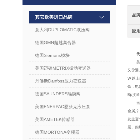
品
其它欧美进口品牌
意大利DUPLOMATIC液压阀
应
德国GMN超越离合器
代
德国Siemens模块
美
美国迈确METRIX振动变送器
又导通
W 以
丹佛斯Danfoss压力变送器
铁，电
德国SAUNDERS隔膜阀
断/接
当
美国ENERPAC恩派克液压泵
金属片
美国AMETEK传感器
发生变
层、四
德国MORTONA变频器