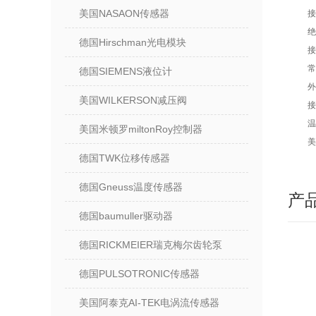
美国NASAON传感器
接
绝
德国Hirschman光电模块
接
常
德国SIEMENS液位计
外
美国WILKERSON减压阀
接
温
美国米顿罗miltonRoy控制器
美
德国TWK位移传感器
德国Gneuss温度传感器
产
德国baumuller驱动器
德国RICKMEIER瑞克梅尔齿轮泵
德国PULSOTRONIC传感器
美国阿泰克AI-TEK电涡流传感器