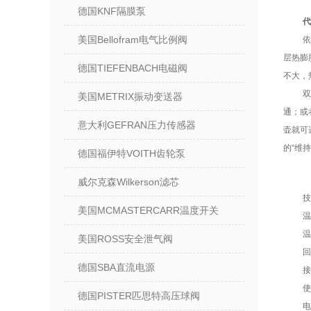
德国KNF隔膜泵
代
美国Bellofram电气比例阀
依
层热膨
德国TIEFENBACH电磁阀
不大，
美国METRIX振动变送器
通；或
意大利GEFRAN压力传感器
壶就可
的“维
德国福伊特VOITH齿轮泵
威尔克森Wilkerson滤芯
技
美国MCMASTERCARR温度开关
温
温
美国ROSS安全泄气阀
回
德国SBA直流电源
接
使
德国PISTER匹思特高压球阀
电