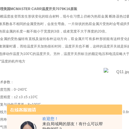
理美国MCMASTER CARR温度开关7079K16原装
赖温度改变而发生形状变化的组合材料，现今在习惯上仍称为热双金属 断路器热过载
胀系数各不相同的金属受热时，会发生弯曲。一片块状的热双金属片受热时会弯成拱
热双金属的长度一般不能小于宽度的3倍，或者宽度不大于厚度的20倍。
双金属的受热偏转有直线及旋转各种运动方向，双金属片可有多种形状能有这样变化
者测量时通，而给温度开关加热很长时间，温度开关也不断，这样的温度开关就是坏的
选择动作温度为100℃的温度开关。另外，温度开关所标注的额定电压和电流应略大
持"温度的机件地方
术参数：
度范围：0~240℃
度精度：±2 ±3 ±5 ±10℃
复与动作温度差：8~100℃
线方式：插端子250#（弯0~90°可选）；插端子187#（弯0~90°可选，厚度0.5、0.
欢迎您！
用寿命：≥ 100000次
来自局域网的朋友！有什么可以帮
气强度：AC 50Hz 1800V历时1min