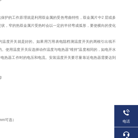
保护的工作原理就是利用双金属的受热弯曲特性，双金属片中2 层或多
壳状，窄的热双金属片受热时会以一定的半径弯成弧形，要使横向的变化
的温度开关就是好的。如果用万用表电阻档测温度开关的两根引出线不
。使用温度开关应选择动作温度与电热器“维持"温度相同的，如电开水
于电热器工作时的电压和电流。安装温度开关要尽量靠近电热器需要达到
8mm可选）
电话