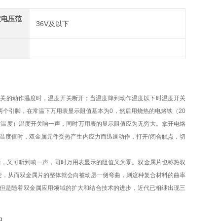
定电压范
36V及以下
到温度开关的动作温度时，温度开关断开；当温度降到动作温度以下时温度开关
个引脚，在常温下万用表显示阻值基本为0，然后用烧热的电烙铁（20
的动作温度）温度开关响一声，同时万用表的显示阻值应为无穷大。拿开电烙
温度值时，双金属元件受热产生内应力而迅速动作，打开/闭合触点，切
后，又可听到响一声，同时万用表显示的阻值又为零。双金属片也称热双
变，从而双金属片的整体就会向被动层一侧弯曲，则这种复合材料的曲率
但是随着双金属应用领域的扩大和结合技术的进步，近代已相继出现三