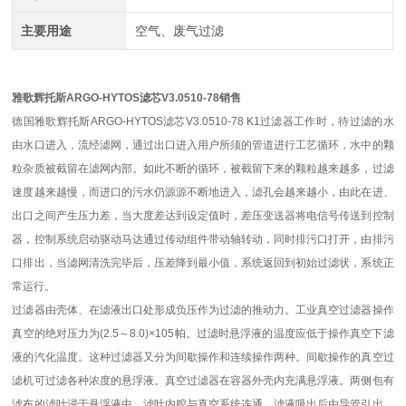
主要用途
空气、废气过滤
雅歌辉托斯ARGO-HYTOS滤芯V3.0510-78销售
德国雅歌辉托斯ARGO-HYTOS滤芯V3.0510-78 K1过滤器工作时，待过滤的水
由水口进入，流经滤网，通过出口进入用户所须的管道进行工艺循环，水中的颗
粒杂质被截留在滤网内部。如此不断的循环，被截留下来的颗粒越来越多，过滤
速度越来越慢，而进口的污水仍源源不断地进入，滤孔会越来越小，由此在进、
出口之间产生压力差，当大度差达到设定值时，差压变送器将电信号传送到控制
器，控制系统启动驱动马达通过传动组件带动轴转动，同时排污口打开，由排污
口排出，当滤网清洗完毕后，压差降到最小值，系统返回到初始过滤状，系统正
常运行。
过滤器由壳体、在滤液出口处形成负压作为过滤的推动力。工业真空过滤器操作
真空的绝对压力为(2.5～8.0)×105帕。过滤时悬浮液的温度应低于操作真空下滤
液的汽化温度。这种过滤器又分为间歇操作和连续操作两种。间歇操作的真空过
滤机可过滤各种浓度的悬浮液。真空过滤器在容器外壳内充满悬浮液。两侧包有
滤布的滤叶浸于悬浮液中，滤叶内腔与真空系统连通。滤液吸出后由导管引出，