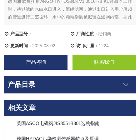
德国雅歌辉托斯ARGO-HYTOS滤芯V3.0510-78 K1过滤器工作
时，待过滤的水由水口进入，流经滤网，通过出口进入用户所须
的管道进行工艺循环，水中的颗粒杂质被截留在滤网内部。如此
不断的循环，被截留下来的颗粒越来越多，过滤速度越来越慢，
而进口的污水仍源源不断地进入，滤孔会越来越小，由此在进、
产品型号：
厂商性质：
经销商
出口之间产生压力差达到设定值
更新时间：
2025-08-02
访 问 量：
1224
产品咨询
联系我们
产品目录
相关文章
美国ASCO电磁阀JIS8551B301选购指南
德国HYDAC污染检测传感器特点及原理