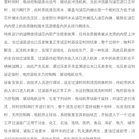
置时间时，电动控制箱发出信号，驱动反冲洗机构。当反冲洗吸与滤芯进口正对
时，排污阀打开，此时系统泄压排水，吸盘与滤芯内侧出现一个相对压力低于滤
芯外侧水压的负压区，迫使部分净循环水从滤芯外侧流入滤芯内侧，吸附在滤芯
内内壁上的杂质微粒随水流进穣盘内并从排污阀排出。
特殊设计的滤网使得滤芯内部产生喷射效果，任何杂质都将被从光滑的内壁上冲
走。当过滤器进出口压差恢复正常或定时器设定时间结束，整个过程中，物料不
断流，反洗耗水量少，实现了连续化，自动化生产。是一种先进、高效且易操作
的全自动过滤装置。过滤器待处理的水由入水口进入机体，水中的杂质沉积在不
锈钢滤网上，由此产生压差。通过压差开关监测进出水口压差变化，当压差达到
设定值时，电控器给水力控制阀，驱动电机信号。
设备安装后，由技术人员进行调试，设定过滤时间和清洗转换时间，待处理的水
由入水口进入机体，过滤器开始正常工作，当达到预设清洗时间时，电控器给水
力控制阀、驱动电机信号，引发下列动作：电动机带动刷子旋转，对滤芯进行清
洗，同时控制阀打开进行排污，整个清洗过程只需持续数十秒钟，当清洗结束
时，关闭控制阀，电机停止转动，系统恢复至其初始状态，开始进入下一个过滤
工序过滤器广泛用于冶金、化工、石油、造纸、医药、食品、采矿、电力、城市
给水领域。诸如工业废水， 循环水的过滤，乳化液的再生，废油过滤处理，冶