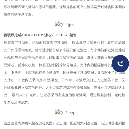
积在滤叶表面的滤渣在停机后清除。连续操作的真空过滤器适于过滤含固体颗粒
较多的稠厚悬浮液。
雅歌辉托斯ARGO-HYTOS滤芯V3.0510-78销售
转鼓真空过滤器、内滤面转鼓真空过滤器、 圆盘真空过滤器和翻斗真空过滤器
的工作原理均相似。整个过滤面分成多个隔开的过滤室，每个回转的过滤室通过
分配阀与各固定管顺序接通，以吸出过滤室内的滤液、洗液，或送入压缩空气多
元滤芯、反冲洗机构、和差压控制器等部分组成。壳体内的横隔板将其内腔分为
上、下两腔，上腔内配有多个过滤芯，这样充分了过滤空间，显着缩小了过滤器
的体积，下腔内安装有反冲 洗吸盘。工作时，浊液经入口进入过滤器下腔，又
经隔板孔进入滤芯的内腔。大于过滤芯缝隙的杂质被截留，净液穿过缝隙到达上
腔， 最后从出口送出。过滤器采用高强度的楔形滤网，通过压差控制、定时控
制自动清洗滤芯。
当过滤器内杂质积聚在滤芯表面引起进出口压差增大到设定值，或定时器达到预