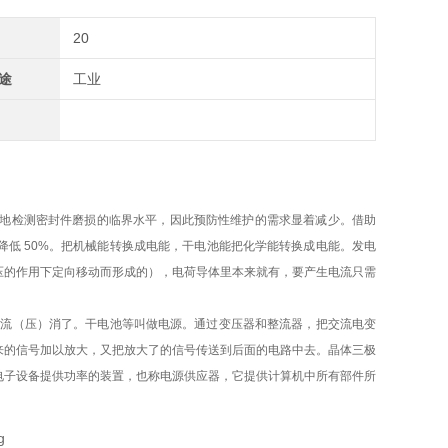
20
途
工业
够可靠地检测密封件磨损的临界水平，因此预防性维护的需求显着减少。借助
低 50%。把机械能转换成电能，干电池能把化学能转换成电能。发电
压的作用下定向移动而形成的），电荷导体里本来就有，要产生电流只需
尽流（压）消了。干电池等叫做电源。通过变压器和整流器，把交流电变
来的信号加以放大，又把放大了的信号传送到后面的电路中去。晶体三极
电子设备提供功率的装置，也称电源供应器，它提供计算机中所有部件所