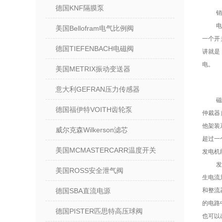
德国KNF隔膜泵
销
美国Bellofram电气比例阀
一个开
德国TIEFENBACH电磁阀
讲就是
电。
美国METRIX振动变送器
意大利GEFRAN压力传感器
德国福伊特VOITH齿轮泵
仲裁器
他架装
威尔克森Wilkerson滤芯
超过一
美国MCMASTERCARR温度开关
发电机
美国ROSS安全泄气阀
生电流
德国SBA直流电源
和整流
的电路
德国PISTER匹思特高压球阀
也可以