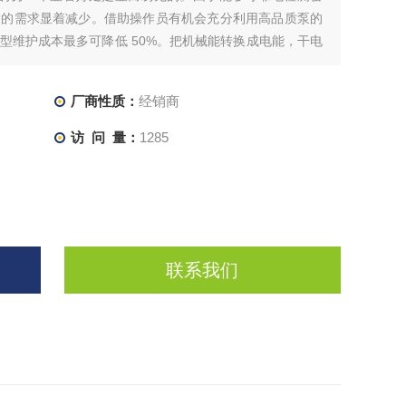
护的需求显着减少。借助操作员有机会充分利用高品质泵的
型维护成本最多可降低 50%。把机械能转换成电能，干电
池本身并不带电，它的两极分别有正负电荷，
厂商性质：
经销商
访 问 量：
1285
联系我们