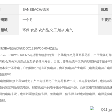
牌
BANSBACH/德国
规格
货周期
一个月
主要用
用领域
环保,食品/农产品,化工,地矿,电气
售
SBA电源优势UDGC1320W50-60HZ正品
DGC1320W50-60HZS电源持续监控的另一个显着好处是显而易见的。由于能
有机会充分利用高品质泵的长使用寿命。因此，传热系统中泵的典型维护成本最多可降
池本身并不带电，它的两极分别有正负电荷，由正负电荷产生电压（电流是电荷在电
电压即可
当电池两极接上导体时为了产生电流而把正负电荷释放出去，当电荷散尽时，也就荷
电的装置叫做整流电源。能提供信号的电子设备叫做信号源。晶体三极管能把前面送
面的电路来说，也可以看做是信号源。整流电源、信号源有时也叫做电源。电源是向
电能。