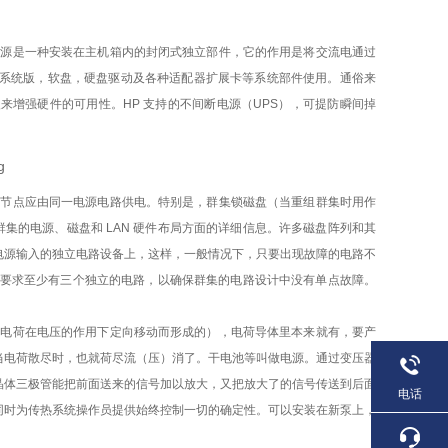
电源是一种安装在主机箱内的封闭式独立部件，它的作用是将交流电通过
主机箱内系统版，软盘，硬盘驱动及各种适配器扩展卡等系统部件使用。通俗来
增强硬件的可用性。HP 支持的不间断电源（UPS），可提防瞬间掉
的节点应由同一电源电路供电。特别是，群集锁磁盘（当重组群集时用作
集的电源、磁盘和 LAN 硬件布局方面的详细信息。许多磁盘阵列和其
电源输入的独立电路设备上，这样，一般情况下，只要出现故障的电路不
则要求至少有三个独立的电路，以确保群集的电路设计中没有单点故障。
是电荷在电压的作用下定向移动而形成的），电荷导体里本来就有，要产
当电荷散尽时，也就荷尽流（压）消了。干电池等叫做电源。通过变压器
晶体三极管能把前面送来的信号加以放大，又把放大了的信号传送到后面
电话
同时为传热系统操作员提供始终控制一切的确定性。可以安装在新泵上，