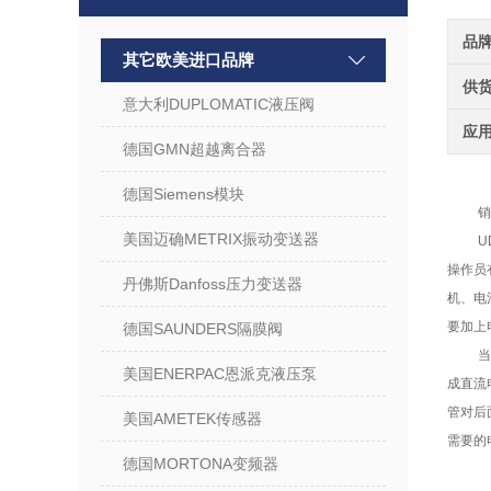
品
其它欧美进口品牌
供
意大利DUPLOMATIC液压阀
应
德国GMN超越离合器
德国Siemens模块
销
美国迈确METRIX振动变送器
U
操作员
丹佛斯Danfoss压力变送器
机、电
要加上
德国SAUNDERS隔膜阀
美国ENERPAC恩派克液压泵
成直流
管对后
美国AMETEK传感器
需要的
德国MORTONA变频器