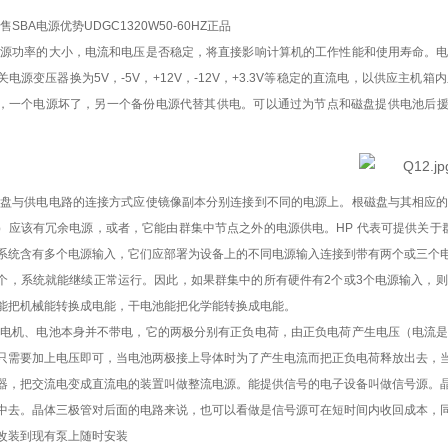
售
SBA电源优势UDGC1320W50-60HZ正品
电源功率的大小，电流和电压是否稳定，将直接影响计算机的工作性能和使用寿命。
关电源变压器换为5V，-5V，+12V，-12V，+3.3V等稳定的直流电，以供应
，一个电源坏了，另一个备份电源代替其供电。可以通过为节点和磁盘提供电池后援来
磁盘与供电电路的连接方式应使镜像副本分别连接到不同的电源上。根磁盘与其相应
）应该有冗余电源，或者，它能由群集中节点之外的电源供电。HP 代表可提供关于群
系统含有多个电源输入，它们应部署为设备上的不同电源输入连接到带有两个或三个
个，系统就能继续正常运行。因此，如果群集中的所有硬件有2个或3个电源输入，
能把机械能转换成电能，干电池能把化学能转换成电能。
发电机、电池本身并不带电，它的两极分别有正负电荷，由正负电荷产生电压（电流
只需要加上电压即可，当电池两极接上导体时为了产生电流而把正负电荷释放出去，
器，把交流电变成直流电的装置叫做整流电源。能提供信号的电子设备叫做信号源。
中去。晶体三极管对后面的电路来说，也可以看做是信号源可在短时间内收回成本，
改装到现有泵上随时安装