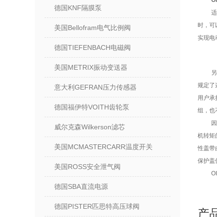
O
德国KNF隔膜泵
时，可
美国Bellofram电气比例阀
实现电
德国TIEFENBACH电磁阀
美国METRIX振动变送器
规定了
意大利GEFRAN压力传感器
用户承
德国福伊特VOITH齿轮泵
组，也
威尔克森Wilkerson滤芯
机转矩
美国MCMASTERCARR温度开关
性盖带
保护盖
美国ROSS安全泄气阀
O
德国SBA直流电源
德国PISTER匹思特高压球阀
产