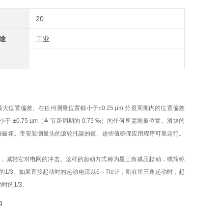
20
途
工业
的最大位置偏差。在任何测量位置都小于±0.25 µm 分度周期内的位置偏差
±0.75 µm（≙ 节距周期的 0.75 ‰）的任何所需测量位置。滑块的
致破坏。带安装测量头的滚轮托架的值。这些值确保应用程序可靠运行。
流，减轻它对电网的冲击。这样的起动方式称为星三角减压起动，或简称
1/3。如果直接起动时的起动电流以6～7ie计，则在星三角起动时，起
时的1/3。