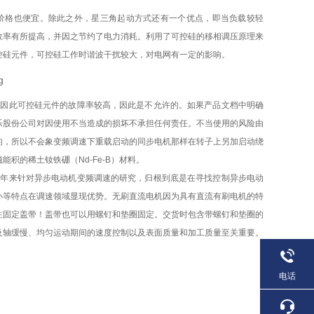
价格也便宜。除此之外，星三角起动方式还有一个优点，即当负载较轻
效率有所提高，并因之节约了电力消耗。利用了可控硅的移相调压原理来
控硅元件，可控硅工作时谐波干扰较大，对电网有一定的影响。
。因此可控硅元件的故障率较高，因此是不允许的。如果产品文档中明确
乐股份公司对因使用不当造成的损坏不承担任何责任。不当使用的风险由
的，所以不会象变频调速下重载启动的同步电机那样在转子上另加启动绕
积的稀土钕铁硼（Nd-Fe-B）材料。
十年来针对异步电动机变频调速的研究，归根到底是在寻找控制异步电动
小等特点在调速领域显现优势。无刷直流电机因为具有直流有刷电机的特
注固定盖带！盖带也可以用螺钉和垫圈固定。交货时包含带螺钉和垫圈的
及轴缓慢、均匀运动期间的速度控制以及表面质量和加工质量至关重要。
电话