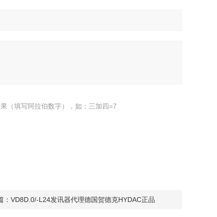
果（填写阿拉伯数字），如：三加四=7
篇：
VD8D.0/-L24发讯器代理德国贺德克HYDAC正品