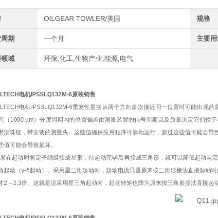
牌
OILGEAR TOWLER/美国
规格
货周期
一个月
主要用
用领域
环保,化工,生物产业,能源,电气
ILTECH电机IPSSLQ132M-6原装销售
ILTECH电机IPSSLQ132M-6重复性是指从两个方向多次接近同一位置时可能出现
尺（1000 µm）分度周期内的位置偏差由测量装置的信号周期以及质量决定它们位于小于 
带滚珠链，带安装的测量头。这些值确保应用程序可靠地运行，超过这些值可能会导
些值可能会导致损坏。
如果在起动时将定子绕组接成星形，待起动完毕后再接成三角形，就可以降低起动电
角起动（y-δ起动）。采用星三角起动时，起动电流只是原来按三角形接法直接起动时的
才2～2.3倍。这就是说采用星三角起动时，起动转矩也降为原来按三角形接法直接起动