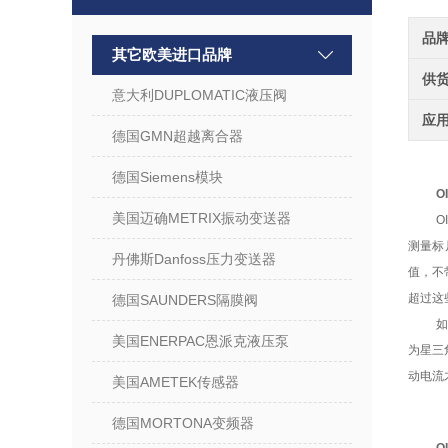
品
其它欧美进口品牌
供
意大利DUPLOMATIC液压阀
应
德国GMN超越离合器
德国Siemens模块
O
美国迈确METRIX振动变送器
O
测量标
丹佛斯Danfoss压力变送器
值，不
超过这
德国SAUNDERS隔膜阀
美国ENERPAC恩派克液压泵
为星三
动电流
美国AMETEK传感器
德国MORTONA变频器