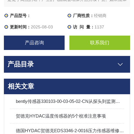
经过传感器，就会发生测量错误。一种可行的方法就是在系统的
低处，传感器的上游，安装冷凝阀如果你选择安装冷凝阀的话就
产品型号：
厂商性质：
经销商
使用你工厂的普通惯例
更新时间：
2025-08-03
访 问 量：
1137
产品咨询
联系我们
产品目录
相关文章
bently传感器330103-00-03-05-02-CN从探头到监测器如何匹配选型？
贺德克HYDAC温度传感器的5个校准注意事项
德国HYDAC贺德克EDS3346-2-0016压力传感器维修保养