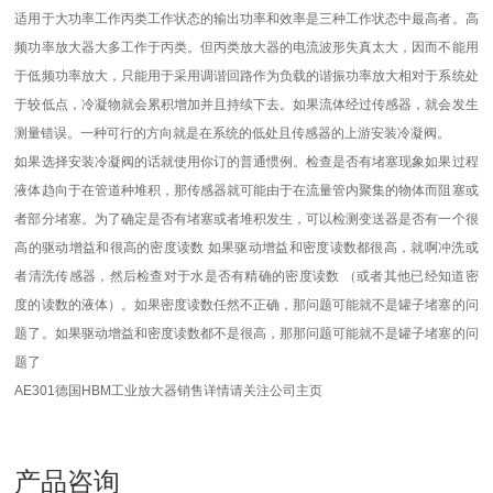
适用于大功率工作丙类工作状态的输出功率和效率是三种工作状态中最高者。高
频功率放大器大多工作于丙类。但丙类放大器的电流波形失真太大，因而不能用
于低频功率放大，只能用于采用调谐回路作为负载的谐振功率放大相对于系统处
于较低点，冷凝物就会累积增加并且持续下去。如果流体经过传感器，就会发生
测量错误。一种可行的方向就是在系统的低处且传感器的上游安装冷凝阀。
如果选择安装冷凝阀的话就使用你订的普通惯例。检查是否有堵塞现象如果过程
液体趋向于在管道种堆积，那传感器就可能由于在流量管内聚集的物体而阻塞或
者部分堵塞。为了确定是否有堵塞或者堆积发生，可以检测变送器是否有一个很
高的驱动增益和很高的密度读数 如果驱动增益和密度读数都很高，就啊冲洗或
者清洗传感器，然后检查对于水是否有精确的密度读数 （或者其他已经知道密
度的读数的液体）。如果密度读数任然不正确，那问题可能就不是罐子堵塞的问
题了。如果驱动增益和密度读数都不是很高，那那问题可能就不是罐子堵塞的问
题了
AE301德国HBM工业放大器
销售详情请关注公司主页
产品咨询