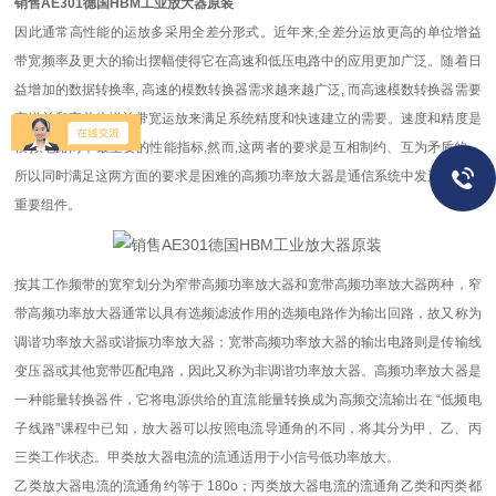
销售AE301德国HBM工业放大器原装
因此通常高性能的运放多采用全差分形式。近年来,全差分运放更高的单位增益
带宽频率及更大的输出摆幅使得它在高速和低压电路中的应用更加广泛。随着日
益增加的数据转换率, 高速的模数转换器需求越来越广泛, 而高速模数转换器需要
高增益和高单位增益带宽运放来满足系统精度和快速建立的需要。速度和精度是
模拟电路两个最重要的性能指标,然而,这两者的要求是互相制约、互为矛盾的。
所以同时满足这两方面的要求是困难的高频功率放大器是通信系统中发送装置的
重要组件。
按其工作频带的宽窄划分为窄带高频功率放大器和宽带高频功率放大器两种，窄
带高频功率放大器通常以具有选频滤波作用的选频电路作为输出回路，故又称为
调谐功率放大器或谐振功率放大器；宽带高频功率放大器的输出电路则是传输线
变压器或其他宽带匹配电路，因此又称为非调谐功率放大器。高频功率放大器是
一种能量转换器件，它将电源供给的直流能量转换成为高频交流输出在 “低频电
子线路"课程中已知，放大器可以按照电流导通角的不同，将其分为甲、乙、丙
三类工作状态。甲类放大器电流的流通适用于小信号低功率放大。
乙类放大器电流的流通角约等于 180o；丙类放大器电流的流通角乙类和丙类都