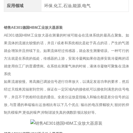
应用领域
环保,化工,石油,能源,电气
销售AE301德国HBM工业放大器原装
AE301德国HBM工业放大器在测量的时候可能会在流体系统的最高点聚集。如
果流体的流速比较慢的话，并且 / 或者和系统相比是处于高点的话，产生的气团
就会增加并且持续下去。如果流体经过传感器，就会发生测量错误。一种可行的
方法就是在系统的低处，传感器的上游，安装冷凝阀如果你选择安装冷凝阀的话
就使用你工厂的普通惯例。在系统在测量气体的时候，液体冷凝物可聚集在流体
系统
如果流速较慢。将高频已调波信号进行功率放大，以满足发送功率的要求，然后
经过天线将其辐射到空间，保证在一定区域内的接收机可以接收到满意的信号电
平，并且不干扰相邻信道的通信。全差分运放是指输入和输出都是差分信号的运
放, 与普通的单端输出运放相比有以下几个优点: 输出的电压摆幅较大;较好的抑
制共模噪声;更低的噪声;抑制谐波失真的偶数阶项比较好等。