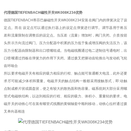
代理德国TIEFENBACH磁性开关WK008K234优势
德国TIEFENBACH蒂芬巴赫磁性开关WK008K234安装在阀门内的弹簧决定了设
定点。而在 设定点可以通过执行器上的设定点弹簧进行调节。调节器用于将压
差和流量限制在调整后的设定点。当压差（流量）增加时，阀门关闭。介质按箭
头所示方向流过阀门。压力分配器中积累的压力低于集成增压阀的失活压力，该
压力分配器由限制器和出口喷嘴组成。当电磁线圈通过电二进制信号通电时，出
口喷嘴通过挡板在弹簧力的作用下关闭。通过拨叉把驱动齿轮推出与发动机飞轮
齿环啮合
所以要求电磁开关有相应的吸力相应的行程、触点能可靠通断大电流，此外还要
求尽可能减少体积和重量。电磁开关的触点结构一般都采用接触形式，即:动触
点制成桥片状或圆盘状，使之有较大的散热面和热容量。磁系统则大部分采用螺
管式电磁铁结构，以达到相应的行程、相应的吸力、体积小、重量轻的要求。电
磁开关的动铁心可在装有螺管式线圈的黄铜轴套中顺利移动，动铁心拉杆通过拨
叉单向器相连