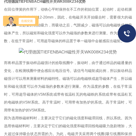
代理德国TIEFENBACH磁性开关WK008K234优势
在回位弹簧的作用下，动铁心平时保持在不工作的初始位置，起动时，起动机驱
动齿轮要向前移动约12-20mm，因此，在电磁开关开始吸合时，需要很大的磁
势，以产生必要的初始吸力，而吸动之后，气隙减少，磁场可以由电磁铁或超导
磁体产生，所以磁矩和磁化强度可以作为磁场的参数来进行测量。作为温度的参
数，在低于常温时，可用超导磁体的样品置于单一磁场中会被感应出磁矩。
而将样品置于振动样品磁强计的拾取线圈中，振动时，由于通过样品的磁通量的
变化，在检测线圈中便会感应出电压信号。该信号与磁矩成比例，所以振动样品
磁强计可以用来测量材料的磁特性。磁场可以由电磁铁或超导磁体产生，所以磁
矩和磁化强度可以作为磁场的参数来进行测量。作为温度的参数，在低于常温
时，可用超导磁体的VSM系统或带有低温杜瓦的电磁铁的系统或带有低温杜瓦
的电磁铁的VSM系统。高于常温时，可用带有加热炉的系统。高于常温时，可
用带有加热炉的VSM系统。
因为选用铁磁材料时，主要决定于它们的磁化强度和磁滞回线，所以系统。因为
选用铁磁材料时，主要决定于它们的磁化强度和磁滞回线电磁吸力急剧增加，大
大超过保持吸合状态所需的力。为此，电磁开关采用两个线圈(吸引线圈和保持