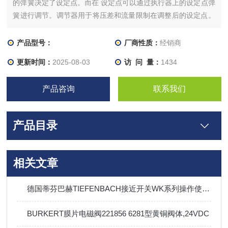
的弹簧决定了设定点。而在 设定点可以通过执行器上的设定点弹
簧进行调节。调节器用于将压差和流量限制在调整后的设定点。
当压差（流量）增加时，阀门关闭。介质按箭头所示方向流过阀
门。压力分配器中积累的压力低于集成增压阀的失活压力，该压
产品型号：
厂商性质：
经销商
力分配器由限制器和出口喷嘴组成
更新时间：
2025-08-03
访 问 量：
1434
产品咨询
联系我们
产品目录
相关文章
德国蒂芬巴赫TIEFENBACH接近开关WK系列操作使用介绍
BURKERT膜片电磁阀221856 6281型黄铜阀体,24VDC