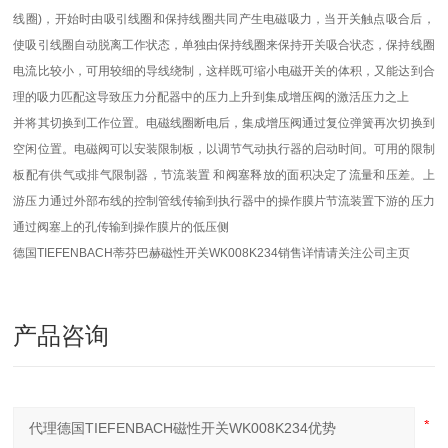
线圈)，开始时由吸引线圈和保持线圈共同产生电磁吸力，当开关触点吸合后，
使吸引线圈自动脱离工作状态，单独由保持线圈来保持开关吸合状态，保持线圈
电流比较小，可用较细的导线绕制，这样既可缩小电磁开关的体积，又能达到合
理的吸力匹配这导致压力分配器中的压力上升到集成增压阀的激活压力之上
并将其切换到工作位置。电磁线圈断电后，集成增压阀通过复位弹簧再次切换到
空闲位置。电磁阀可以安装限制板，以调节气动执行器的启动时间。可用的限制
板配有供气或排气限制器，节流装置 和阀塞释放的面积决定了流量和压差。上
游压力通过外部布线的控制管线传输到执行器中的操作膜片节流装置下游的压力
通过阀塞上的孔传输到操作膜片的低压侧
德国TIEFENBACH
蒂芬巴赫
磁性开关WK008K234销售详情请关注公司主页
产品咨询