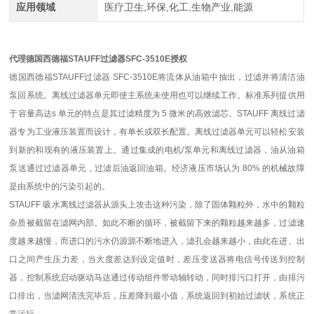
应用领域
医疗卫生,环保,化工,生物产业,能源
代理德国西德福STAUFF过滤器SFC-3510E授权
德国西德福STAUFF过滤器 SFC-3510E将流体从油箱中抽出，过滤并将清洁油
泵回系统。离线过滤器单元即使主系统未使用也可以继续工作。标准系列提供用
于容量高达s 单元的特点是其过滤精度为 5 微米的高效滤芯。STAUFF 离线过滤
器专为工业液压装置而设计，有单长或双长配置。离线过滤器单元可以轻松安装
到新的和现有的液压装置上。通过集成的电机/泵单元和离线过滤器，油从油箱
泵送通过过滤器单元，过滤后油返回油箱。经济液压市场认为 80% 的机械故障
是由系统中的污染引起的。
STAUFF 吸水离线过滤器从源头上攻击这种污染，除了固体颗粒外，水中的颗粒
杂质被截留在滤网内部。如此不断的循环，被截留下来的颗粒越来越多，过滤速
度越来越慢，而进口的污水仍源源不断地进入，滤孔会越来越小，由此在进、出
口之间产生压力差，当大度差达到设定值时，差压变送器将电信号传送到控制
器，控制系统启动驱动马达通过传动组件带动轴转动，同时排污口打开，由排污
口排出，当滤网清洗完毕后，压差降到最小值，系统返回到初始过滤状，系统正