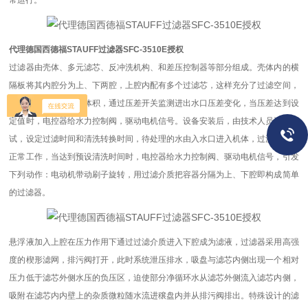
常运行。
代理德国西德福STAUFF过滤器SFC-3510E授权
过滤器由壳体、多元滤芯、反冲洗机构、和差压控制器等部分组成。壳体内的横
隔板将其内腔分为上、下两腔，上腔内配有多个过滤芯，这样充分了过滤空间，
显着缩小了过滤器的体积，通过压差开关监测进出水口压差变化，当压差达到设
定值时，电控器给水力控制阀，驱动电机信号。设备安装后，由技术人员进行调
试，设定过滤时间和清洗转换时间，待处理的水由入水口进入机体，过滤器开始
正常工作，当达到预设清洗时间时，电控器给水力控制阀、驱动电机信号，引发
下列动作：电动机带动刷子旋转，用过滤介质把容器分隔为上、下腔即构成简单
的过滤器。
悬浮液加入上腔
在压力作用下通过过滤介质进入下腔成为滤液，过滤器采用高强
度的楔形滤网，排污阀打开，此时系统泄压排水，吸盘与滤芯内侧出现一个相对
压力低于滤芯外侧水压的负压区，迫使部分净循环水从滤芯外侧流入滤芯内侧，
吸附在滤芯内内壁上的杂质微粒随水流进穣盘内并从排污阀排出。特殊设计的滤