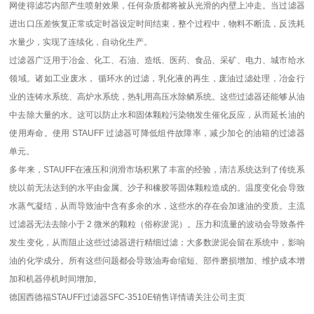
网使得滤芯内部产生喷射效果，任何杂质都将被从光滑的内壁上冲走。当过滤器
进出口压差恢复正常或定时器设定时间结束，整个过程中，物料不断流，反洗耗
水量少，实现了连续化，自动化生产。
过滤器广泛用于冶金、化工、石油、造纸、医药、食品、采矿、电力、城市给水
领域。诸如工业废水， 循环水的过滤，乳化液的再生，废油过滤处理，冶金行
业的连铸水系统、高炉水系统，热轧用高压水除鳞系统。这些过滤器还能够从油
中去除大量的水。这可以防止水和固体颗粒污染物发生催化反应，从而延长油的
使用寿命。使用 STAUFF 过滤器可降低组件故障率，减少加仑的油箱的过滤器
单元。
多年来，STAUFF在液压和润滑市场积累了丰富的经验，清洁系统达到了传统系
统以前无法达到的水平由金属、沙子和橡胶等固体颗粒造成的。温度变化会导致
水蒸气凝结，从而导致油中含有多余的水，这些水的存在会加速油的变质。主流
过滤器无法去除小于 2 微米的颗粒（俗称淤泥）。压力和流量的波动会导致条件
发生变化，从而阻止这些过滤器进行精细过滤；大多数淤泥会留在系统中，影响
油的化学成分。所有这些问题都会导致油寿命缩短、部件磨损增加、维护成本增
加和机器停机时间增加。
德国西德福STAUFF过滤器SFC-3510E销售详情请关注公司主页