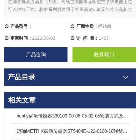
过滤并将清洁油泵回系统。离线过滤器单元即使主系统未使用也
可以继续工作。标准系列提供用于容量高达s 单元的特点是其过
滤精度为 5 微米的高效滤芯。STAUFF 离线过滤器专为工业液压
装置而设计，有单长或双长配置。离线过滤器单元可以轻松安装
产品型号：
厂商性质：
经销商
到新的和现有的液压装置上。
更新时间：
2025-08-03
访 问 量：
1407
产品咨询
联系我们
产品目录
相关文章
bently涡流传感器330103-00-06-05-02-05安装方式及行业应用
迈确METRIX振动传感器ST5484E-122-0100-10现货及技术资料